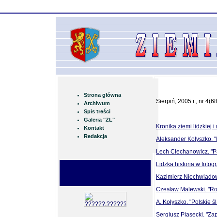
Strona główna
Sierpiń, 2005 r., nr 4(68
Archiwum
Spis treści
Galeria "ZL"
Kronika ziemi lidzkiej
Kontakt
Redakcja
Aleksander Kołyszko. "B
Lech Ciechanowicz. "Pa
Lidzka historia w fotograf
Kazimierz Niechwiadowi
Czesław Malewski. "Rod
A. Kołyszko. "Polskie śl
Sergiusz Piasecki. "Zap