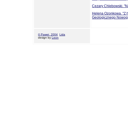
Cezary Chlebowski. "N
Helena Ozonkowa. "Z h
Geologicznego Nowogr
© Pawet 2004
Lida
design by
Leon