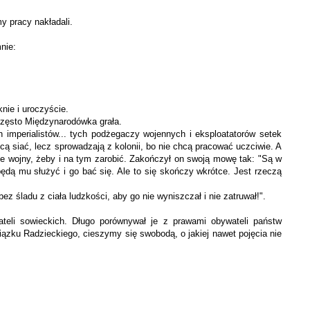
y pracy nakładali.
nie:
knie i uroczyście.
 często Międzynarodówka grała.
 imperialistów... tych podżegaczy wojennych i eksploatatorów setek
cą siać, lecz sprowadzają z kolonii, bo nie chcą pra­cować uczciwie. A
nnie wojny, żeby i na tym zarobić. Zakończył on swoją mowę tak: "Są w
dą mu służyć i go bać się. Ale to się skończy wkrótce. Jest rzeczą
ez śladu z ciała ludzkości, aby go nie wyniszczał i nie zatruwał!".
teli sowieckich. Długo porównywał je z prawami obywateli państw
wiązku Radzieckiego, cieszymy się swobodą, o jakiej nawet pojęcia nie