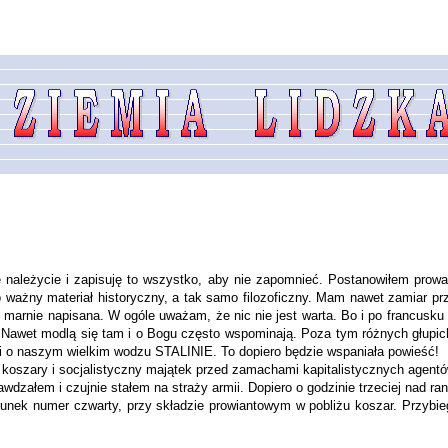
należycie i zapisuję to wszystko, aby nie zapomnieć. Postanowiłem prowadz
o ważny materiał historyczny, a tak samo filozoficzny. Mam na­wet zamiar prz
 i marnie napisana. W ogóle uważam, że nic nie jest warta. Bo i po francusku
Nawet modlą się tam i o Bogu często wspominają. Poza tym różnych głupich 
i o naszym wielkim wodzu STALINIE. To dopie­ro będzie wspaniała powieść!
ić koszary i socjalistyczny majątek przed zamachami kapitalistycznych agentó
rawdzałem i czujnie stałem na straży armii. Dopiero o godzinie trzeciej nad 
terunek numer czwarty, przy składzie prowiantowym w po­bliżu koszar. Przybi