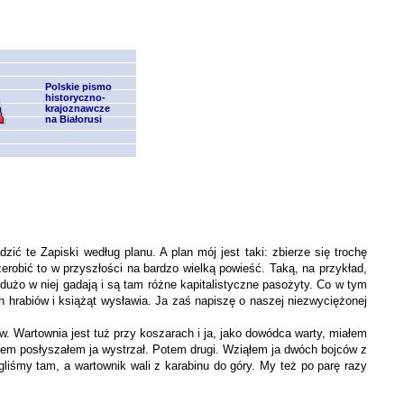
Polskie pismo
historyczno-
krajoznawcze
na Białorusi
ić te Zapiski według planu. A plan mój jest taki: zbierze się trochę
erobić to w przyszłości na bardzo wielką powieść. Ta­ką, na przykład,
 dużo w niej gadają i są tam różne kapitalistyczne pasożyty. Co w tym
hrabiów i książąt wysławia. Ja zaś napiszę o naszej niezwyciężonej
w. Wartownia jest tuż przy koszarach i ja, jako dowódca warty, miałem
ranem posłyszałem ja wystrzał. Potem drugi. Wziąłem ja dwóch bojców z
egliśmy tam, a wartownik wali z karabinu do góry. My też po parę razy