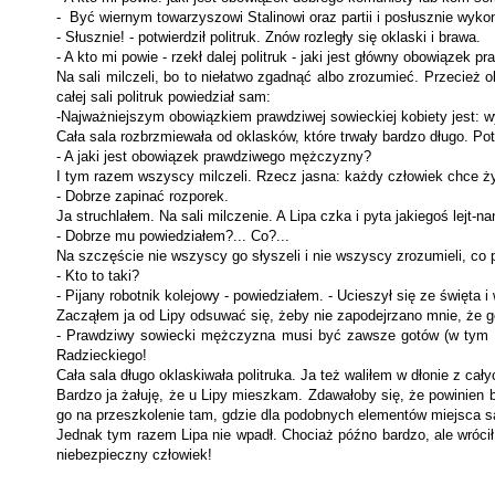
- Być wiernym towarzyszowi Stalinowi oraz partii i posłusznie wykony
- Słusznie! - potwierdził politruk. Znów rozległy się oklaski i brawa.
- A kto mi powie - rzekł dalej politruk - jaki jest główny obowią­zek p
Na sali milczeli, bo to niełatwo zgadnąć albo zrozumieć. Przecież o
całej sali politruk powiedział sam:
-Najważniejszym obowiązkiem prawdziwej sowieckiej kobiety jest: w
Cała sala rozbrzmiewała od oklasków, które trwały bardzo długo. P
- A jaki jest obowiązek prawdziwego mężczyzny?
I tym razem wszyscy milczeli. Rzecz jasna: każdy człowiek chce żyć 
- Dobrze zapinać rozporek.
Ja struchlałem. Na sali milczenie. A Lipa czka i pyta jakiegoś lejt-na
- Dobrze mu powiedziałem?... Co?...
Na szczęście nie wszyscy go słyszeli i nie wszyscy zrozumieli, co 
- Kto to taki?
- Pijany robotnik kolejowy - powiedziałem. - Ucieszył się ze święta 
Zacząłem ja od Lipy odsuwać się, żeby nie zapodejrzano mnie, że g
- Prawdziwy sowiecki mężczyzna musi być zawsze gotów (w tym mi
Radzieckiego!
Cała sala długo oklaskiwała politruka. Ja też waliłem w dłonie z ca­
Bardzo ja żałuję, że u Lipy mieszkam. Zdawałoby się, że powinien b
go na przeszkolenie tam, gdzie dla podobnych elementów miejsca s
Jednak tym razem Lipa nie wpadł. Chociaż późno bardzo, ale wrócił
niebezpieczny człowiek!