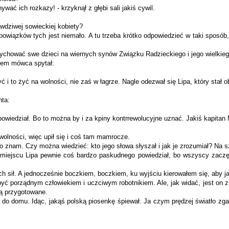
wać ich rozkazy! - krzyknął z głębi sali jakiś cywil.
rawdziwej sowieckiej kobiety?
bowiązków tych jest niemało. A tu trzeba krótko odpowiedzieć w taki sposób, 
ychować swe dzieci na wiernych synów Związku Radzieckiego i jego wielkieg
otem mówca spytał:
i to żyć na wolności, nie zaś w łagrze. Nagle odezwał się Lipa, który stał 
nta:
powiedział. Bo to można by i za kpiny kontrrewolucyjne uznać. Jakiś kapitan
i wolności, więc upił się i coś tam mamrocze.
o znam. Czy można wiedzieć: kto jego słowa słyszał i jak je zrozumiał? Na 
ejscu Lipa pewnie coś bardzo paskudnego powiedział, bo wszyscy zaczęli
łych sił. A jednocześnie boczkiem, boczkiem, ku wyjściu kierowałem się, aby ja
yć porządnym człowiekiem i uczciwym robotnikiem. Ale, jak widać, jest on zu
ą przygotowane.
 do domu. Idąc, jakąś polską piosenkę śpiewał. Ja czym prędzej światło zga