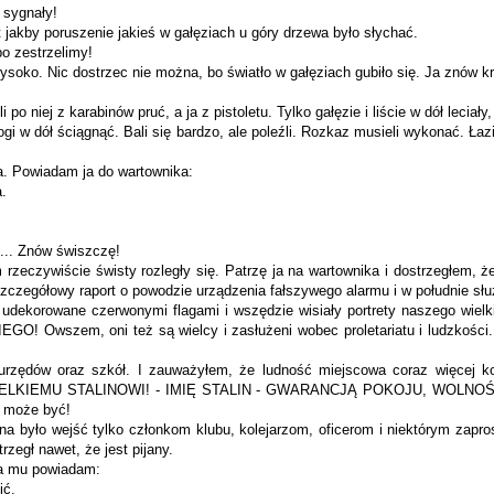
d sygnały!
 jakby poruszenie jakieś w gałęziach u góry drzewa było słychać.
bo zestrzelimy!
 wysoko. Nic dostrzec nie można, bo światło w gałęziach gubiło się. Ja znów 
 niej z karabinów pruć, a ja z pistoletu. Tylko gałęzie i liście w dół leciały, 
w dół ściągnąć. Bali się bardzo, ale poleźli. Rozkaz musieli wy­konać. Łazili 
ma. Powiadam ja do wartownika:
a.
ć... Znów świszczę!
rzeczywiście świsty rozległy się. Patrzę ja na wartownika i dostrzegłem, że
zczegółowy raport o powodzie urządzenia fałszywego alarmu i w po­łudnie sł
udekorowane czerwonymi flagami i wszędzie wisiały portrety naszego wielki
EGO! Owszem, oni też są wielcy i zasłużeni wobec proletariatu i ludzkości. 
rzędów oraz szkół. I zauważyłem, że ludność miejscowa coraz wię­cej koc
ŁA WIELKIEMU STALINOWI! - IMIĘ STALIN - GWARANCJĄ PO­KOJU, WOLNOŚCI
e może być!
było wejść tylko członkom klubu, kolejarzom, oficerom i niektó­rym zapros
rzegł nawet, że jest pijany.
ja mu powiadam:
ić.