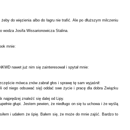
żeby do więzienia albo do łagru nie trafić. Ale po dłuższym milczeniu
o wodza Josifa Wissarionowicza Stalina.
obok mnie:
 NKWD nawet już nim się zainteresował i spytał mnie:
szczęście mówca znów zabrał głos i sprawę tę sam wyjaśnił:
 od niego odsuwać się) oddać swe życie i pracę dla dobra Związ­ku
k najprędzej znaleźć się dalej od Lipy.
pełnie głupi. Jestem pewien, że niedługo on się tu uchowa i że wyślą
siłem i udałem że śpię. Bałem się, że może do mnie zajść. Bardzo to