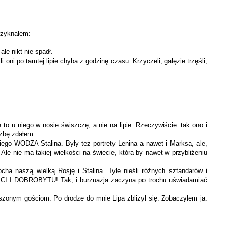
krzyknąłem:
ale nikt nie spadł.
oni po tamtej lipie chyba z godzinę czasu. Krzyczeli, gałę­zie trzęśli,
 to u niego w nosie świszczę, a nie na lipie. Rzeczywiście: tak ono i
użbę zdałem.
ego WODZA Stalina. Były też portrety Lenina a nawet i Marksa, ale,
Ale nie ma takiej wielkości na świecie, która by nawet w przybliżeniu
ha naszą wielką Rosję i Stalina. Tyle nieśli różnych sztandarów i
 I DOBROBYTU! Tak, i burżuazja zaczyna po tro­chu uświadamiać
zonym gościom. Po drodze do mnie Lipa zbliżył się. Zoba­czyłem ja: