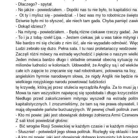
- Dlaczego? - spytał.
- No jakże - powiedziałem. - Dopóki nas tu nie było, to kapitaliści
- Ot ty i mylisz się - powiedział. - I bez was my to robotnicze święto
Dziwnie było mi to słyszeć, ale niech tam gada. Chyba pamięć za­wio
- Dokąd idziesz?
- Na mityng - powiedziałem. - Będą różne ciekawe rzeczy gadać. Je
- To i ja z tobą- rzekł Lipa. - Jestem ciekaw, jak u was takie mityn­gi
Nie bardzo mi się chciało z nim iść, ale nie wypadało odmówić. Wi
Ludzi zebrało się dużo. Pełna sala. I tu nasi proletariaccy wodzo­wi
Zaczęli różni mówcy na estradę wychodzić i pięknie o naszym wiel­k
Jeden mówca bardzo długo i składnie omawiał obecną sytuację na ś
milionów ludności w koloniach. Udowodnił, że Anglicy są i od wieków
całe ich zajęcie to znęcanie się nad robotnikami, polowania na lis
angielskim hymnie narodowym słowa, że nigdy Anglik nie będzie ni
wielkiego rosyjskiego narodu powetować ludzkości
tę krzywdę, którą jej przez stulecia wyrządziła Anglia. Za to musi j
Mowa ta nam wszystkim najwięcej się spodobała i długo krzycze­liśm
Niedługo przed zakończeniem mityngu wyszedł na estradę politr
kapitalistycznych. I zrozumieliśmy, że tam są nie prawa obywateli,
mają obywatele państw burżuazyjnych. W pewnej chwili politruk zwróci
- Kto mi powie: jaki jest obowiązek dobrego żołnierza Armii Czer­won
Z sali ktoś powiedział głośno:
- Bić wrogów Rosji Sowieckiej w każdym czasie i w każdym miejsc
- Słusznie! - potwiedził jego słowa politruk. Rozległy się oklaski i br
- A kto mi powie: jaki jest obowiązek dobrego komunisty lub kom-s