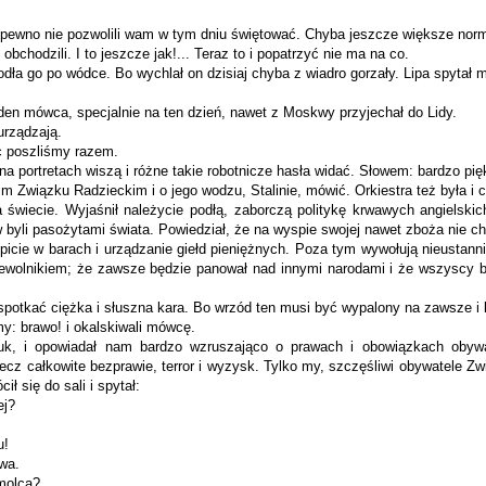
 na pewno nie pozwolili wam w tym dniu świętować. Chyba jeszcze większe norm
 obchodzili. I to jeszcze jak!... Teraz to i popatrzyć nie ma na co.
dła go po wódce. Bo wychlał on dzisiaj chyba z wiadro gorzały. Lipa spytał m
den mówca, specjalnie na ten dzień, nawet z Moskwy przyjechał do Lidy.
 urządzają.
ęc poszliśmy razem.
e na portretach wiszą i różne takie robotnicze hasła widać. Słowem: bardzo pię
im Związku Radzieckim i o jego wodzu, Stalinie, mówić. Orkiestra też była i
wiecie. Wyjaśnił należycie podłą, zaborczą politykę krwawych an­gielskich
 byli pasożytami świata. Powiedział, że na wyspie swojej na­wet zboża nie ch
y, picie w barach i urządzanie giełd pieniężnych. Poza tym wywołują nieusta
ewolnikiem; że zawsze będzie panował nad innymi narodami i że wszyscy bę
ą spotkać ciężka i słuszna kara. Bo wrzód ten musi być wypalony na zaw­sze i b
y: brawo! i okalskiwali mówcę.
uk, i opowiadał nam bardzo wzruszająco o prawach i obowiązkach obywa­
 lecz całkowite bezprawie, terror i wyzysk. Tylko my, szczęśliwi obywatele Z
ł się do sali i spytał:
ej?
u!
awa.
omolca?