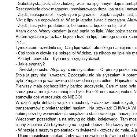
- Sabotażysta jakiś, albo złodziej, wlazł na lipę i innym daje stamtą
Rzeczywiście obok magazynu prowiantowego duża lipa stała i na­wet
- Zejdź, reakcjonisto! - krzyknąłem ja groźnie. - Zejdź natychmiast, 
Nikt z lipy nie odpowiedział. Więc ja latarką świecić zacząłem. Ale
- Zejdź, faszysto, po dobremu, bo koniec ci będzie na tej lipie!
A tam cicho. Wtedy kazałem ja dać ognia po lipie. Więc bojcy zaczęli po
Potem wydałem ja rozkaz bojcom leźć na lipę i tamtego drania za nogi 
lnic...
Tymczasem rozwidniło się. Całą lipę widać, ale nikogo na niej nie 
- Coś tobie w głowie się pokręciło! Widzisz, że nikogo na lipie nie m
- Ale był - powiada. - Był i innym sygnały dawał.
- Jakie sygnały?
- Świstał po cichu. Aleja wyraźnie słyszałem... O, proszę posłu­cha
Stoję ja przy nim i uważam. Z początku nic nie słyszałem. A potem 
było. Zrugałem ja wartownika odpowiednio i poszedłem. Napisałem s
Pierwszy maja obchodziliśmy bardzo uroczyście. Całe miasto było 
rzecz jasna, mniejsze i mniej ich było. Bo cóż oni znaczą wobec NI
stanowiła coś w stosunku do NIEGO!
W dzień była defilada wojska i pochody związków robotniczych, u
transparentów z proletariackimi hasłami. Na przykład: CHWA
sobie potrzebę wprowadzenia socjalizmu stalinow­skiego. Inaczej ni
Wieczorem poszedłem ja na mityng do klubu kolejowego. Tam można 
pijany zupełnie. Ale trzymał się na nogach dobrze. Nie każdy by dost
- Winszuję z naszym proletariackim świętem! - krzyczy do mnie. A 
- Długo musieliście czekać, żeby wam pozwolono to święto ob­chodz