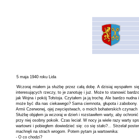
5 maja 1940 roku Lida
Wczoraj miałem ja służbę przez całą dobę. A dzisiaj wyspałem się 
interesujących rzeczy, to je zanotuję i już. Może to stanowić bardz
jak Wojna i pokój Tołstoja. Czytałem ja ją trochę. Ale bardzo nudna
może być dla nas ciekawego? Sama ciemnota, głu­pota i zabobony. 
Armii Czerwonej, ojej zwycięstwach, o moich bohaterskich czynach 
Służbę objąłem ja wczoraj w dzień i rozstawiłem warty, aby ochro­n
przy niej osobny pokoik. Czas leciał. W nocy ja wiele razy warty sp
wartowni i pobiegłem dowiedzieć się: co się stało?... Strzelał pos
machnęli na strach wrogom. Potem pytam ja war­townika:
- O co chodzi?