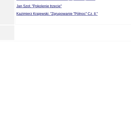
Jan Szot. "Pokolenie trzecie"
Kazimierz Krajewski. "Zgrupowanie "Północ" Cz. II."