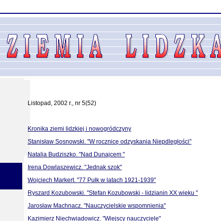
Listopad, 2002 r., nr 5(52)
Kronika ziemi lidzkiej i nowogródczyny
Stanisław Sosnowski. "W rocznicę odzyskania Niepdległości"
Natalia Budziszko. "Nad Dunajcem "
Irena Dowlaszewicz. "Jednak szok"
Wojciech Markert. "77 Pułk w latach 1921-1939"
Ryszard Kozubowski. "Stefan Kozubowski - lidzianin XX wieku "
Jarosław Machnacz. "Nauczycielskie wspomnienia"
Kazimierz Niechwiadowicz. "Wiejscy nauczyciele"