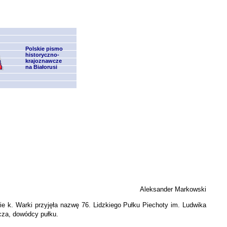
Polskie pismo
historyczno-
krajoznawcze
na Białorusi
Aleksander Markowski
e k. Warki przyjęła nazwę 76. Lidzkiego Pułku Piechoty im. Ludwika
icza, dowódcy pułku.