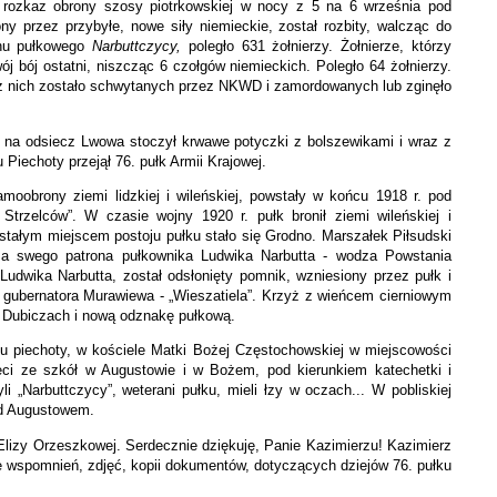
c rozkaz obrony szosy piotrkowskiej w nocy z 5 na 6 września pod
ny przez przybyłe, nowe siły niemieckie, został rozbity, walcząc do
mnu pułkowego
Narbuttczycy,
poległo 631 żołnierzy. Żołnierze, którzy
ój bój ostatni, niszcząc 6 czołgów niemieckich. Poległo 64 żołnierzy.
elu z nich zostało schwytanych przez NKWD i zamordowanych lub zginęło
ze na odsiecz Lwowa stoczył krwawe potyczki z bolszewikami i wraz z
Piechoty przejął 76. pułk Armii Krajowej.
moobrony ziemi lidzkiej i wileńskiej, powstały w końcu 1918 r. pod
rzelców”. W czasie wojny 1920 r. pułk bronił ziemi wileńskiej i
. stałym miejscem postoju pułku stało się Grodno. Marszałek Piłsudski
za swego patrona pułkownika Ludwika Narbutta - wodza Powstania
Ludwika Narbutta, został odsłonięty pomnik, wzniesiony przez pułk i
 gubernatora Murawiewa - „Wieszatiela”. Krzyż z wieńcem cierniowym
w Dubiczach i nową odznakę pułkową.
łku piechoty, w kościele Matki Bożej Częstochowskiej w miejscowości
eci ze szkół w Augustowie i w Bożem, pod kierunkiem katechetki i
i „Narbuttczycy”, weterani pułku, mieli łzy w oczach... W pobliskiej
od Augustowem.
Elizy Orzeszkowej. Serdecznie dziękuję, Panie Kazimierzu! Kazimierz
wspomnień, zdjęć, kopii dokumentów, dotyczących dziejów 76. pułku