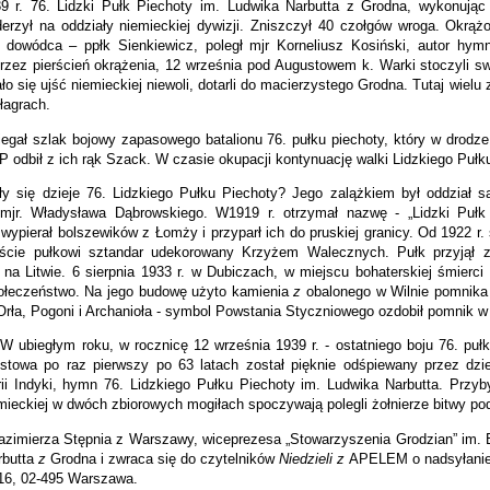
9 r. 76. Lidzki Pułk Piechoty im. Ludwika Narbutta z Grodna, wykonują
erzył na oddziały niemieckiej dywizji. Zniszczył 40 czołgów wroga. Okrążo
ł dowódca – ppłk Sienkiewicz, poległ mjr Korneliusz Kosiński, autor hy
 przez pierścień okrążenia, 12 września pod Augustowem k. Warki stoczyli sw
ało się ujść niemieckiej niewoli, dotarli do macierzystego Grodna. Tutaj wi
łagrach.
iegał szlak bojowy zapasowego batalionu 76. pułku piechoty, który w drod
 odbił z ich rąk Szack. W czasie okupacji kontynuację walki Lidzkiego Pułku 
y się dzieje 76. Lidzkiego Pułku Piechoty? Jego zalążkiem był oddział sa
jr. Władysława Dąbrowskiego. W1919 r. otrzymał nazwę - „Lidzki Pułk St
, wypierał bolszewików z Łomży i przyparł ich do pruskiej granicy. Od 1922 r
iście pułkowi sztandar udekorowany Krzyżem Walecznych. Pułk przyjął 
na Litwie. 6 sierpnia 1933 r. w Dubiczach, w miejscu bohaterskiej śmierci 
ołeczeństwo. Na jego budowę użyto kamienia
z
obalonego w Wilnie pomnika
Orła, Pogoni i Archanioła - symbol Powstania Styczniowego ozdobił pomnik 
. W ubiegłym roku, w rocznicę 12 września 1939 r. - ostatniego boju 76. pu
stowa po raz pierwszy po 63 latach został pięknie odśpiewany przez dzi
rii Indyki, hymn 76. Lidzkiego Pułku Piechoty im. Ludwika Narbutta. Przybyl
ieckiej w dwóch zbiorowych mogiłach spoczywają polegli żołnierze bitwy p
azimierza Stępnia z Warszawy, wiceprezesa „Stowarzyszenia Grodzian” im. 
rbutta
z
Grodna i zwraca się do czytelników
Niedzieli z
APELEM o nadsyłanie 
 16, 02-495 Warszawa.