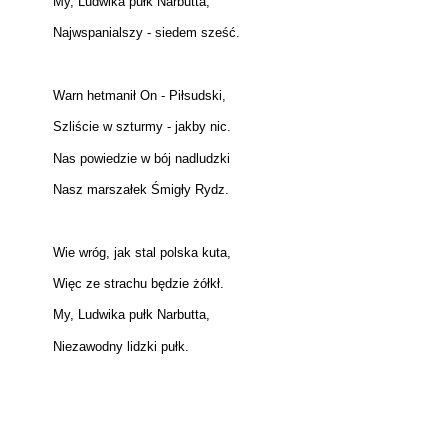
My, Ludwika pułk Narbutta,
Najwspanialszy - siedem sześć.
Warn hetmanił On - Piłsudski,
Szliście w szturmy - jakby nic.
Nas powiedzie w bój nadludzki
Nasz marszałek Śmigły Rydz.
Wie wróg, jak stal polska kuta,
Więc ze strachu będzie żółkł.
My, Ludwika pułk Narbutta,
Niezawodny lidzki pułk.