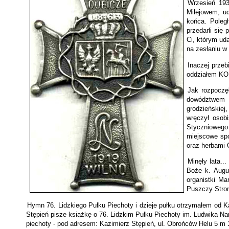
Wrzesień 193
Milejowem, ud
końca. Poleg
przedarli się
Ci, którym ud
na zesłaniu w 
Inaczej przeb
oddziałem KOP
Jak rozpoczęł
dowództwem m
grodzieńskiej
wręczył osob
Styczniowego 
miejscowe sp
oraz herbami 
Minęły lata..
Boże k. Augu
organistki Ma
Puszczy Strom
Hymn 76. Lidzkiego Pułku Piechoty i dzieje pułku otrzymałem od K
Stępień pisze książkę o 76. Lidzkim Pułku Piechoty im. Ludwika Na
piechoty - pod adresem: Kazimierz Stępień, ul. Obrońców Helu 5 m