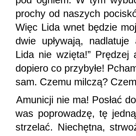
pod ogniem. W tym wybuch!
prochy od naszych pociskó
Więc Lida wnet będzie moja
dwie upływają, nadlatuje
Lida nie wzięta!” Prędzej 
dopiero co przybyłe! Pcham 
sam. Czemu milczą? Cze
Amunicji nie ma! Posłać 
was poprowadzę, tę jedną
strzelać. Niechętna, strw