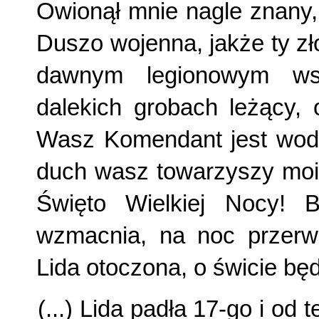
Owionął mnie nagle znany,
Duszo wojenna, jakże ty zło
dawnym legionowym ws
dalekich grobach leżący, 
Wasz Komendant jest wodz
duch wasz towarzyszy moim
Święto Wielkiej Nocy! B
wzmacnia, na noc przerw
Lida otoczona, o świcie będ
(...) Lida padła 17-go i od 