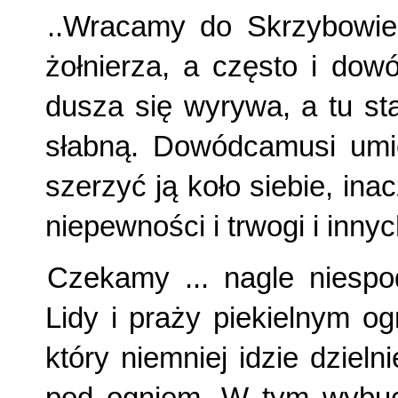
..Wracamy do Skrzybowie
żołnierza, a często i dowó
dusza się wyrywa, a tu sta
słabną. Dowódcamusi umie
szerzyć ją koło siebie, ina
niepewności i trwogi i inny
Czekamy ... nagle niespo
Lidy i praży piekielnym o
który niemniej idzie dzieln