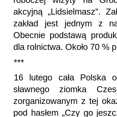
roboczej wizyty na Grod
akcyjną „Lidsielmasz”. Z
zakład jest jednym z na
Obecnie podstawą produk
dla rolnictwa. Około 70 % p
***
16 lutego cała Polska o
sławnego ziomka Czes
zorganizowanym z tej okaz
pod hasłem „Czy go jeszcz