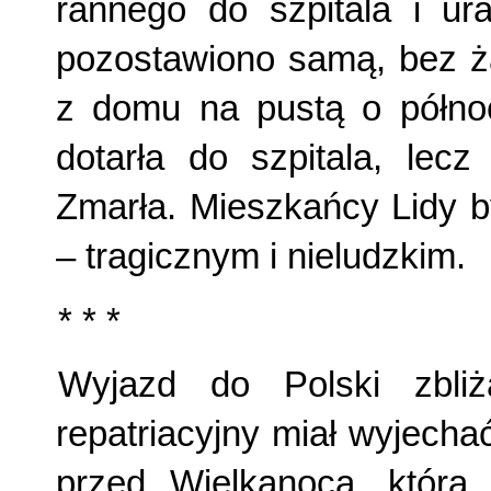
rannego do szpitala i ur
pozostawiono samą, bez ża
z domu na pustą o północ
dotarła do szpitala, lec
Zmarła. Mieszkańcy Lidy b
– tragicznym i nieludzkim.
* * *
Wyjazd do Polski zbliż
repatriacyjny miał wyjecha
przed Wielkanocą, któr