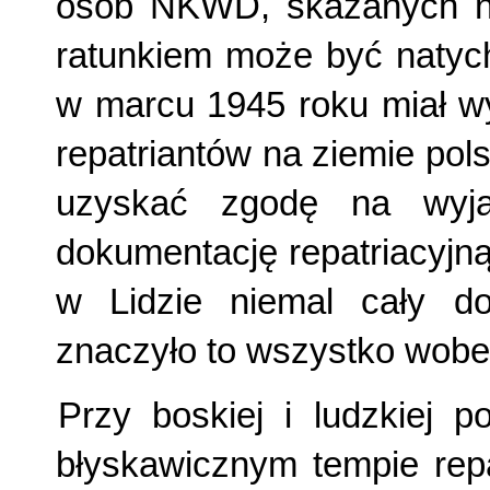
osób NKWD, skazanych na
ratunkiem może być natych
w marcu 1945 roku miał wy
repatriantów na ziemie pols
uzyskać zgodę na wyja
dokumentację repatriacyjn
w Lidzie niemal cały d
znaczyło to wszystko wobe
Przy boskiej i ludzkiej
błyskawicznym tempie repa