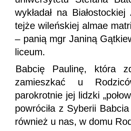
wykładał na Białostockiej
tejże wileńskiej almae mat
– panią mgr Janiną Gątkie
liceum.
Babcię Paulinę, która z
zamieszkać u Rodzicó
parokrotnie jej lidzki „poł
powróciła z Syberii Babci
również u nas, w domu Ro