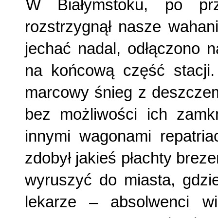
W Białymstoku, po prze
rozstrzygnął nasze wahani
jechać nadal, odłączono n
na końcową część stacji.
marcowy śnieg z deszczem,
bez możliwości ich zamkn
innymi wagonami repatria
zdobył jakieś płachty breze
wyruszyć do miasta, gdzie
lekarze – absolwenci wi