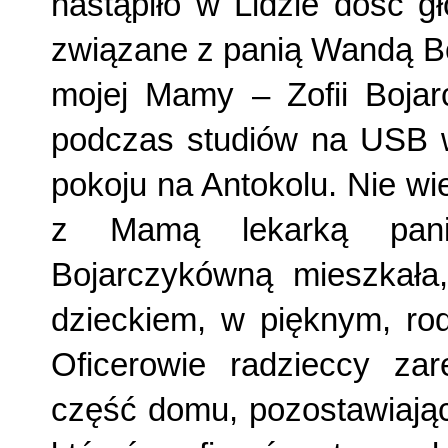
nastąpiło w Lidzie dość g
związane z panią Wandą Boj
mojej Mamy – Zofii Bojar
podczas studiów na USB 
pokoju na Antokolu. Nie wi
z Mamą lekarką pani
Bojarczykówną mieszkała
dzieckiem, w pięknym, ro
Oficerowie radzieccy zar
część domu, pozostawiając