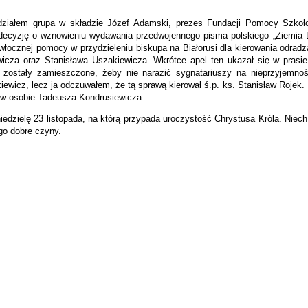
działem grupa w składzie Józef Adamski, prezes Fundacji Pomocy Szkoł
 decyzję o wznowieniu wydawania przedwojennego pisma polskiego „Ziemia 
łocznej pomocy w przydzieleniu biskupa na Białorusi dla kierowania odradz
icza oraz Stanisława Uszakiewicza. Wkrótce apel ten ukazał się w prasie
e zostały zamieszczone, żeby nie narazić sygnatariuszy na nieprzyjemn
iewicz, lecz ja odczuwałem, że tą sprawą kierował ś.p. ks. Stanisław Rojek. 
 w osobie Tadeusza Kondrusiewicza.
edzielę 23 listopada, na którą przypada uroczystość Chrystusa Króla. Nie
go dobre czyny.