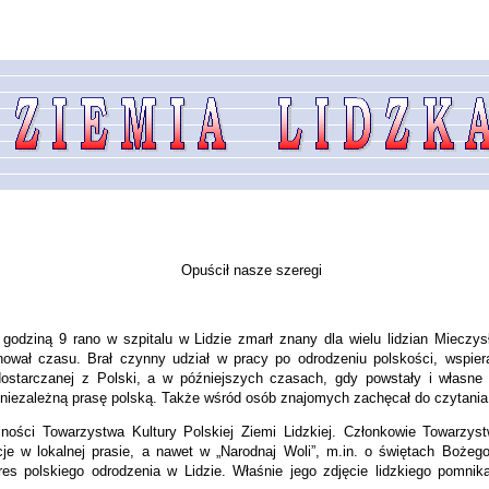
Opuścił nasze szeregi
 godziną 9 rano w szpitalu w Lidzie zmarł znany dla wielu lidzian Mieczysł
ował czasu. Brał czynny udział w pracy po odrodzeniu polskości, wspiera
 dostarczanej z Polski, a w późniejszych czasach, gdy powstały i własne 
ezależną prasę polską. Także wśród osób znajomych zachęcał do czytania ksi
alności Towarzystwa Kultury Polskiej Ziemi Lidzkiej. Członkowie Towarzy
je w lokalnej prasie, a nawet w „Narodnaj Woli”, m.in. o świętach Bożego 
es polskiego odrodzenia w Lidzie. Właśnie jego zdjęcie lidzkiego pomni