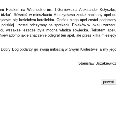
om Polskim na Wschodzie im. T.Goniewicza, Aleksander Kołyszko,
Lidzka”. Również w mieszkaniu Mieczysława został napisany apel do
ającym się kościołem katolickim. Oprócz niego apel został podpisany
 polskiej i został odczytany na spotkaniu Polaków w lokalu zarządu
ości, wszakże jeszcze była mocna władza sowiecka. Tekstem apelu
Niewiadomo jakie znaczenie odegrał ten apel, ale przez kilka miesięcy
ch Dobry Bóg obdarzy go swoją miłością w Swym Królestwie, a my jego
Stanisław Uszakiewicz