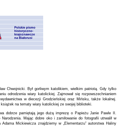
Polskie pismo
historyczno-
krajoznawcze
na Białorusi
aw Chwojnicki. Był gorliwym katolikiem, wielkim patriotą. Gdy tylko
niu odrodzenia wiary katolickiej. Zajmował się rozpowszechnianiem
wydawnictwa w diecezji Grodzieńskiej oraz Mińsku, także lokalnej.
ążek na tematy wiary katolickiej ze swojej biblioteki.
stwa dobrze pamiętają jego dużą imprezę o Papieżu Janie Pawle II.
Narodzenia. Mając dobre oko i zamiłowanie do fotografii utrwalił w
ka Adama Mickiewicza znajdziemy w „Elementarzu” autorstwa Haliny