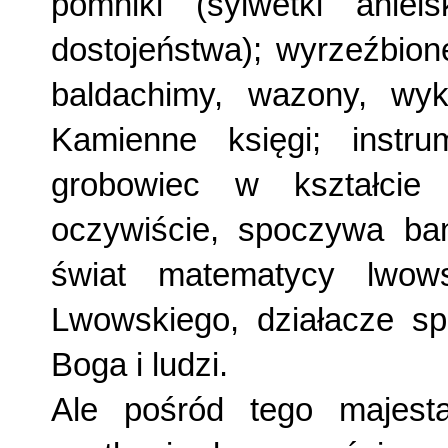
pomniki (sylwetki aniel
dostojeństwa); wyrzeźbion
baldachi­my, wazony, wy
Kamienne księgi; instr
grobowiec w kształcie
oczywiście, spoczywa ban
świat matematycy lwows
Lwowskiego, działacze spo
Boga i ludzi.
Ale pośród tego majesta