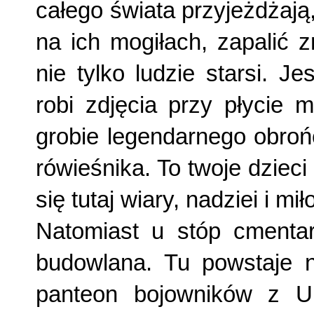
całego świata przyjeżdżają
na ich mo­giłach, zapalić 
nie tylko ludzie starsi. J
robi zdjęcia przy płycie
grobie legendarne­go obro
rówieśnika. To twoje dzieci
się tutaj wia­ry, nadziei i mił
Natomiast u stóp cmenta
budowlana. Tu powstaje ni
panteon bojowników z U