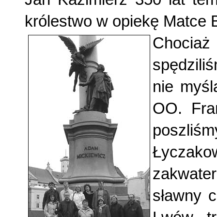
królestwo w opiekę Mat­ce 
Chociaż
spędzili
nie myśl
OO. Fran
poszliśm
Łyczak
zakwater
sławny c