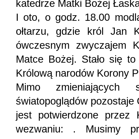
ka­tedrze Matki Bożej Łask
I oto, o godz. 18.00
modl
ołtarzu, gdzie król Jan K
ówczesnym zwycza­jem Ko
Matce Bożej. Stało się to
Królową narodów Korony Pol
Mimo zmieniających s
światopoglądów pozo­staje
jest potwierdzone przez K
wezwaniu:
. Mu­simy p