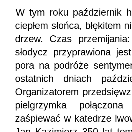
W tym roku październik h
ciepłem słoń­ca, błękitem 
drzew. Czas przemijania
słodycz przyprawiona jest
pora na podróże sentymen
ostat­nich dniach paźd
Organizatorem przedsięwzi
pielgrzymka połączona
zaśpiewać w katedrze lwows
Jan Kazimierz 350 lat t