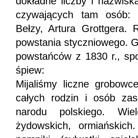
dokładne liczby i na­zwis
czywających tam osób: M
Bełzy, Artura Grot­tgera
powstania styczniowego. G
powstańców z 1830 r., spo
śpiew:
Mijaliśmy liczne grobowc
całych rodzin i osób zas
narodu polskiego. Wiel
żydowskich, ormiańskich.