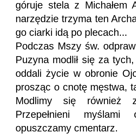
góruje stela z Michałem A
narzędzie trzyma ten Ar­cha
go ciarki idą po plecach...
Podczas Mszy św. odprawio
Puzyna mo­dlił się za tych,
oddali życie w obronie Oj­
pro­sząc o cnotę męstwa, 
Modlimy się również z
Przepełnie­ni myślami 
opuszczamy cmentarz.