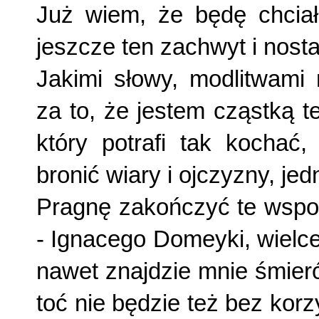
Już wiem, że będę chciał
jeszcze ten zachwyt i nosta
Jakimi słowy, modlitwami
za to, że je­stem cząstką
który potrafi tak kochać,
bronić wia­ry i ojczyzny, je
Pragnę zakończyć te wspo
-
Ignacego Domeyki, wielce z
na­wet znajdzie mnie śmie
toć nie będzie też bez korz