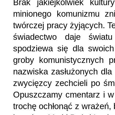
Brak jakiejkolwiek kultu
minionego komu­nizmu zni
twórczej pracy żyjących. T
świadectwo daje światu 
spodziewa się dla swoich
groby komuni­stycznych 
nazwiska zasłużonych dla 
zwy­cięzcy zechcieli po śm
Opuszczamy cmentarz i w z
trochę ochłonąć z wrażeń