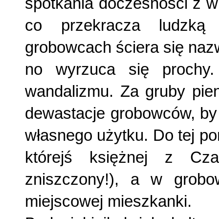
spotkania doczesno­ści z w
co przekracza ludzką 
grobowcach ściera się nazw
no wyrzuca się prochy.
wandalizmu. Za gru­by pie
dewastacje grobowców, by 
własnego użyt­ku. Do tej p
którejś księżnej z Cza
zniszczony!), a w grobow
miejscowej mieszkanki.