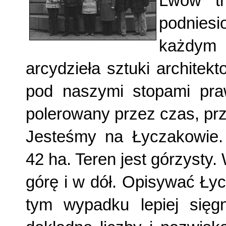
Lwów tr
podnies
każdym 
arcydzieła sztuki architekt
pod naszymi stopami pra
polerowany przez czas, prz
Jesteśmy na Łyczakowie.
42 ha. Teren jest górzysty.
górę i w dół. Opisywać Ły
tym wypadku lepiej sięgn