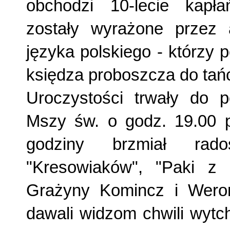
obchodzi 10-lecie kapłań
zostały wyrażone przez 
języka polskiego - którzy 
księdza proboszcza do tań
Uroczystości trwały do p
Mszy św. o godz. 19.00 p
godziny brzmiał ra
"Kresowiaków", "Paki z G
Grażyny Komincz i Weron
dawali widzom chwili wytc