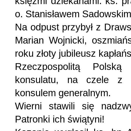
księżmi dziekanami: ks. p
o. Stanisławem Sadowskim
Na odpust przybył z Draws
Marian Wojnicki, oszmiań
roku złoty jubileusz kapłań
Rzeczpospolitą Polską r
konsulatu, na czele z
konsulem generalnym.
Wierni stawili się nadzw
Patronki ich świątyni!