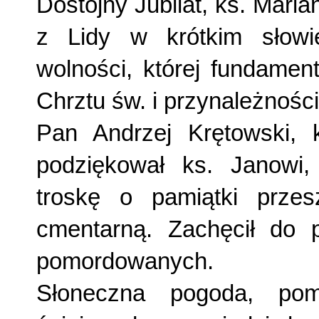
Dostojny Jubilat, ks. Maria
z Lidy w krótkim słowie
wolności, której funda­me
Chrztu św. i przynależności
Pan Andrzej Krętowski, 
podziękował ks. Jano­wi
troskę o pamiątki przes
cmentarną. Zachęcił do p
pomordowanych.
Słoneczna pogoda, po