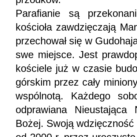
Parafianie są przekonan
kościoła zawdzię­czają Mar
przechował się w Gudohajac
swe miejsce. Jest prawdop
kościele już w czasie bud
górskim przez cały minion
wspólnotą. Każdego sobo
odprawia­na Nieustając
Bożej. Swoją wdzięczność 