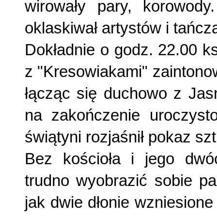
wirowały pary, korowody.
oklaskiwał artystów i tańc
Dokładnie o godz. 22.00 k
z "Kresowiakami" zaintonow
łącząc się duchowo z Jas
na zakończenie uroczystoś
świątyni rozjaśnił pokaz sz
Bez kościoła i jego dwóc
trudno wy­obrazić sobie p
jak dwie dłonie wzniesione