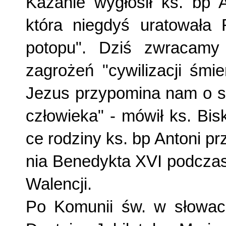
Kazanie wygłosił ks. bp A
która niegdyś ura­towała
potopu". Dziś zwracamy
zagrożeń "cywilizacji śmi
Jezus przypomina nam o s
człowieka" - mówił ks. Bis
ce rodziny ks. bp An­toni p
nia Benedykta XVI podcza
Walencji.
Po Komunii św. w słowach