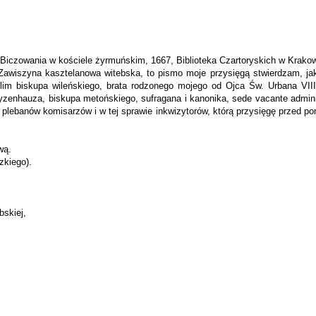
Biczowania w kościele żyrmuńskim, 1667, Biblioteka Czartoryskich w Krakow
Zawiszyna kasztelanowa witebska, to pismo moje przysięgą stwierdzam, ja
im biskupa wileńskiego, brata rodzonego mojego od Ojca Św. Urbana VIII 
enhauza, biskupa metońskiego, sufragana i kanonika, sede vacante administ
o plebanów komisarzów i w tej sprawie inkwizy­torów, którą przysięgę przed
wą.
zkiego).
bskiej,