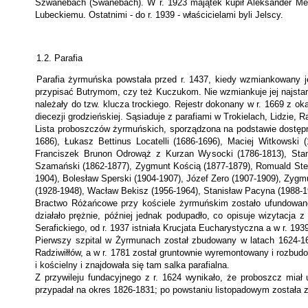
Szwanebach (Swanebach). W r. 1923 majątek kupił Aleksander Meyszt
Lubeckiemu. Ostatnimi - do r. 1939 - wła­ścicielami byli Jelscy.
1.2. Parafia
Parafia żyrmuńska powstała przed r. 1437, kiedy wzmiankowany j
przypisać Butrymom, czy też Kuczukom. Nie wzmiankuje jej najstarsz
należały do tzw. klucza trockiego. Rejestr dokonany w r. 1669 z o
diecezji grodzieńskiej. Sąsiaduje z parafiami w Trokielach, Lidzie, 
Lista proboszczów żyrmuńskich, sporządzona na podstawie dostępn
1686), Łukasz Bettinus Locatelli (1686-1696), Maciej Witkowski 
Franciszek Brunon Odrowąż z Kurzan Wysocki (1786-1813), Stani
Szamański (1862-1877), Zygmunt Ko­ścią (1877-1879), Romuald Stec
1904), Bolesław Sperski (1904-1907), Jó­zef Zero (1907-1909), Zyg
(1928-1948), Wacław Bekisz (1956-1964), Stanisław Pacyna (1988-1
Bractwo Różańcowe przy kościele żyrmuńskim zostało ufundowane 
działało prężnie, później jednak podupadło, co opisuje wizytacja 
Serafickiego, od r. 1937 istniała Krucjata Eucharystyczna a w r. 193
Pierwszy szpital w Żyrmunach został zbudowany w latach 1624-1666
Radziwił­łów, a w r. 1781 został gruntownie wyremontowany i rozbudo
i kościelny i znaj­dowała się tam salka parafialna.
Z przywileju fundacyjnego z r. 1624 wynikało, że proboszcz miał u
przypadał na okres 1826-1831; po powstaniu listopadowym została z