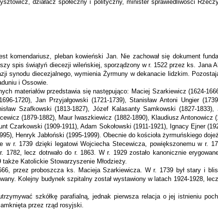
owicz, działacz społeczny i poli­tyczny, minister sprawiedliwości Rzeczyp
est komendariusz, pleban kowieński Jan. Nie zachował się dokument fundac
y spis świątyń die­cezji wileńskiej, sporządzony w r. 1522 przez ks. Jana Al
kazji synodu diecezjalnego, wy­mienia Żyrmuny w dekanacie lidzkim. Pozostaj
Raduniu i Ossowie.
ych materiałów przedstawia się następująco: Maciej Szarkiewicz (1624-166
(1696-1720), Jan Przyjałgowski (1721-1739), Stanisław Antoni Ungier (173
sław Szafkowski (1813-1827), Józef Kalasanty Samkowski (1827-1833), J
ewicz (1879-1882), Maur Iwaszkiewicz (1882-1890), Klaudiusz Antonowicz (1
munt Czarkowski (1909-1911), Adam Sokołowski (1911-1921), Ignacy Ejner (19
995), Henryk Jabłoński (1995-1999). Obecnie do kościoła żyrmuńskiego doje
w r. 1739 dzięki legatowi Wojciecha Stecewicza, powiększonemu w r. 174
z r. 1782, lecz do­trwało do r. 1863. W r. 1929 zostało kanonicznie erygow
9 także Katolickie Stowa­rzyszenie Młodzieży.
, przez proboszcza ks. Macieja Szarkiewicza. W r. 1739 był stary i bliski
wany. Ko­lejny budynek szpitalny został wystawiony w latach 1924-1928, lecz 
trzy­mywać szkółkę parafialną, jednak pierwsza relacja o jej istnieniu poch
amknięta przez rząd rosyjski.