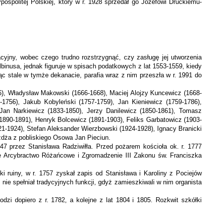
ospolitej Polskiej, który w r. 1928 sprzedał go Józefowi Druckiemu-
yjny, wobec czego trudno rozstrzygnąć, czy zasługę jej utworzenia
binusa, jednak figu­ruje w spisach podatkowych z lat 1553-1559, kiedy
ąc stale w tymże dekanacie, parafia wraz z nim przeszła w r. 1991 do
6), Władysław Makowski (1666-1668), Maciej Alojzy Kuncewicz (1668-
9-1756), Jakub Kobyleński (1757-1759), Jan Kieniewicz (1759-1786),
an Narkiewicz (1833-1850), Je­rzy Danilewicz (1850-1861), Tomasz
890-1891), Henryk Bolcewicz (1891-1903), Feliks Garbatowicz (1903-
21-1924), Stefan Aleksander Wierzbowski (1924-1928), Ignacy Branicki
żdża z pobliskiego Osowa Jan Pieciun.
7 przez Stanisława Radziwiłła. Przed pożarem kościoła ok. r. 1777
ane Arcybractwo Ró­żańcowe i Zgromadzenie III Zakonu św. Franciszka
 ru­iny, w r. 1757 zyskał zapis od Stanisława i Karoliny z Pociejów
nie spełniał tradycyjnych funkcji, gdyż zamieszkiwali w nim organista
odzi dopiero z r. 1782, a kolejne z lat 1804 i 1805. Rozkwit szkółki