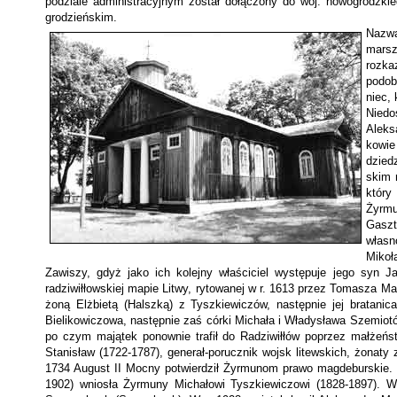
podziale administra­cyjnym został dołączony do woj. nowogródzki
grodzieńskim.
Nazwa
marsz
rozka
podob
niec,
Niedo
Aleks
kowie
dzied
skim 
który
Żyrmu
Gaszt
własn
Mikoł
Zawiszy, gdyż jako ich kolejny właściciel występuje jego syn J
radziwiłłowskiej mapie Litwy, rytowanej w r. 1613 przez Tomasza M
żoną Elżbietą (Halszką) z Tyszkiewiczów, następnie jej bratani
Bielikowiczowa, następnie zaś córki Michała i Władysława Szemiotó
po czym majątek ponownie trafił do Radziwiłłów poprzez małżeń
Stanisław (1722-1787), generał-porucznik wojsk litewskich, żonaty z
1734 August II Mocny potwierdził Żyrmunom prawo magdeburskie. Os
1902) wniosła Żyrmuny Michałowi Tyszkiewiczowi (1828-1897). W