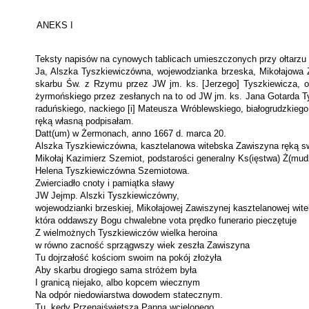
ANEKS I
Teksty napisów na cynowych tablicach umieszczonych przy ołtarzu 
Ja, Alszka Tyszkiewiczówna, wojewodzianka brzeska, Mikołajowa 
skarbu Św. z Rzymu przez JW jm. ks. [Jerzego] Tyszkiewicza, ol
żyrmońskiego przez zesłanych na to od JW jm. ks. Jana Gotarda Tyz
raduńskiego, nackiego [i] Mate­usza Wróblewskiego, białogrudzkieg
ręką własną podpisałam.
Datt(um) w Żermonach, anno 1667 d. marca 20.
Alszka Tyszkiewiczówna, kasztelanowa witebska Zawiszyna ręką s
Mikołaj Kazimierz Szemiot, podstarości generalny Ks(ięstwa) Ż(mud
Helena Tyszkiewiczówna Szemiotowa.
Zwierciadło cnoty i pamiątka sławy
JW Jejmp. Alszki Tyszkiewiczówny,
wojewodzianki brzeskiej, Mikołajowej Zawiszynej kasztelanowej wite
która oddawszy Bogu chwalebne vota prędko funerario pieczętuje
Z wielmożnych Tyszkiewiczów wielka heroina
w równo zacność sprzągwszy wiek zeszła Zawiszyna
Tu dojrzałość kościom swoim na pokój złożyła
Aby skarbu drogiego sama stróżem była
I granicą niejako, albo kopcem wiecznym
Na odpór niedowiarstwa dowodem statecznym.
Tu, kędy Przenajświętsza Panna wcielonego