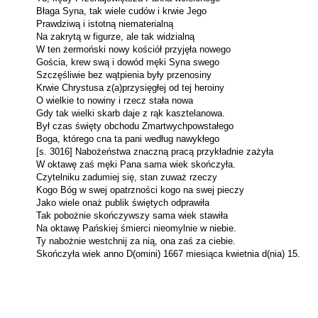
Błaga Syna, tak wiele cudów i krwie Jego
Prawdziwą i istotną niematerialną
Na zakrytą w figurze, ale tak widzialną
W ten żermoński nowy kościół przyjęła nowego
Gościa, krew swą i dowód męki Syna swego
Szczęśliwie bez wątpienia były przenosiny
Krwie Chrystusa z(a)przysięgłej od tej heroiny
O wielkie to nowiny i rzecz stała nowa
Gdy tak wielki skarb daje z rąk kasztelanowa.
Był czas święty obchodu Zmartwychpowstałego
Boga, którego cna ta pani według nawykłego
[s. 3016] Nabożeństwa znaczną pracą przykładnie zażyła
W oktawę zaś męki Pana sama wiek skończyła.
Czytelniku zadumiej się, stan zuważ rzeczy
Kogo Bóg w swej opatrzności kogo na swej pieczy
Jako wiele onaż publik świętych odprawiła
Tak pobożnie skończywszy sama wiek stawiła
Na oktawę Pańskiej śmierci nieomylnie w niebie.
Ty nabożnie westchnij za nią, ona zaś za ciebie.
Skończyła wiek anno D(omini) 1667 miesiąca kwietnia d(nia) 15.