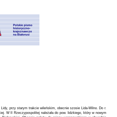
Polskie pismo
historyczno-
krajoznawcze
na Białorusi
y, przy starym trakcie wileńskim, obecnie szosie Lida-Wilno. Do r.
kiej. W II Rzeczypospolitej należała do pow. lidzkiego, który w nowym