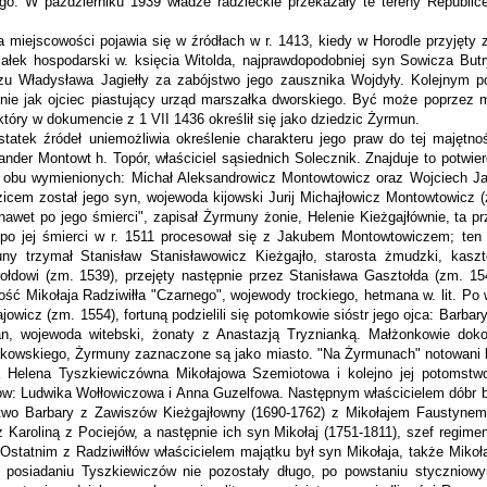
ego. W październiku 1939 wła­dze radzieckie przekazały te tereny Republi
 miejscowości pojawia się w źródłach w r. 1413, kiedy w Horo­dle przyjęty
ałek hospodarski w. księcia Witolda, najprawdopodobniej syn Sowicza Butry
zu Władysława Jagiełły za zabójstwo jego zausznika Wojdyły. Kolejnym 
nie jak ojciec piastujący urząd marszałka dworskiego. Być może po­przez 
 który w dokumencie z 1 VII 1436 określił się jako dziedzic Żyrmun.
statek źródeł uniemożliwia określenie charakteru jego praw do tej ma­jętn
ander Montowt h. Topór, właściciel sąsiednich Solecznik. Znajduje to potwier
 obu wymienionych: Michał Aleksandrowicz Montowtowicz oraz Woj­ciech J
zicem został jego syn, wojewoda kijowski Jurij Michajłowicz Montow­towicz (
nawet po jego śmierci", zapisał Żyrmuny żonie, Helenie Kieżgajłównie, ta p
 po jej śmierci w r. 1511 procesował się z Jakubem Montowtowiczem; ten
ny trzymał Stanisław Stanisławowicz Kieżgajło, starosta żmudzki, kaszt
ołdowi (zm. 1539), przejęty następnie przez Stanisława Gasztołda (zm. 15
ość Mi­kołaja Radziwiłła "Czarnego", wojewody trockiego, hetmana w. lit. Po w
ajowicz (zm. 1554), fortuną podzielili się potomkowie sióstr jego ojca: Bar
an, wojewoda witebski, żonaty z Anastazją Tryznianką. Małżonkowie dokon
akowskiego, Żyrmuny zazna­czone są jako miasto. "Na Żyrmunach" notowani byl
ca Helena Tyszkiewiczówna Mikołajowa Szemiotowa i kolejno jej potomstw
w: Ludwika Wołłowiczowa i Anna Guzelfowa. Na­stępnym właścicielem dóbr był
stwo Barbary z Zawiszów Kieżgajłowny (1690-1762) z Mikołajem Faustynem
 Karoliną z Pociejów, a następnie ich syn Mikołaj (1751-1811), szef regimen­
tatnim z Radziwiłłów właścicielem majątku był syn Mikołaja, także Mikołaj
 posiadaniu Tyszkiewiczów nie pozostały długo, po powstaniu styczniow