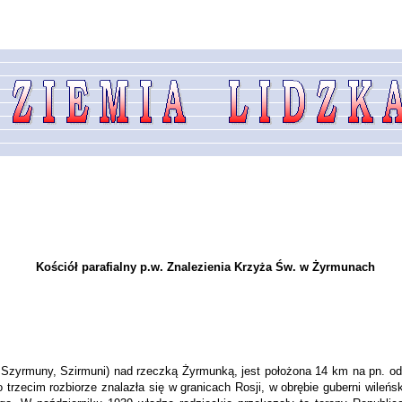
Kościół parafialny p.w. Znalezienia Krzyża Św. w Żyrmunach
yrmuny, Szirmuni) nad rzeczką Żyrmunką, jest położona 14 km na pn. od Lid
 trzecim roz­biorze znalazła się w granicach Rosji, w obrębie guberni wileńs