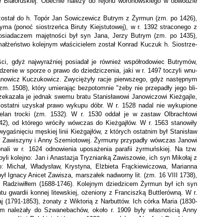
ce Białoruskiej. Obecnie należy do rejonu woronowskiego w obwodzie
 został do h. Topór Jan Sowiczewicz Butrym z Żyrmun (zm. po 1426),
ma (ponoć siostrzeńca Biruty Kiejstutowej), w r. 1392 straco­nego z
posiadaczem majętności był syn Jana, Jerzy Butrym (zm. po 1435),
małżeństwo kolejnym właścicielem został Konrad Kuczuk h. Siostrze­
ości, gdyż najwyraźniej posiadał je również współrodowiec Butrymów,
dzenie w sporze o prawo do dziedziczenia, jaki w r. 1497 toczyli wnu­
anowicz Kuczukowicz. Zwyciężyły racje pierwszego, gdyż następnym
zm. 1508), który umierając bezpotomnie "żeby nie przepadły jego bli­
rzekazała je jednak swemu bratu Stanisławowi Janowiczowi Kieżgajle,
 ostatni uzyskał prawo wykupu dóbr. W r. 1528 nadal nie wykupione
e­lan trocki (zm. 1532). W r. 1530 oddał je w zastaw Olbrachtowi
42), od którego wróciły wówczas do Kieżgajłów. W r. 1563 stanowiły
y­gaśnięciu męskiej linii Kieżgajłów, z których ostatnim był Stanisław
ba­ry Zawiszyny i Anny Szemiotowej. Żyrmuny przypadły wówczas Janowi
ali w r. 1624 od­nowienia uposażenia parafii żyrmuńskiej. Na tzw.
i kolejno: Jan i Anasta­zja Tryznianką Zawiszowie, ich syn Mikołaj z
o: Michał, Władysław, Krystyna, Elżbieta Frąckiewiczowa, Marianna
 Ignacy Anicet Zawisza, marszałek nadwor­ny lit. (zm. 16 VIII 1738),
 Radziwiłłem (1688-1746). Kolejnym dziedzicem Żyrmun był ich syn
tu gwardii konnej litewskiej, ożeniony z Franciszką Buttlerówną. W r.
 (1791-1853), żonaty z Wiktorią z Narbuttów. Ich córka Maria (1830-
ym należały do Szwanebachów, około r. 1909 były własnością Anny