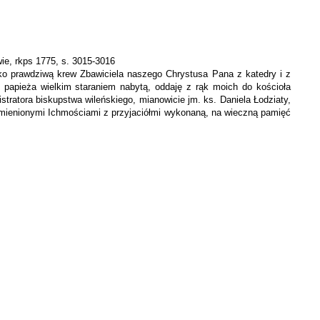
ie, rkps 1775, s. 3015-3016
ko prawdziwą krew Zbawiciela naszego Chrystusa Pana z katedry i z
papieża wielkim staraniem nabytą, oddaję z rąk moich do ko­ścioła
ratora biskupstwa wileńskiego, mianowicie jm. ks. Daniela Łodziaty,
 pomienionymi Ichmościami z przyjaciółmi wykonaną, na wieczną pamięć