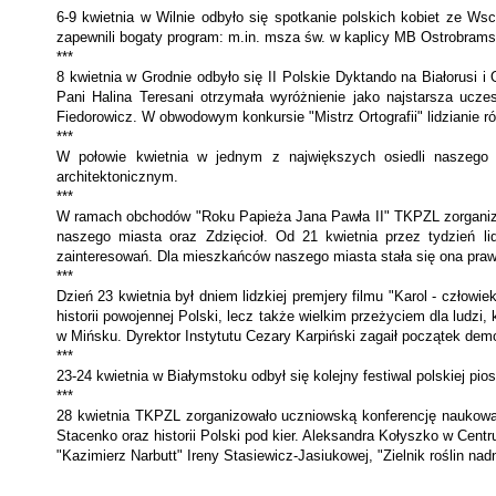
6-9 kwietnia w Wilnie odbyło się spotkanie polskich kobiet ze Wsc
zapewnili bogaty program: m.in. msza św. w kaplicy MB Ostrobramsk
***
8 kwietnia w Grodnie odbyło się II Polskie Dyktando na Białorusi i
Pani Halina Teresani otrzymała wyróżnienie jako najstarsza ucz
Fiedorowicz. W obwodowym konkursie "Mistrz Ortografii" lidzianie r
***
W połowie kwietnia w jednym z największych osiedli naszego 
architektonicznym.
***
W ramach obchodów "Roku Papieża Jana Pawła II" TKPZL zorganizowa
naszego miasta oraz Zdzięcioł. Od 21 kwietnia przez tydzień li
zainteresowań. Dla mieszkańców naszego miasta stała się ona pra
***
Dzień 23 kwietnia był dniem lidzkiej premjery filmu "Karol - człowi
historii powojennej Polski, lecz także wielkim przeżyciem dla ludz
w Mińsku. Dyrektor Instytutu Cezary Karpiński zagaił początek demo
***
23-24 kwietnia w Białymstoku odbył się kolejny festiwal polskiej pi
***
28 kwietnia TKPZL zorganizowało uczniowską konferencję naukową pt
Stacenko oraz historii Polski pod kier. Aleksandra Kołyszko w Cen
"Kazimierz Narbutt" Ireny Stasiewicz-Jasiukowej, "Zielnik roślin n