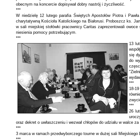
obecnym na koncercie dopisywał dobry nastrój i życzliwość.
***
W niedzielę 12 lutego parafia Świętych Apostołów Piotra i Pawła 
charytatywną Kościoła Kato­lickiego na Białorusi. Pro­boszcz ks. J
w sali miej­skiej stołówki pracownicy Caritas zaprezentowali owoce
niesie­nia pomocy potrzebującym.
***
13 lu
współ
się d
do wy
częsc
"Ziel
wydaw
***
18-19
równi
zwyci
***
26 lu
urocz
oraz dekret o uwłaszczeniu i wezwał chłopów do udziału w walce za 
***
3 marca w ramach przedwyborczego tourne w dużej sali Miejskiego Do
***