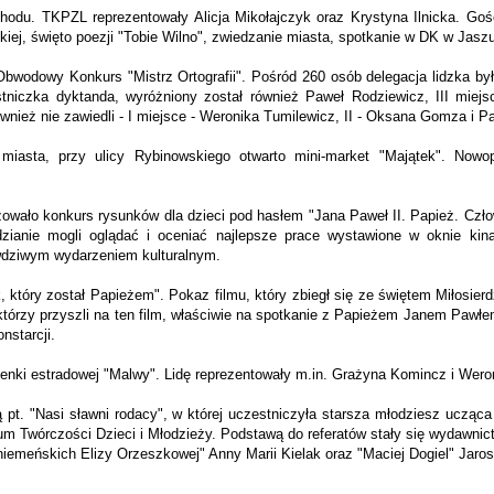
hodu. TKPZL reprezentowały Alicja Mikołajczyk oraz Krystyna Ilnicka. Goście
iej, święto poezji "Tobie Wilno", zwiedzanie miasta, spotkanie w DK w Jas
 Obwodowy Konkurs "Mistrz Ortografii". Pośród 260 osób delegacja lidzka był
estniczka dyktanda, wyróżniony został również Paweł Rodziewicz, III mie
ównież nie zawiedli - I miejsce - Weronika Tumilewicz, II - Oksana Gomza i P
miasta, przy ulicy Rybinowskiego otwarto mini-market "Majątek". Nowo
ło konkurs rysunków dla dzieci pod hasłem "Jana Paweł II. Papież. Człowie
dzianie mogli oglądać i oceniać najlepsze prace wystawione w oknie kin
wdziwym wydarzeniem kulturalnym.
ek, który został Papieżem". Pokaz filmu, który zbiegł się ze świętem Miłosie
i, którzy przyszli na ten film, właściwie na spotkanie z Papieżem Janem Pawł
nstarcji.
osenki estradowej "Malwy". Lidę reprezentowały m.in. Grażyna Komincz i Wero
. "Nasi sławni rodacy", w której uczestniczyła starsza młodziesz ucząca się
trum Twórczości Dzieci i Młodzieży. Podstawą do referatów stały się wydawn
adniemeńskich Elizy Orzeszkowej" Anny Marii Kielak oraz "Maciej Dogiel" Jar