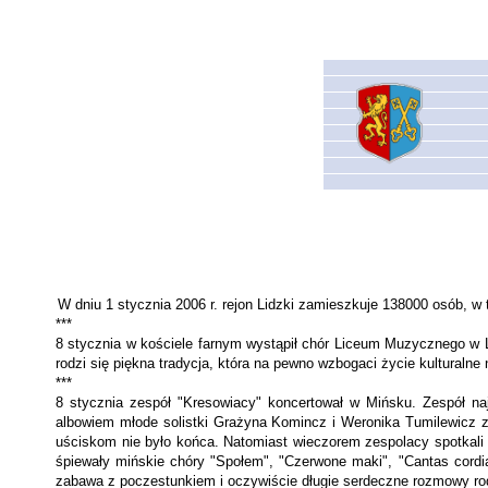
W dniu 1 stycznia 2006 r. rejon Lidzki zamieszkuje 138000 osób, w
***
8 stycznia w kościele farnym wystąpił chór Liceum Muzycznego w Li
rodzi się piękna tradycja, która na pewno wzbogaci życie kulturalne
***
8 stycznia zespół "Kresowiacy" koncertował w Mińsku. Zespół na
albowiem młode solistki Grażyna Komincz i Weronika Tumilewicz z
uściskom nie było końca. Natomiast wieczorem zespolacy spotkali
śpiewały mińskie chóry "Społem", "Czerwone maki", "Cantas cord
zabawa z poczestunkiem i oczywiście długie serdeczne rozmowy rod