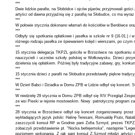
***
Dwie lidzkie parafie, na Słobódce i ojców pijarów, przyjmowali gośc
artyści od dawna przyjaźnią się z parafią na Słobudce, co ma wyra
***
W połowie stycznia dokonano włamań do kościołów w Berdówce oraz 
***
Odbyły się spotkania opłatkowe i jasełka w szkole nr 9 (16.01.) i
różnego rodzaju jasełka ze śpiewaniem kolęd i wierszami, po czym m
***
15 stycznia delegacja TKPZL gościła w Brzozówce na spotkaniu 
nauczycieli i uczniów szkoły polskiej w Wołkowysku. Dzieci przyw
dzielenia się opłatkiem. Później były tradycyjne zabawy, gry, konkur
***
15 stycznia dzieci z parafii na Słobudce przedstawiły piękne trady
***
W Dzień Babci i Dziadka w Domu ZPB w Lidzie odbył się koncert. Swo
***
W niedzielę 29 stycznia w Domu ZPB odbył się XIV Przegląd Zespołów
ze wsi Pie­ski w rejonie mostowskim. Nowy patriotycz­ny program za
***
28 stycznia w Brzozówce odbył się koncert zorganizowany przez u
wykładających język polski: Halinę Teresani, Romualdę Piuto, Nata
zaszczycili konsul RP w Grodnie pani Zofia Szmyd, prezes TKPZ
zobaczyli przedstawienie pt. "Nocka betlejemska", następnie "Lege
poziomem wykonania. Z rąk pani konsul Z.Szmyd młodzi artyści o