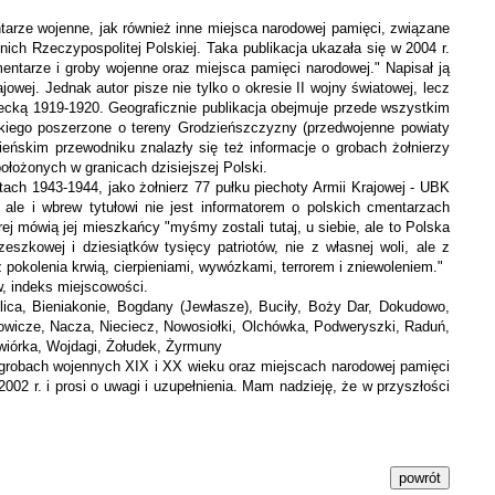
tarze wojenne, jak również inne miejsca narodowej pamięci,
związane
h Rzeczypospolitej Polskiej. Taka publikacja ukazała się w 2004 r.
tarze i groby wojenne oraz miejsca pamięci narodowej." Napisał ją
owej. Jednak autor pisze nie tylko o okresie II wojny światowej, lecz
cką 1919-1920. Geograficznie publikacja obejmuje przede wszystkim
zkiego poszerzone o tereny Grodzieńszczyzny (przedwojenne powiaty
eńskim przewodniku znalazły się też informacje o grobach żołnierzy
ołożonych w granicach dzisiejszej Polski.
ach 1943-1944, jako żołnierz 77 pułku piechoty Armii Krajowej - UBK
, ale i wbrew tytułowi nie jest informatorem o polskich cmentarzach
ej mówią jej mieszkańcy "myśmy zostali tutaj, u siebie, ale to Polska
zkowej i dziesiątków tysięcy patriotów, nie z własnej woli, ale z
 pokolenia krwią, cierpieniami, wywózkami, terrorem i zniewoleniem."
w, indeks miejscowości.
ica, Bieniakonie, Bogdany (Jewłasze), Buciły, Boży Dar, Dokudowo,
owicze, Nacza, Nieciecz, Nowosiołki, Olchówka, Podweryszki, Raduń,
awiórka, Wojdagi, Żołudek, Żyrmuny
ch grobach wojennych XIX i XX wieku oraz miejscach narodowej pamięci
002 r. i prosi o uwagi i uzupełnienia. Mam nadzieję, że w przyszłości