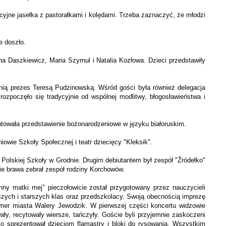
dycyjne jasełka z pastorałkami i kolędami. Trzeba zaznaczyć, że młodzi
e doszło.
yna Daszkiewicz, Maria Szymul i Natalia Kozłowa. Dzieci przedstawiły
ią prezes Teresą Pudzinowską. Wśród gości była również delegacja
rozpoczęło się tradycyjnie od wspólnej modlitwy, błogosławieństwa i
entowała przedstawienie bożonarodzeniowe w języku białoruskim.
owie Szkoły Społecznej i teatr dziecięcy "Kleksik".
olskiej Szkoły w Grodnie. Drugim ­debiutantem był ze­spół "Źródełko"
ie bra­wa zebrał zespół rodziny Korchowów.
ny matki mej" pieczołowicie został przygotowany przez nauczycieli
dszych i starszych klas oraz przedszkolacy. Swoją obecnością imprezę
mer miasta Walery Jewodzik. W pierwszej części koncertu widzowie
ły, recytowały wiersze, tańczyły. Goście byli przyjemnie zaskoczeni
 sprezentował dzieciom flamastry i bloki do rysowania. Wszystkim