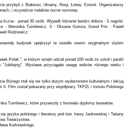
 przybyli z Białorusi, Ukrainy, Rosji, Łotwy, Estonii. Organizatorzy
zunach, i oczywiście rodaków nocne rozmowy.
a liczna - ponad 30 osób. Wypadli lidzianie bardzo dobrze - 5 nagród.
jsce - Weronika Tumilewicz, II - Oksana Gomza, Grand Prix - Paweł
aweł Rodziewicz.
powstały budynek upiększył te osiedle swoim oryginalnym stylem
k.Polak.", w którym wzięło udział ponad 100 osób ze szkół i parafii
a "Jubilejnyj". Wystawa przyciągała uwagę widzów różnego wieku i
rdzia Bożego stał się nie tylko dużym wydarzeniem kulturalnym i lekcją
em II. Film został pokazany przy współpracy TKPZL i Instutu Polskiego
nika Tumilewicz, które przywiozły z festiwalu dyplomy laureatów.
 języka polskiego i literatury pod kier. Inesy Jankowskiej i Tatiany
ictwa Towarzystwa:
osława Kurkowskiego.