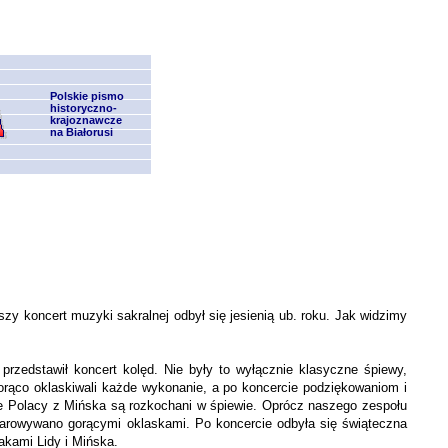
Polskie pismo
historyczno-
krajoznawcze
na Białorusi
zy koncert muzyki sakralnej odbył się jesienią ub. roku. Jak widzimy
rzedstawił koncert kolęd. Nie były to wyłącznie klasyczne śpiewy,
orąco oklaskiwali każde wykonanie, a po koncercie podziękowaniom i
że Polacy z Mińska są rozkochani w śpiewie. Oprócz naszego zespołu
darowywano gorącymi oklaskami. Po koncercie odbyła się świąteczna
akami Lidy i Mińska.