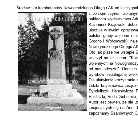
Środowisko kombatantów Nowogródzkiego Okręgu AK od lat sygnalizo
z polskim czynem zbrojnym
nakładem wydawnictwa Adam
Kazimierz Krajewski, dobrze
ukazuje w swoim opracowan
polskie groby wojenne i m
Grodno i Wołkowysk), na­l
Nowogródzkiego Okręgu AK l
Oto jak pisze we wstępie S
walczył na tej ziemi: "Ksi
wojennych na Nowogródczyźn
od nas odeszła". Odeszła 
wyroków nieubłaganej wielk
Dla ułatwienia korzystania
Lidzki krajoznawca znajdz
Dyndyliszki, Hancewicze, 
Rakliszki, Ruda, Sobotniki
Autor jest pewien, że nie 
znajdujących się na Ziemi 
zapoznamy Szanownych Czyt