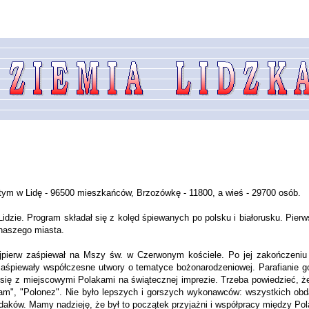
 tym w Lidę - 96500 mieszkańców, Brzozówkę - 11800, a wieś - 29700 osób.
dzie. Program składał się z kolęd śpiewanych po polsku i białorusku. Pierws
 naszego miasta.
jpierw zaśpiewał na Mszy św. w Czerwonym kościele. Po jej zakończeniu p
aśpiewały współczesne utwory o tematyce bożonarodzeniowej. Parafianie g
 się z miejscowymi Polakami na świątecznej imprezie. Trzeba powiedzieć, 
iam", "Polonez". Nie było lepszych i gorszych wykonawców: wszystkich ob
aków. Mamy nadzieję, że był to początek przyjażni i współpracy między Pol