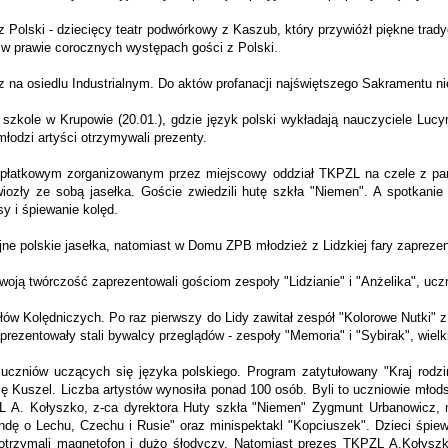
i z Polski - dziecięcy teatr podwórkowy z Kaszub, który przywióżł piękne tra
z w prawie corocznych występach gości z Polski.
na osiedlu Industrialnym. Do aktów profanacji najświętszego Sakramentu ni
 w szkole w Krupowie (20.01.), gdzie język polski wykładają nauczyciele Luc
łodzi artyści otrzymywali prezenty.
opłatkowym zorganizowanym przez miejscowy oddział TKPZL na czele z pan
iozły ze sobą jasełka. Goście zwiedzili hutę szkła "Niemen". A spotkanie 
sy i śpiewanie kolęd.
cyjne polskie jasełka, natomiast w Domu ZPB młodzież z Lidzkiej fary zaprez
ją twórczość zaprezento­wali gościom zespoły "Lidzianie" i "Anżelika", uczni
 Kolędniczych. Po raz pierwszy do Lidy zawitał zespół "Ko­lorowe Nutki" z P
prezentowały stali bywalcy przeglądów - zespoły "Memoria" i "Sybirak", wielk
czniów uczących się języka polskiego. Program zatytułowany "Kraj rodzin
lię Kuszel. Liczba artystów wynosiła ponad 100 osób. Byli to uczniowie mło
L A. Kołyszko, z-ca dyrektora Huty szkła "Niemen" Zygmunt Urbanowicz, 
ndę o Lechu, Czechu i Rusie" oraz minispektakl "Kopciuszek". Dzieci śpiewa
trzymali magnetofon i dużo śłodyczy. Natomiast prezes TKPZL A.Kołyszko