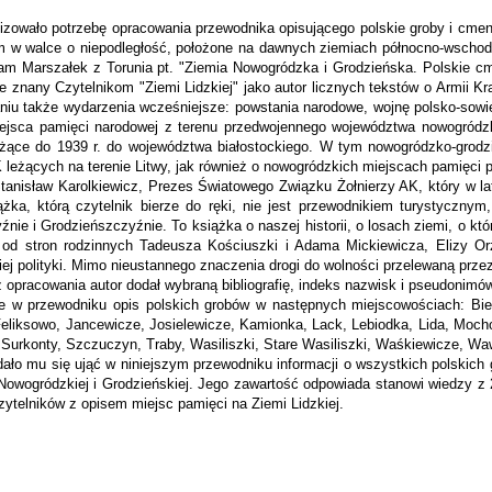
­wało potrzebę opracowania przewodnika opisującego polskie groby i cmen­
 w walce o niepodległość, położone na dawnych ziemiach północno-wschodnic
 Marszałek z Torunia pt. "Ziemia Nowogródzka i Grodzieńska. Polskie cmen
 znany Czytelnikom "Ziemi Lidzkiej" jako autor licznych tekstów o Armii Kraj
iu także wydarzenia wcześniejsze: powstania narodowe, wojnę polsko-sowie
iejsca pamięci narodowej z tere­nu przedwojennego województwa nowogród
eżące do 1939 r. do województwa białostockiego. W tym nowogródzko-grodzi
eżących na terenie Litwy, jak również o nowogródz­kich miejscach pamięci p
tanisław Karolkiewicz, Prezes Światowego Związku Żołnierzy AK, który w lat
ążka, którą czytelnik bierze do ręki, nie jest przewodnikiem turystycz­nym
ie i Grodzieńszczyźnie. To książka o naszej historii, o losach ziemi, o któr
od stron rodzinnych Tadeusza Kościuszki i Adama Mickiewicza, Elizy Orzes
iej polityki. Mimo nieustannego znaczenia drogi do wolności przelewaną przez
 z opracowania autor dodał wybraną bibliografię, indeks nazwisk i pseudonimó
ie w przewodniku opis polskich grobów w następnych miejscowościach: Biel
Feliksowo, Jancewicze, Josielewicze, Kamionka, Lack, Lebiodka, Lida, Moch
, Surkonty, Szczuczyn, Traby, Wasiliszki, Stare Wasiliszki, Waśkiewicze, W
udało mu się ująć w niniejszym przewodniku informacji o wszyst­kich polski
Nowogródzkiej i Grodzieńskiej. Jego zawar­tość odpowiada stanowi wiedzy z 2
elników z opisem miejsc pamięci na Ziemi Lidzkiej.