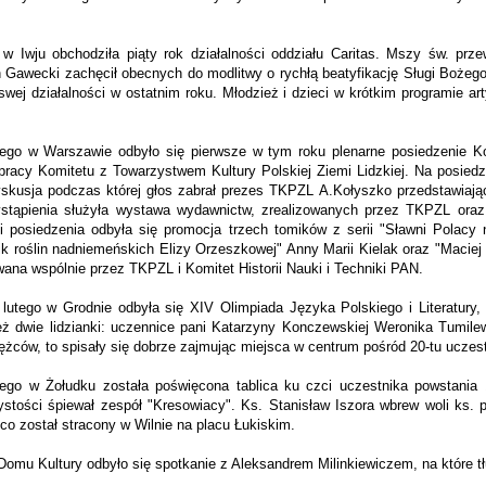
w Iwju obchodzi­ła piąty rok działalności oddziału Caritas. Mszy św. prz
an Gawecki zachęcił obecnych do modlitwy o rychłą beatyfikację Sługi Bo­żeg
 swej działalności w ostatnim roku. Młodzież i dzieci w krótkim progra­mie 
tego w Warszawie odbyło się pierwsze w tym roku plenarne posiedzenie Kom
pracy Komitetu z Towarzystwem Kultury Polskiej Ziemi Lidzkiej. Na posiedz
yskusja podczas której głos zabrał prezes TKPZL A.Kołyszko przedstawiając
stąpienia służyła wystawa wydawnictw, zrealizowanych przez TKPZL oraz fo
i posiedzenia odbyła się promocja trzech tomików z serii "Sławni Polacy n
nik roślin nadniemeńskich Elizy Orzeszkowej" Anny Marii Kielak oraz "Maciej
ana wspólnie przez TKPZL i Komitet Historii Nauki i Techniki PAN.
 lutego w Grodnie odbyła się XIV Olimpiada Języka Polskiego i Literatury,
eż dwie lidzianki: uczennice pani Katarzyny Konczewskiej Weronika Tumile
ężców, to spisały się dobrze zajmując miejsca w centrum pośród 20-tu uczes
tego w Żołudku została poświęcona tablica ku czci uczestnika powstania 
ystości śpiewał zespół "Kresowiacy". Ks. Stanisław Iszora wbrew woli ks.
co został stracony w Wilnie na placu Łukiskim.
mu Kultury odbyło się spotkanie z Aleksandrem Milinkiewiczem, na które tłu