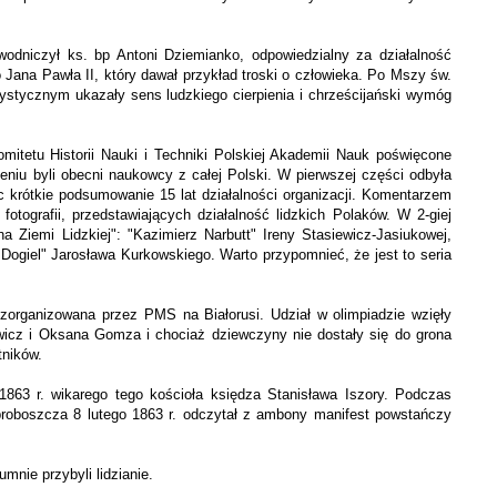
ewodniczył ks. bp Antoni Dziemianko, odpowiedzialny za działalność
o Jana Pawła II, który dawał przykład troski o człowieka. Po Mszy św.
artystycznym ukazały sens ludzkiego cierpienia i chrześcijański wymóg
itetu Historii Nauki i Techniki Polskiej Akademii Nauk poświęcone
eniu byli obecni naukowcy z całej Polski. W pierwszej części odbyła
 krótkie podsumowanie 15 lat działalności organizacji. Komentarzem
tografii, przedstawiających działalność lidzkich Polaków. W 2-giej
a Ziemi Lidzkiej": "Kazimierz Narbutt" Ireny Stasiewicz-Jasiukowej,
 Dogiel" Jarosława Kurkowskiego. Warto przypomnieć, że jest to seria
 zorganizowana przez PMS na Białorusi. Udział w olimpiadzie wzięły
wicz i Oksana Gomza i chociaż dziewczyny nie dostały się do grona
tników.
1863 r. wikarego tego kościoła księdza Stanisława Iszory. Podczas
 proboszcza 8 lutego 1863 r. odczytał z ambony manifest powstańczy
mnie przybyli lidzianie.