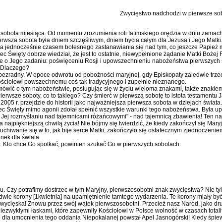
Zwycięstwo nadchodzi w pierwsze so
 sobota miesiąca. Od momentu zrozumienia roli fatimskiego orędzia w dniu za­machu
erwsza sobota była dniem szczęśliwym, dniem bycia ca­łym dla Jezusa i Jego Matki
a jedno­cześnie czasem bolesnego zastana­wiania się nad tym, co jeszcze Papież
c Święty dobrze wiedział, że jest to ostatnie, niewy­pełnione żądanie Matki Bożej 
e o Jego zada­niu: poświęceniu Rosji i upowszechnieniu nabożeństwa pierwszych so
. Dlaczego?
bezradny. W epoce odwrotu od pobożności ma­ryjnej, gdy Episkopaty zaledwie trzech 
­ściołowi powszechnemu coś tak tra­dycyjnego i zupełnie nieznanego.
ł mó­wić o tym nabożeństwie, posługując się w życiu wieloma znakami, także znakiem
Pierwsze soboty, co to takiego? Czy śmierć w pierwszą sobotę to istota testamentu 
005 r. przejdzie do historii jako najważniej­sza pierwsza sobota w dziejach świa­ta
ciec Święty mimo agonii zdołał spełnić wszystkie warunki tego nabożeństwa. Była u
w Jej rozmyślaniu nad tajemnicami różańcowymi" - nad tajemnicą zbawienia! Ten na
ajpiękniejszą chwilą życia! Nie bójmy się twierdzić, że kiedy zakończył się Mary
chiwa­nie się w to, jak bije serce Matki, za­kończyło się ostatecznym zjednocze­niem
unek dla świata.
sko. Kto chce Go spotkać, powinien szukać Go w pierwszych sobotach.
lu. Czy potrafimy dostrzec w tym Maryjny, pierwszosobotni znak zwy­cięstwa? Nie 
dwie koro­ny [1kwietnia] na upamiętnienie tamtego wyda­rzenia. Te korony miały być
t zwycięska! Znowu przez swój wątek pierwszosobotni. Przecież nasz Naród, jako drug
ezwykłymi łaskami, które zapewniły Kościołowi w Polsce wolność w czasach totali­
to dla umocnienia tego od­dania Niepokalanej powstał Apel Ja­snogórski! Kiedy śpi