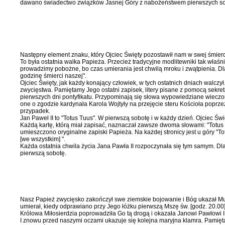
dawano świadectwo związków Jasnej Góry z nabożeń­stwem pierwszych sob
Następny element znaku, który Oj­ciec Święty pozostawił nam w swej śmie
To była ostatnia walka Papieża. Przecież tradycyjne modlitewniki tak właśnie
prowadzimy pobożne, bo czas umierania jest chwilą mroku i zwąt­pienia. Dla
godzinę śmierci naszej".
Ojciec Święty, jak każdy konający człowiek, w tych ostatnich dniach walczył
zwycięstwa. Pamiętamy Jego ostatni zapisek, litery pisane z pomo­cą sekreta
pierwszych dni pontyfi­katu. Przypominają się słowa wypo­wiedziane wieczo
one o zgodzie kar­dynała Karola Wojtyły na przejęcie steru Kościoła poprze
przypadek.
Jan Paweł II to "Totus Tuus". W pierwszą sobotę i w każdy dzień. Ojciec Świ
Każdą kartę, którą miał zapisać, nazna­czał zawsze dwoma słowami: "Totus T
umieszczono oryginalne zapiski Papieża. Na każdej stronicy jest u góry "Tot
[we wszystkim]
".
Każda ostatnia chwila życia Jana Pawła II rozpoczynała się tym samym. Dla
pierwszą sobotę.
Nasz Papież zwycięsko zakończył swe ziemskie bojowanie i Bóg ukazał Mu swe 
umierał, kiedy odprawiano przy Jego łóżku pierwszą Mszę św. [godz. 20.00]
Królowa Miłosierdzia poprowadziła Go tą drogą i okazała Janowi Pawłowi 
I znowu przed naszymi oczami ukazuje się kolejna maryjna klamra. Pamiętam