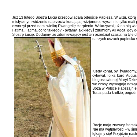
Już 13 lutego Siostra Łucja przepo­wiadała odejście Papieża. W wizji, któr
mistycznym wi­dzeniu naprzeciw konającej wizjo­nerce wyszli nie tylko mali p
otworzył przed nami wielką Ewangelię cierpienia. Wskazywał już na nią wiel
Fatima, Fatima, co to takiego? - pytamy jak kiedyś zdumiony Ali Agca, gdy
Siostrę Łucję. Dodajmy, że zdumiewający jest ten przedział czasu: na tyle dł
naszych uszach pa­pieska 
Kiedy konał, był świadomy
cytował. To ks. kard. Augus
bło­gosławionej Maryi Dzie
we czasy, wymagają nowych
Boża w Polsce słabszą nie 
Teraz pada krótkie, pogodn
Rację mają znawcy fatimski
Nie ma wątpliwości - w śm
lękajmy się! Przyjdzie nas