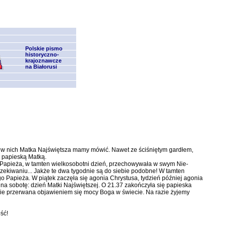
Polskie pismo
historyczno-
krajoznawcze
na Białorusi
rywa w nich Matka Najświętsza mamy mówić. Nawet ze ściśniętym gar­dłem,
, papieską Matką.
cią Papieża, w tamten wielkosobotni dzień, przechowywała w swym Nie­
kiwaniu... Jakże te dwa tygo­dnie są do siebie podobne! W tam­ten
o Papieża. W piątek zaczęła się agonia Chrystusa, tydzień później agonia
na sobotę: dzień Matki Najświętszej. O 21.37 zakończyła się pa­pieska
nie przerwana objawieniem się mocy Boga w świecie. Na razie żyjemy
ść!