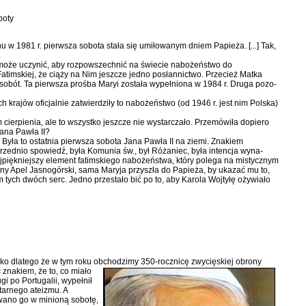
boty
 w 1981 r. pierwsza sobota stała się umiłowanym dniem Papieża. [...] Tak,
.
 może uczynić, aby rozpowszechnić na świecie nabożeństwo do
Fatim­skiej, że ciąży na Nim jeszcze jedno posłannictwo. Przecież Matka
­bót. Ta pierwsza prośba Maryi zosta­ła wypełniona w 1984 r. Druga pozo­
krajów oficjalnie zatwierdziły to nabożeństwo (od 1946 r. jest nim Polska)
 cierpienia, ale to wszystko jeszcze nie wystarczało. Przemówiła dopiero
Jana Pawła II?
. Była to ostatnia pierwsza sobota Jana Pawła II na ziemi. Znakiem
przednio spowiedź, była Komunia św., był Różaniec, była intencja wyna­
jpiękniejszy element fatimskiego nabożeństwa, który pole­ga na mistycznym
jny Apel Jasnogórski, sama Maryja przyszła do Papieża, by ukazać mu to,
 tych dwóch serc. Jedno przesta­ło bić po to, aby Karola Wojtyłę oży­wiało
tylko dlatego że w tym roku obchodzimy 350-rocznicę
zwy­cięskiej obrony
 znakiem, że to, co miało
i po Portugalii, wypełnił
tarnego ateizmu. A
ewano go w mi­nioną sobotę,