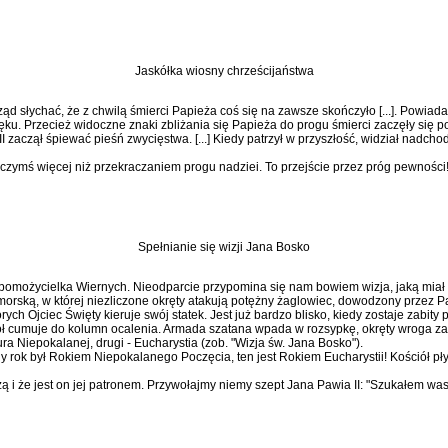
Jaskółka wiosny chrześcijaństwa
d słychać, że z chwilą śmierci Papieża coś się na zawsze skończyło [...]. Powiada s
ę­ku. Przecież widoczne znaki zbliżania się Papieża do progu śmierci zaczęły się p
 II zaczął śpiewać pieśń zwycięstwa. [...] Kiedy patrzył w przy­szłość, widział nadc
t czymś więcej niż przekracza­niem progu nadziei. To przejście przez próg pewności
Spełnianie się wizji Jana Bosko
omożycielka Wiernych. Nieod­parcie przypomina się nam bowiem wizja, jaką miał 
rską, w której niezliczone okręty atakują potężny żaglowiec, dowodzony przez Papi
h Ojciec Święty kieruje swój sta­tek. Jest już bardzo blisko, kiedy zo­staje zabity
ół cumuje do kolumn ocalenia. Armada szatana wpada w rozsypkę, okręty wroga za
a Niepokalanej, drugi - Eucharystia (zob. "Wizja św. Jana Bosko").
 rok był Rokiem Niepokala­nego Poczęcia, ten jest Rokiem Eu­charystii! Kościół płyn
 i że jest on jej patronem. Przywołajmy niemy szept Jana Pawia II: "Szukałem was. 