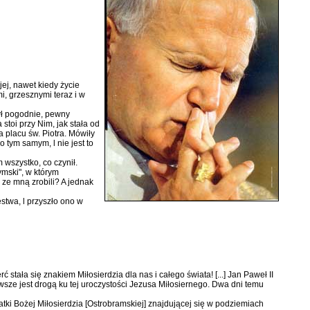
ej, nawet kiedy ży­cie
i, grzesznymi teraz i w
ył pogodnie, pew­ny
stoi przy Nim, jak stała od
 placu św. Piotra. Mówiły
 tym samym, l nie jest to
 wszystko, co czynił.
ymski", w którym
 ze mną zrobili? A jednak
twa, l przy­szło ono w
tała się znakiem Miłosier­dzia dla nas i całego świata! [...] Jan Paweł II
wsze jest drogą ku tej uroczystości Jezusa Miłosiernego. Dwa dni temu
i Bożej Miło­sierdzia [Ostrobramskiej] znajdującej się w podzie­miach