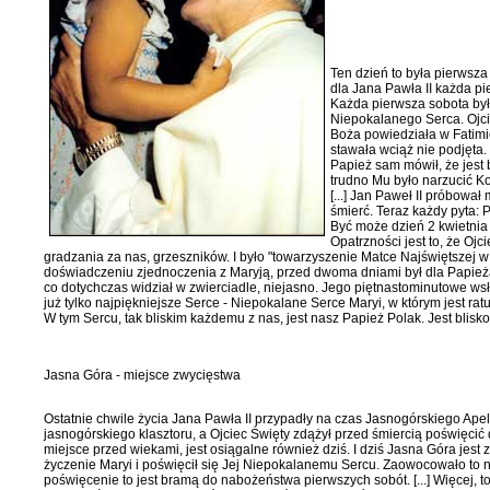
Ten dzień to była pierwsza
dla Jana Pawła II każda pi
Każda pierwsza sobota był
Niepokalanego Serca. Ojcie
Boża powiedziała w Fatimi
stawała wciąż nie podjęta
Papież sam mówił, że jest 
trudno Mu było narzucić Ko
[...] Jan Paweł II próbowa
śmierć. Teraz każdy pyta: 
Być może dzień 2 kwietnia 2
Opatrzności jest to, że Oj
gradzania za nas, grzeszników. I było "towarzyszenie Matce Najświętszej 
doświadczeniu zjednoczenia z Maryją, przed dwoma dniami był dla Papieża n
co dotych­czas widział w zwierciadle, niejasno. Jego piętnastominutowe wsłu
już tylko najpiękniejsze Serce - Niepokalane Serce Maryi, w którym jest rat
W tym Sercu, tak bliskim każdemu z nas, jest nasz Papież Polak. Jest bli­
Jasna Góra - miejsce zwycięstwa
Ostatnie chwile życia Jana Pawła II przypadły na czas Jasnogórskiego Ape
jasnogórskiego klasztoru, a Ojciec Święty zdążył przed śmiercią poświęcić 
miejsce przed wieka­mi, jest osiągalne również dziś. I dziś Jasna Góra jes
życzenie Maryi i poświęcił się Jej Niepokalanemu Sercu. Zaowocowało to ni
poświęcenie to jest bramą do nabożeństwa pierw­szych sobót. [...] Więcej, 