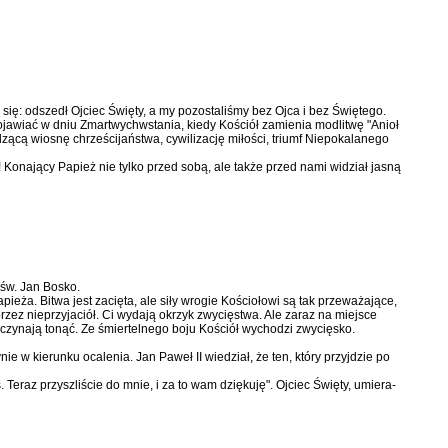
ię: od­szedł Ojciec Święty, a my pozostali­śmy bez Ojca i bez Świętego.
ojawiać w dniu Zmartwych­wstania, kiedy Kościół zamienia mo­dlitwę "Anioł
hodzącą wiosnę chrześcijaństwa, cywilizację miłości, triumf Niepokalanego
! Konający Pa­pież nie tylko przed sobą, ale także przed nami widział jasną
św. Jan Bosko.
eża. Bitwa jest zacięta, ale siły wrogie Kościoło­wi są tak przeważające,
 przez nieprzyjaciół. Ci wydają okrzyk zwycięstwa. Ale zaraz na miejsce
czynają tonąć. Ze śmiertelnego boju Kościół wychodzi zwycięsko.
ie w kierunku ocalenia. Jan Paweł II wiedział, że ten, który przyjdzie po
Teraz przyszliście do mnie, i za to wam dziękuję". Ojciec Święty, umiera­