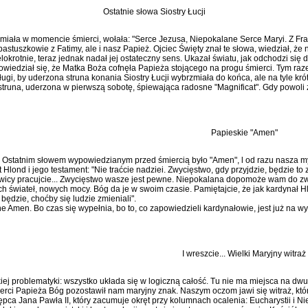
Ostatnie słowa Siostry Łucji
ą miała w momencie śmierci, wołała: "Serce Jezusa, Niepokalane Serce Maryi. Z Fran
astusz­kowie z Fatimy, ale i nasz Papież. Oj­ciec Święty znał te słowa, wiedział, że
okrotnie, teraz jednak nadał jej ostateczny sens. Ukazał światu, jak odchodzi się d
 dowiedział się, że Matka Boża cof­nęła Papieża stojącego na progu śmierci. Tym r
ugi, by uderzona struna ko­nania Siostry Łucji wybrzmiała do koń­ca, ale na tyle krót
struna, uderzona w pierwszą sobotę, śpiewająca radosne "Magnificat". Gdy powoli
Papieskie "Amen"
. Ostatnim słowem wypowiedzianym przed śmiercią było "Amen", l od razu nasza my
t Hlond i jego testament: "Nie traćcie nadziei. Zwy­cięstwo, gdy przyjdzie, będzie t
wicy pracuj­cie... Zwycięstwo wasze jest pewne. Niepokalana dopomoże wam do zwy­c
 świateł, nowych mocy. Bóg da je w swoim czasie. Pamiętajcie, że jak kardynał Hl
będzie, choćby się ludzie zmieniali".
e Amen. Bo czas się wypełnia, bo to, co zapowiedzieli kardynałowie, jest już na wy
I wreszcie... Wielki Maryjny witraż
ej proble­matyki: wszystko układa się w lo­giczną całość. Tu nie ma miejsca na dw
ierci Pa­pieża Bóg pozostawił nam maryjny znak. Naszym oczom jawi się witraż, kt
tępca Ja­na Pawła II, który zacumuje okręt przy kolumnach ocalenia: Eucharystii i 