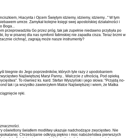
ciszkiem, Hiacyn­ta i Ojcem Świętym idziemy, idziemy, idziemy..." W tym
 niebawem umrze. Zamykał kolej­ne księgi swej apostolskiej działal­ności i
o Boga...
azem przeprowadziła Go przez próg, tak jak zupełnie niedawno przybyła po
ki, by w pisanej dla nas symfonii fatimskiej nie zapadła cisza. Teraz brzmi w
 zacznie cichnąć, zagrają może nasze instrumenty?
śl biegnie do Jego poprzedników, których tyle razy z upodobaniem
o zwy­cięstwo Najświętszej Maryi Panny... Walczcie z ufnością. Pod opieką
ięstwa". To również ks. kard. Stefan Wyszyński i jego słowa: "Przyjdą no­
ond tak i ja wszystko zawierzyłem Matce Najświętszej i wiem, że Matka
ciągnięcie ręki.
uznaczności.
óry oświetlony światłem modlitwy ukazuje nadchodzące zwycięstwo. Nie
Nie­pokalanej. Chrześcijanie odkryją pięk­no i moc nabożeństwa pierwszych