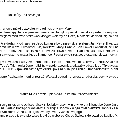
ót. Zdumie­wająca zbieżność...
Bój, który jest zwycięski
rci, znowu mówi o zwycięstwie odniesionym w Maryi.
 określają chrześcijańskie umieranie. To był bój ostatni, ostatnia próba. Boimy się j
tego w modlitwie "Zdro­waś Maryjo" wołamy do Bożej Rodzi­cielki: "Módl się za nam
. Ale dodajmy od razu, że Je­go konanie było niezwykłe, piękne. Jan Paweł II walcz
rza Dziwisza. O radości i Najświętszej Maryi Pannie. Jan Pa­weł II wiedział, że Ona 
rem, 18 październi­ka 1978 r., pierwsze słowa nowego Papieża, jakie rozbrzmiały na
z zawierzenie wszystkiego Panience Przenajświęt­szej. Jego ostatnie słowa mówią o
ęty powtarzał swe zawierze­nie nieustannie, przekuwał je na czyny, rozpoczynał nim
uus". Tak mówią Jego najbliżsi współ­pracownicy, tak zaświadcza jego "Try­ptyk rz
us Tuus". Za­pewnia też o tym kartka, jaką napisał po zabiegu tracheotomii: "Co oni
tego Papież nie mógł prze­grać. Walczył pogodnie, wręcz z ra­dością, pewny zwycięs
Matka Miłosierdzia - pierwsza i ostatnia Przewodniczka
miłosierne oblicze. Uczynił to, jak wierzymy, nie tylko dla Niego, bo Je­go śmierć s
 na Święto Boże­go Miłosierdzia. Maryjna sobota - w tym roku pierwsza sobota - za­
II Wielkiemu Jezusa, błogosła­wiony owoc żywota swojego.
y przecież: swe pierwsze kroki po wyborze Ojciec Święty skie­rował do kaplicy Matk