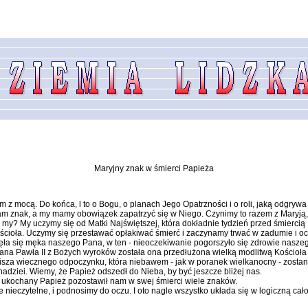
Maryjny znak w śmierci Papieża
w Nim z mocą. Do końca, l to o Bogu, o planach Jego Opatrzności i o roli, jaką odg
nam znak, a my mamy obowiązek zapa­trzyć się w Niego. Czynimy to razem z Maryją
 a my? My uczymy się od Matki Najświętszej, która dokładnie tydzień przed śmier­
cioła. Uczymy się przestawać opłakiwać śmierć i zaczynamy trwać w zadumie i ocze
ęła się męka naszego Pana, w ten - nieoczekiwanie pogorszyło się zdrowie naszeg
Jana Pawła II z Bożych wyroków została ona przedłużona wielką modlitwą Kościoła 
isza wiecznego odpoczynku, która nieba­wem - jak w poranek wielkanocny - zosta
na­dziei. Wiemy, że Papież odszedł do Nieba, by być jeszcze bliżej nas.
asz ukochany Papież pozo­stawił nam w swej śmierci wiele znaków.
e nie­czytelne, i podnosimy do oczu. I oto nagle wszystko układa się w logiczną cało