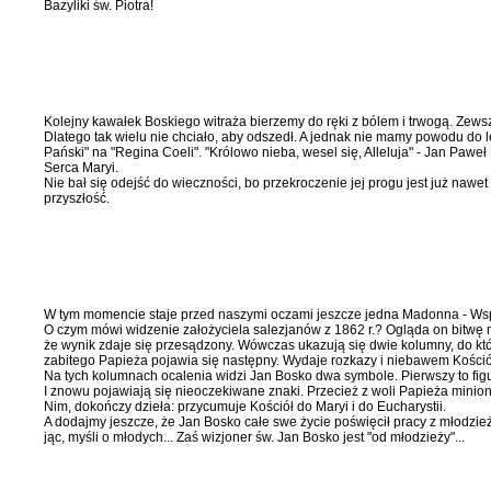
Bazyliki św. Piotra!
Kolejny kawałek Boskiego witraża bierzemy do ręki z bólem i trwogą. Zewszą
Dlate­go tak wielu nie chciało, aby odszedł. A jednak nie mamy powodu do l
Pański" na "Regina Coeli". "Królowo nieba, wesel się, Alle­luja" - Jan Paweł
Serca Maryi.
Nie bał się odejść do wieczności, bo przekroczenie jej progu jest już na­we
przyszłość.
W tym momencie staje przed naszy­mi oczami jeszcze jedna Madonna - Wsp
O czym mówi widzenie założycie­la salezjanów z 1862 r.? Ogląda on bitwę mo
że wynik zdaje się przesądzony. Wówczas ukazują się dwie kolumny, do któ­ryc
zabitego Papieża pojawia się następny. Wydaje rozkazy i nie­bawem Kości
Na tych kolumnach ocalenia widzi Jan Bosko dwa symbole. Pierwszy to figur
I znowu pojawiają się nieoczeki­wane znaki. Przecież z woli Papieża miniony
Nim, dokończy dzieła: przycumuje Kościół do Maryi i do Eucharystii.
A dodajmy jeszcze, że Jan Bosko całe swe życie poświęcił pracy z młodzieżą
jąc, myśli o młodych... Zaś wizjoner św. Jan Bosko jest "od młodzieży"...