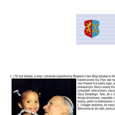
[...] To był święty, a więc człowiek wypełniony Bogiem! I ten Bóg działał 
nawet prze
z łzy. Pan dał 
Jan Paweł II w pełni żyje,
pokalanym Sercu wiarę Koś
czwartek, wieczorem, zacz
Ojca Świętego. Tyle, że u 
droga krzyżowa, zapadła c
wiarą, pełni oczekiwania i 
[...] Nagle widzi­my, że n
Bierzemy je do ręki, jeszcz