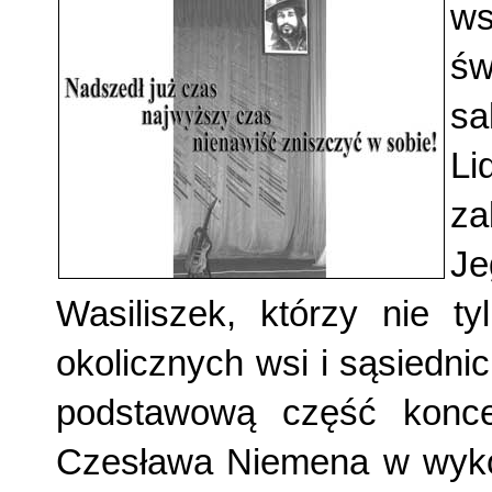
w
św
sa
Li
za
J
Wasiliszek, którzy nie t
okolicznych wsi i sąsiedni
podstawową część koncer
Czesława Niemena w wykon