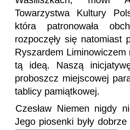
Wasiliszkach, mówi A
Towarzystwa Kultury Polsk
która patronowała obc
rozpoczęły się natomiast
Ryszardem Liminowiczem na
tą ideą. Naszą inicjatyw
proboszcz miejscowej para
tablicy pamiątkowej.
Czesław Niemen nigdy nie
Jego piosenki były dobrze