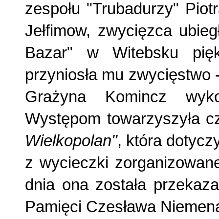
zespołu "Trubadurzy" Piot
Jełfimow, zwycięzca ubieg
Bazar" w Witebsku pięk
przyniosła mu zwycięstwo 
Grażyna Komincz wyk
Występom towarzyszyła 
Wielkopolan"
, która dotycz
z wycieczki zorganizowane
dnia ona została przekaza
Pamięci Czesława Niemena