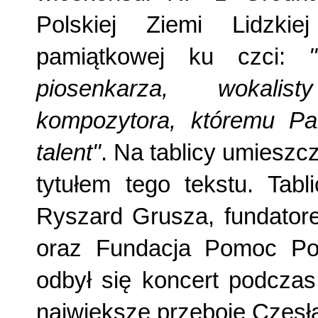
Polskiej Ziemi Lidzkiej
pamiątkowej ku czci:
piosenkarza, wokalist
kompozytora, któremu P
talent"
. Na tablicy umieszcz
tytułem tego tekstu. Tabl
Ryszard Grusza, fundator
oraz Fundacja Pomoc P
odbył się koncert podczas
największe przeboje Czesł