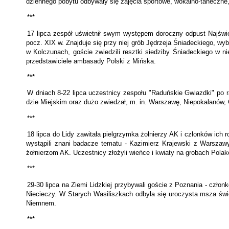
dziennego pobytu odbywały się zajęcia sportowe, wokalno-taneczne,
***
17 lipca zespół
uświetnił swym występem doroczny odpust Najświęt
pocz. XIX w. Znajduje się przy niej grób Jędrzeja Śniadeckiego, wy
w Kolczunach, goście zwiedzili resztki siedziby Śniadeckiego w n
przedstawiciele ambasady Polski z Mińska.
***
W dniach 8-22 lipca uczestnicy zespołu "Raduńskie Gwiazdki" po r
dzie Miejskim oraz dużo zwiedzał, m. in. Warszawę, Niepokalanów, G
***
18 lipca do Lidy zawitała pielgrzymka żołnierzy AK i członków ich
wystąpili znani badacze tematu - Kazimierz Krajewski z Warszaw
żołnierzom AK. Uczestnicy złożyli wieńce i kwiaty na grobach Pola
***
29-30 lipca na Ziemi Lidzkiej przybywali goście z Poznania - czło
Niecieczy. W Starych Wasiliszkach odbyła się uroczysta msza świ
Niemnem.
***