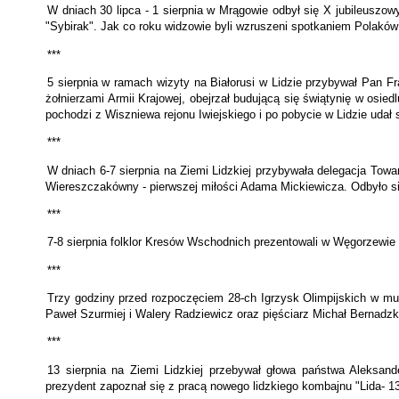
W dniach 30 lipca - 1 sierpnia w Mrągowie odbył się X jubileuszowy
"Sybirak". Jak co roku widzowie byli wzruszeni spotkaniem Polaków
***
5 sierpnia w ramach wizyty na Białorusi w Lidzie przybywał Pan 
żołnierzami Armii Krajowej, obejrzał budującą się świątynię w osi
pochodzi z Wiszniewa rejonu Iwiejskiego i po pobycie w Lidzie udał 
***
W dniach 6-7 sierpnia na Ziemi Lidzkiej przybywała delegacja Towar
Wiereszczakówny - pierwszej miłości Adama Mickiewicza. Odbyło si
***
7-8 sierpnia folklor Kresów Wschod­nich prezen­towali w Węgorzewie
***
Trzy godziny przed rozpoczęciem 28-ch Igrzysk Olimpijskich w muzeu
Paweł Szurmiej i Walery Radziewicz oraz pięściarz Michał Bernadzk
***
13 sierpnia na Ziemi Lidzkiej przebywał głowa państwa Aleksand
prezydent zapoznał się z pracą nowego lidzkiego kombajnu "Lida- 