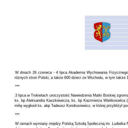
W dniach 26 czerwca - 4 lipca Akademia Wychowania Fizycznego w
różnych stron Polski, a także 600 dzieci ze Wschodu, w tym także 
***
3 lipca w Trokielach uroczystość Nawiedzenia Matki Boskiej zgrom
ks. bp Aleksandra Kaszkiewicza, ks. bp Ka­zimierza Wielikosielca 
milię wygłosił ks. abp Tadeusz Kondrusiewicz, w której przybliżył 
***
W ramach wymiany między Polską Szkołą Społeczną im. Ludwika Nar