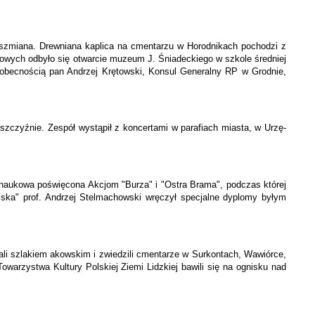
 Oszmiana. Drewniana kaplica na cmentarzu w Horodnikach pochodzi z
stowych odbyło się otwarcie muzeum J. Śniadeckiego w szkole średniej
 obecnością pan An­drzej Krętowski, Konsul Generalny RP w Grodnie,
szczyźnie. Zespół wystąpił z koncertami w parafiach miasta, w Urzę­
a naukowa poświęco­na Akcjom "Burza" i "Ostra Brama", podczas której
ska" prof. Andrzej Stelmachowski wręczył specjalne dyplomy byłym
hali szlakiem akowskim i zwiedzili cmentarze w Surkontach, Wawiórce,
arzystwa Kultury Polskiej Ziemi Lidzkiej bawili się na ognisku nad