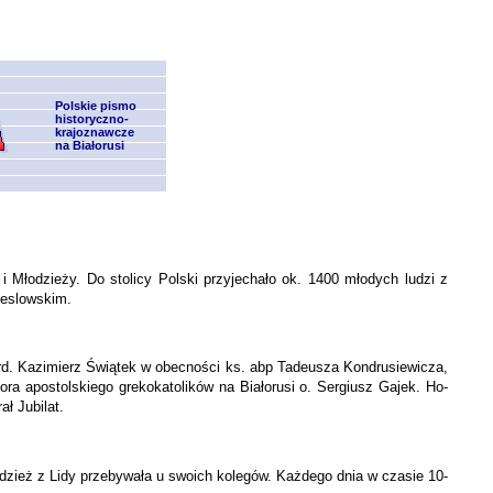
Polskie pismo
historyczno-
krajoznawcze
na Białorusi
Młodzieży. Do stolicy Polski przyjechało ok. 1400 młodych ludzi z
ieslowskim.
ard. Kazimierz Świątek w obecności ks. abp Tadeusza Kondrusiewicza,
ora apostolskiego grekokatolików na Białorusi o. Sergiusz Gajek. Ho­
ł Jubilat.
zież z Lidy przebywała u swoich kolegów. Każdego dnia w czasie 10-