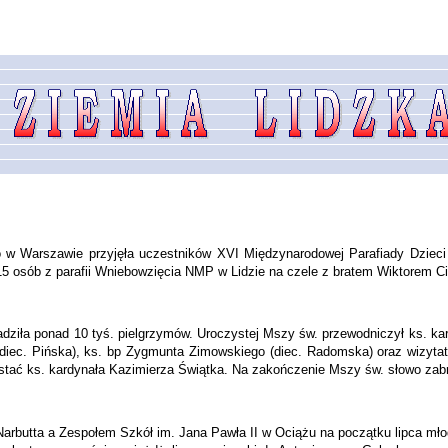
 Warszawie przyjęła uczestników XVI Międzynarodowej Parafiady Dzieci i 
15 osób z parafii Wniebowzięcia NMP w Lidzie na czele z bratem Wiktorem C
adziła ponad 10 tyś. pielgrzymów. Uroczystej Mszy św. przewodniczył ks. k
(diec. Piń­ska), ks. bp Zygmunta Zimowskiego (diec. Radomska) oraz wi­zytat
postać ks. kardynała Kazimierza Świątka. Na zakończenie Mszy św. słowo zabra
butta a Zespołem Szkół im. Jana Pawła II w Ociążu na początku lipca młod