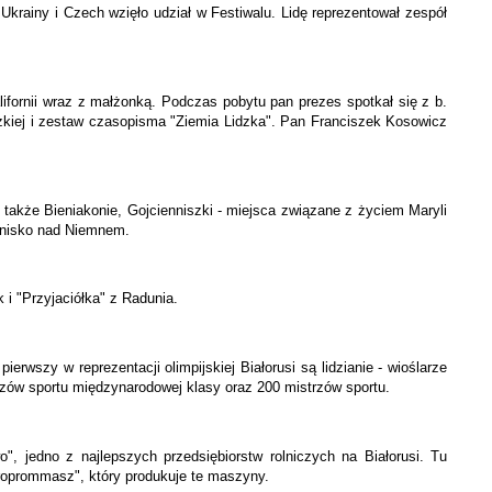
 Ukrainy i Czech wzięło udział w Festiwalu. Lidę reprezentował zespół
fornii wraz z małżonką. Podczas pobytu pan prezes spotkał się z b.
idzkiej i zestaw czasopisma "Ziemia Lidzka". Pan Franciszek Kosowicz
a także Bieniakonie, Gojcienniszki - miejsca związane z życiem Maryli
ognisko nad Niemnem.
 i "Przyjaciółka" z Radunia.
rwszy w reprezentacji olimpijskiej Białorusi są lidzianie - wioślarze
rzów sportu międzynarodowej klasy oraz 200 mistrzów sportu.
, jedno z najlepszych przedsiębiorstw rolniczych na Białorusi. Tu
groprommasz", który produkuje te maszyny.