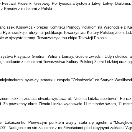
 Festiwal Piosenki Kresowej. Pół tysiąca artystów z Litwy, Łotwy, Białorusi,
 z Kresów z rodakami z Polski.
Franciszek Kosowicz - prezes Komitetu Pomocy Polakom na Wschodzie z Kali
edlu Rybinowskoje, otrzymał publikacje Towarzystwa Kultury Polskiej Ziemi L
się w ojczyste strony. Towarzyszyła mu ekipa Telewizji Polonia.
zystwa Przyjaciół Grodna i Wilna z Łomży. Goście zwiedzili Lidę i okolice, 
ę spotkanie z członkami Towarzystwa Kultury Polskiej Ziemi Lidzkiej oraz 
 niejednokrotni bywalcy jarmarku: zespoły "Odrodzenie" ze Starych Wasiliszek
m lidzkim została otwarta wystawa pt. "Ziemia Lidzka sportowa". Po raz pie
i. Za powojenny okres Ziemia Lidzka wychowała 11 mistrzów świata, 11 mist
er Łukaszenko. Pierwszym punktem wizyty stała się agrofirma "Możejkowo"
1300". Następnie on się zapoznał z możliwościami produkcyjnymi zakładu "A