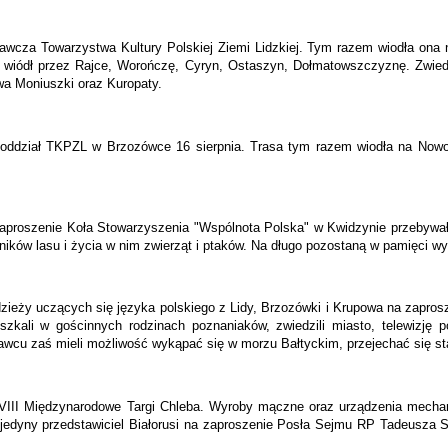
awcza Towarzystwa Kultury Polskiej Ziemi Lidzkiej. Tym razem wiodła ona n
wiódł przez Rajce, Worończę, Cyryn, Ostaszyn, Dołmatowszczyznę. Zwiedzi
wa Moniuszki oraz Kuropaty.
oddział TKPZL w Brzozówce 16 sierpnia. Trasa tym razem wiodła na Nowog
a zaproszenie Koła Stowarzyszenia "Wspólnota Polska" w Kwidzynie przebywa
ików lasu i życia w nim zwierząt i ptaków. Na długo pozostaną w pamięci w
dzieży uczących się języka polskiego z Lidy, Brzozówki i Krupowa na zaprosz
eszkali w gościnnych rodzinach poznaniaków, zwiedzili miasto, telewizję
sławcu zaś mieli możliwość wykąpać się w morzu Bałtyckim, przejechać się
VIII Międzynarodowe Targi Chleba. Wyroby mączne oraz urządzenia mechani
o jedyny przedstawiciel Białorusi na zaproszenie Posła Sejmu RP Tadeusza