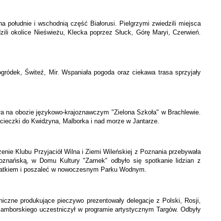
a południe i wschodnią część Białorusi. Pielgrzymi zwiedzili miejsca
li okolice Nieświeżu, Klecka poprzez Słuck, Górę Maryi, Czerwień.
ródek, Świteź, Mir. Wspaniała pogoda oraz ciekawa trasa sprzyjały
ła na obozie językowo-krajoznawczym "Zielona Szkoła" w Brachlewie.
ycieczki do Kwidzyna, Malborka i nad morze w Jantarze.
enie Klubu Przyjaciół Wilna i Ziemi Wileńskiej z Poznania przebywała
 poznańską, w Domu Kultury "Zamek" odbyło się spotkanie lidzian z
 statkiem i poszaleć w nowoczesnym Parku Wodnym.
czne produkujące pieczywo prezentowały delegacje z Polski, Rosji,
 Samborskiego uczestniczył w programie artystycznym Targów. Odbyły