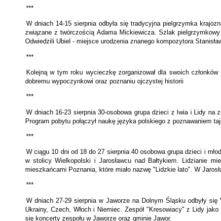
***
W dniach 14-15 sierpnia odbyła się tradycyjna pielgrzymka krajozn
związane z twórczością Adama Mickiewicza. Szlak pielgrzymkowy 
Odwiedzili Ubiel - miejsce urodzenia znanego kompozytora Stanisła
***
Kolejną w tym roku wycieczkę zorganizował dla swoich członków 
dobremu wypoczynkowi oraz poznaniu ojczystej historii
***
W dniach 16-23 sierpnia 30-osobowa grupa dzieci z Iwia i Lidy n
Program pobytu połączył naukę języka polskiego z poznawaniem tajn
***
W ciągu 10 dni od 18 do 27 sierpnia 40 osobowa grupa dzieci i mło
w stolicy Wielkopolski i Jarosławcu nad Bałtykiem. Lidzianie mi
mieszkańcami Poznania, które miało nazwę "Lidzkie lato". W Jaro
***
W dniach 27-29 sierpnia w Jaworze na Dolnym Śląsku odbyły się 
Ukrainy, Czech, Włoch i Niemiec. Zespół "Kresowiacy" z Lidy jak
się koncerty zespołu w Jaworze oraz gminie Jawor.