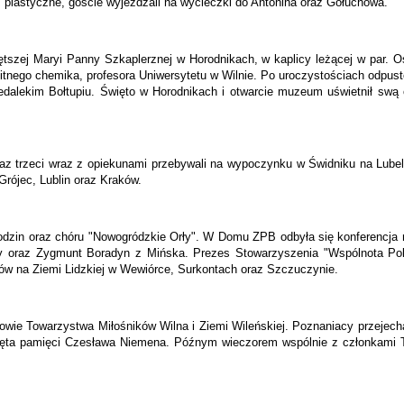
 plastyczne, goście wyjeżdżali na wycieczki do Antonina oraz Gołuchowa.
­szej Maryi Panny Szkaplerznej w Horodnikach, w ka­plicy leżącej w par.
­bitnego chemika, profesora Uniwer­sytetu w Wilnie. Po uroczystościach odpu
iedalekim Bołtupiu. Święto w Horodnikach i otwarcie muzeum uświetnił swą
az trzeci wraz z opiekunami przebywali na wypoczynku w Świdni­ku na Lubel
rójec, Lublin oraz Kra­ków.
 rodzin oraz chóru "Nowogródzkie Orły". W Domu ZPB odbyła się kon­ferencj
y oraz Zygmunt Boradyn z Mińska. Prezes Stowarzy­szenia "Wspólnota Pol
ków na Ziemi Lidzkiej w Wewiórce, Surkontach oraz Szczuczynie.
nkowie Towarzystwa Miłośników Wilna i Ziemi Wileńskiej. Poznaniacy przejec
ęta pamięci Czesława Niemena. Późnym wieczorem wspólnie z członkami Tow