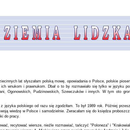
ziecinnych lat słyszałam polską mowę, opowiadania o Polsce, polskie piosen
iu ich wnukom i prawnukom. Dbał o to by rozmawiało się tylko w języku p
sani, Ogonowskich, Pudzinowskich, Szewczuków i innych. W tym oto gron
ia z języka polskiego od razu się zgodziłam. To był 1989 rok. Później p
swoją wiedzę w Polsce i samodzielnie. Zwracałam się do księdza proboszcz
ki do pracy.
iewać, recytować wiersze, nieźle rozmawiać, tańczyć "Poloneza" i "Krakowia