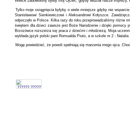
Wielce zadowolony byłby mój Ojciec, gdyby widział nasze imprezy, r
Tylko moje osiągnięcia byłyby o wiele mniejsze gdyby nie wsparcie 
Stanisławowi Sienkiewiczowi i Aleksandrowi Kołyszce. Zawdzięc
odpoczęło w Polsce. Kilka razy do roku przeprowadzaliśmy różne im
świętem dla dzieci zawsze jest Boże Narodzenie i dzięki pomocy p
Brzozówce rozszerza się praca z dziećmi i młodzieżą. Moja uczenni
wykłada język polski pani Romualda Piuto, a w szkole nr 2 - Natali
Mogę powiedzieć, że powoli spełniają się marzenia mego ojca. Choc