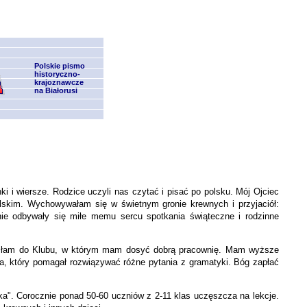
Polskie pismo
historyczno-
krajoznawcze
na Białorusi
ki i wiersze. Rodzice uczyli nas czytać i pisać po polsku. Mój Ojciec
olskim. Wychowywałam się w świetnym gronie krewnych i przyjaciół:
ie odbywały się miłe memu sercu spotkania świąteczne i rodzinne
rzeszłam do Klubu, w którym mam dosyć dobrą pracownię. Mam wyższe
a, który pomagał rozwiązywać różne pytania z gramatyki. Bóg zapłać
ka". Corocznie ponad 50-60 uczniów z 2-11 klas uczęszcza na lekcje.