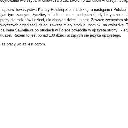
ecytowanie wierszy A. Mickiewicza przez swoich prawnuków Andrzeja i Julię,
najpierw Towarzystwa Kultury Polskiej Ziemi Lidzkiej, a następnie i Polski
zając tym zacnym, życzliwym ludziom mam podręczniki, dydaktyczne mater
prezy dla rodziców i dzieci, dla chorych dzieci i sierot. Zawsze zwracałam
owyższych organizacji dzieci zawsze miały słodkie upominki na gwiazdkę. T
ca Irena Sawieliewa po studiach w Polsce powróciła w ojczyste strony i kier
a Kuszel. Razem to jest ponad 130 dzieci uczących się języka ojczystego.
iaż pracy wciąż jest ogrom.