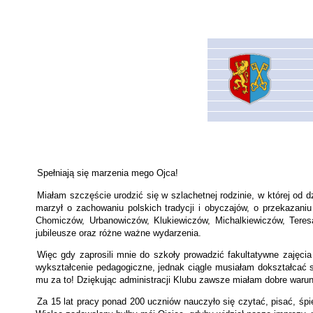
Spełniają się marzenia mego Ojca!
Miałam szczęście urodzić się w szlachetnej rodzinie, w której od d
marzył o zachowaniu polskich tradycji i obyczajów, o przekazan
Chomiczów, Urbanowiczów, Klukiewiczów, Michalkiewiczów, Tere
jubileusze oraz różne ważne wydarzenia.
Więc gdy zaprosili mnie do szkoły prowadzić fakultatywne zajęc
wykształcenie pedagogiczne, jednak ciągle musiałam dokształcać 
mu za to! Dziękując administracji Klubu zawsze miałam dobre warun
Za 15 lat pracy ponad 200 uczniów nauczyło się czytać, pisać, śp