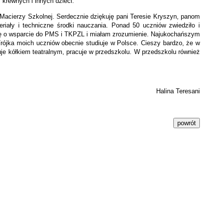
 krewnych i innych dzieci.
ej Macierzy Szkolnej. Serdecznie dziękuję pani Teresie Kryszyn, panom
iały i techniczne środki nauczania. Ponad 50 uczniów zwiedziło i
 się o wsparcie do PMS i TKPZL i miałam zrozumienie. Najukochańszym
rójka moich uczniów obecnie studiuje w Polsce. Cieszy bardzo, że w
uje kółkiem teatralnym, pracuje w przedszkolu. W przedszkolu również
Halina Teresani