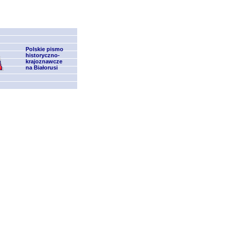
Polskie pismo
historyczno-
krajoznawcze
na Białorusi