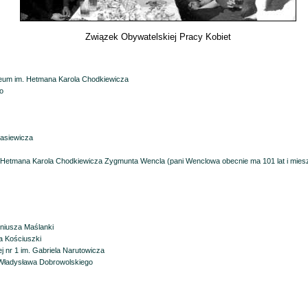
Związek Obywatelskiej Pracy Kobiet
iceum im. Hetmana Karola Chodkiewicza
o
tasiewicza
 Hetmana Karola Chodkiewicza Zygmunta Wencla (pani Wenclowa obecnie ma 101 lat i miesz
eniusza Maślanki
a Kościuszki
 nr 1 im. Gabriela Narutowicza
 Władysława Dobrowolskiego