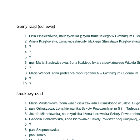
Górny rząd (od lewej)
Lidia Pinskierówna, nauczycielka języka francuskiego w Gimnazjum i L
Aniela Krzętowska, żona wicestarosty lidzkiego Stanisława Krzętowskieg
?
?
?
mgr Maria Stasiewiczowa, żona lidzkiego lekarza powiatowego Witolda S
?
Maria Wencel, żona profesora robót ręcznych w Gimnazjum i Liceum im.
?
?
środkowy rząd
Maria Maślankowa, żona właściciela zakładu ślusarskiego w Lidzie, Eug
pani Orkuszowa, żona kierownika Szkoły Powszechnej nr 5 im. Tadeusz
Józefa Michniewska, nauczycielka i żona kierownika Szkoły Powszechnej
Gabriela Dobrowolska, żona kierownika Szkoły Powszechnej Kolejowej,
?
pani Szeptunowska
pani Jodko