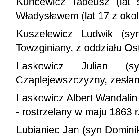
Kuncewicz Tadeusz (lat 
Władysławem (lat 17 z okoli
Kuszelewicz Ludwik (sy
Towzginiany, z oddziału Ost
Laskowicz Julian (
Czaplejewszczyzny, zesłany
Laskowicz Albert Wandalin 
- rostrzelany w maju 1863 r.
Lubianiec Jan (syn Dominik