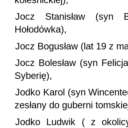
Jocz Stanisław (syn B
Hołodówka),
Jocz Bogusław (lat 19 z ma
Jocz Bolesław (syn Felicj
Syberię),
Jodko Karol (syn Wincenteg
zesłany do guberni tomskiej
Jodko Ludwik ( z okolicy