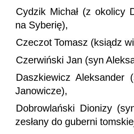
Cydzik Michał (z okolicy D
na Syberię),
Czeczot Tomasz (ksiądz wik
Czerwiński Jan (syn Aleksa
Daszkiewicz Aleksander (
Janowicze),
Dobrowlański Dionizy (sy
zesłany do guberni tomskiej