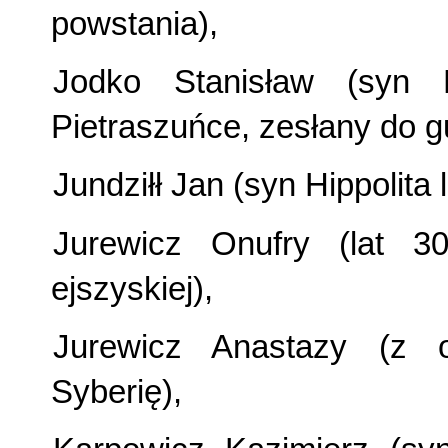
powstania),
Jodko Stanisław (syn 
Pietraszuńce, zesłany do gu
Jundziłł Jan (syn Hippolita 
Jurewicz Onufry (lat 30
ejszyskiej),
Jurewicz Anastazy (z o
Syberię),