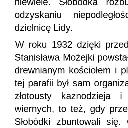
niewiele. Słobódka rozb
odzyskaniu niepodległoś
dzielnicę Lidy.
W roku 1932 dzięki przed
Stanisława Możejki powstał
drew­nianym kościołem i 
tej parafii był sam organiz
złotousty kazno­dzieja 
wiernych, to też, gdy prz
Słobódki zbuntowali się. 