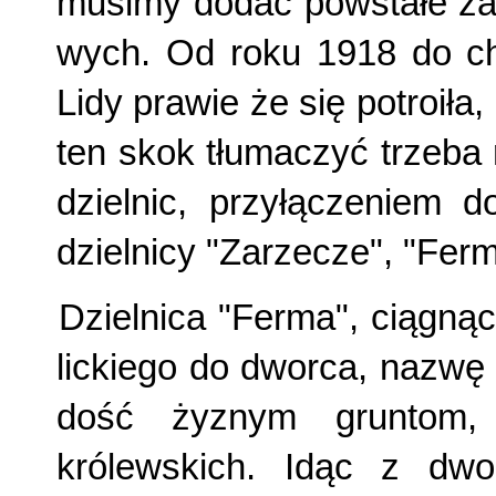
musimy dodać powstałe za 
wych. Od roku 1918 do ch
Lidy prawie że się potroiła
ten skok tłumaczyć trzeba
dzielnic, przy­łączeniem 
dzielnicy "Zarzecze", "Ferm
Dzielnica "Ferma", ciągną
lickiego do dworca, nazw
dość żyznym gruntom,
królewskich. Idąc z dwo