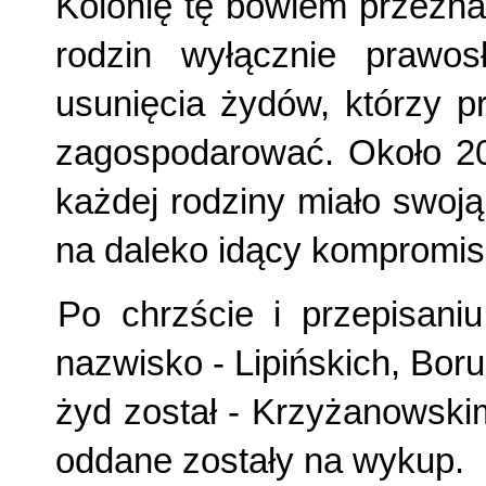
Kolonię tę bo­wiem przezna
rodzin wyłącznie prawos
usunięcia żydów, którzy p
zagospodarować. Około 20 
każdej rodziny miało swoją 
na daleko idący kompromis 
Po chrzście i przepisaniu
nazwisko - Lipińskich, Bor
żyd został - Krzyżanowski
od­dane zostały na wykup.