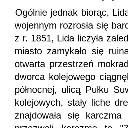
Ogólnie jednak biorąc, Li
wojennym rozrosła się bar
z r. 1851, Lida liczyła zale
miasto zamykało się ruin
otwarta prze­strzeń mokrad
dworca kolejowego ciągnęł
północnej, ulicą Pułku Su
kolejowych, stały liche d
znajdowała się karczma n