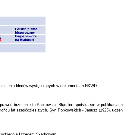
Polskie pismo
historyczno-
krajoznawcze
na Białorusi
rzeniesienia błędów występujących w dokumentach NKWD.
prawne brzmienie to Popkowski. Błąd ten spotyka się w publikacjach
końcu lat sześćdziesiątych. Syn Popkowskich - Janusz (1923), uczeń
Wersockiego a Urzędem Skarbowym.