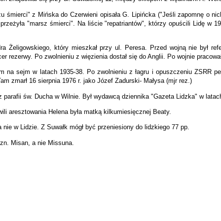
mierci" z Mińska do Czerwieni opisała G. Lipińcka ("Jeśli zapomnę o nich..
rzeżyła "marsz śmierci". Na liście "repatriantów", którzy opuścili Lidę w 19
ra Żeligowskiego, który mieszkał przy ul. Peresa. Przed wojną nie był re
r rezerwy. Po zwolnieniu z więzienia dostał się do Anglii. Po wojnie pracowa
łem na sejm w latach 1935-38. Po zwolnieniu z łagru i opuszczeniu ZSRR pełn
 zmarł 16 sierpnia 1976 r. jako Józef Zadurski- Małysa (mjr rez.)
parafii św. Ducha w Wilnie. Był wydawcą dziennika "Gazeta Lidzka" w latach 
li aresztowania Helena była matką kilkumiesięcznej Beaty.
 a nie w Lidzie. Z Suwałk mógł być przeniesiony do lidzkiego 77 pp.
zn. Misan, a nie Missuna.