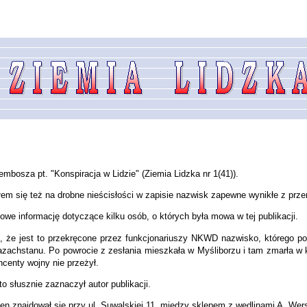
mbosza pt. "Konspiracja w Lidzie" (Ziemia Lidzka nr 1(41)).
łem się też na drobne nieścisłości w zapisie nazwisk zapewne wynikłe z p
e informację dotyczące kilku osób, o których była mowa w tej publikacji.
, że jest to przekręcone przez funkcjonariuszy NKWD nazwisko, którego po
zachstanu. Po powrocie z zesłania mieszkała w Myśliborzu i tam zmarła w 
ncenty wojny nie przeżył.
o słusznie zaznaczył autor publikacji.
ep ten znajdował się przy ul. Suwalskiej 11, między sklepem z wędlinami A. 