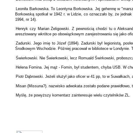
Leoniła Barkowska. To Leontyna Borkowska. Jej gehennę w "marszu ś
Borkowską spotkał w 1942 r. w Lidzie, co oznaczało by, że jednak p
1994, nr 14).
Henryk czy Marian Żeligowski. Z pewnością chodzi tu o Aleksand
aresztowany wkrótce po obowiązkowym zarejestrowaniu się jako ofice
Zadurski. Jego imię to Józef (1894). Zadurski był legionistą, pos
Środkowym Wschodzie. Później pracował w bibliotece w Londynie. Tam
Świerkowski. Nie Świerkowski, lecz Romuald Świrkowski, proboszcz 
Helena Fomina. Jej mąż - Fomin, był studentem, chyba USB. W chwi
Piotr Dąbrowski. Jeżeli służył jako oficer w 41 pp, to w Suwałkach,
Misan (Missuna?). nazwisko adwokata zostało podane prawidłowo, t
Myślę, że powyższy komentarz zainteresuje wielu czytelników ZL.