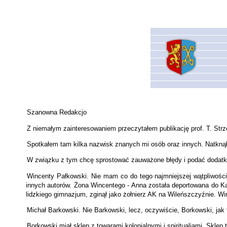
Szanowna Redakcjo
Z niemałym zainteresowaniem przeczytałem publikację prof. T. Strze
Spotkałem tam kilka nazwisk znanych mi osób oraz innych. Natkną
W związku z tym chcę sprostować zauważone błędy i podać dodatkow
Wincenty Pałkowski. Nie mam co do tego najmniejszej wątpliwości
innych autorów. Żona Wincentego - Anna została deportowana do Ka
lidzkiego gimnazjum, zginął jako żołnierz AK na Wileńszczyźnie. Wi
Michał Barkowski. Nie Barkowski, lecz, oczywiście, Borkowski, jak t
Borkowski miał sklep z towarami kolonialnymi i spiritualiami. Skl