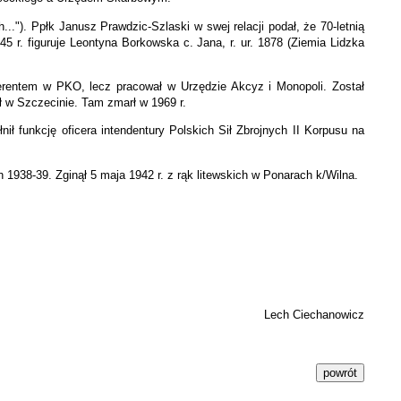
."). Ppłk Janusz Prawdzic-Szlaski w swej relacji podał, że 70-letnią
45 r. figuruje Leontyna Borkowska c. Jana, r. ur. 1878 (Ziemia Lidzka
ferentem w PKO, lecz pracował w Urzędzie Akcyz i Monopoli. Został
ł w Szczecinie. Tam zmarł w 1969 r.
ił funkcję oficera intendentury Polskich Sił Zbrojnych II Korpusu na
1938-39. Zginął 5 maja 1942 r. z rąk litewskich w Ponarach k/Wilna.
Lech Ciechanowicz