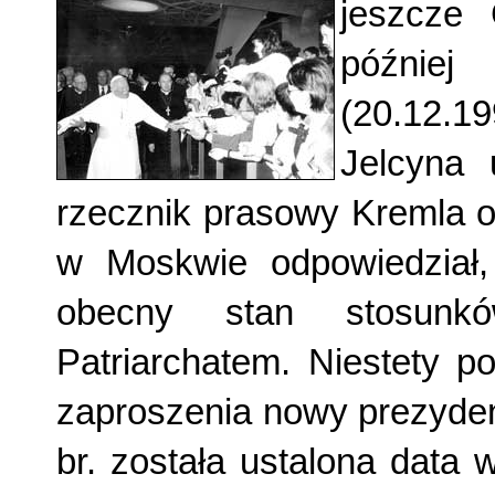
jeszcze
później
(20.12.1
Jelcyna
rzecznik prasowy Kremla o
w Moskwie odpowiedział, 
obecny stan stosun
Patriarchatem. Niestety p
zaproszenia nowy prezyden
br. została ustalona data 