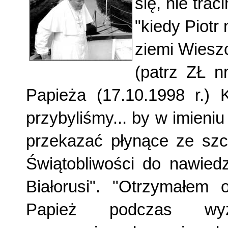
się, nie trac
"kiedy Piotr
ziemi Wiesz
(patrz ZŁ n
Papieża (17.10.1998 r.) 
przybyliśmy... by w imieniu
przekazać płynące ze szc
Świątobliwości do nawiedz
Białorusi". "Otrzymałem 
Papież podczas wyże