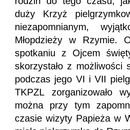
rodzin do tego czasu, ja
duży Krzyż pielgrzymko
niezapomnianym, wyjąt
Młopdzieży w Rzymie. Ob
spotkaniu z Ojcem świę
skorzystało z możliwości 
podczas jego VI i VII pie
TKPZL zorganizowało w
można przy tym zapomn
czasie wizyty Papieża w W