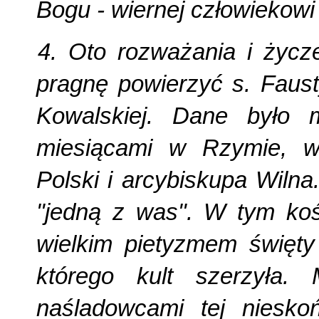
Bogu - wiernej człowiekowi 
4. Oto rozważania i życz
pragnę powierzyć s. Faust
Kowalskiej. Dane było m
miesiącami w Rzymie, w
Polski i arcybiskupa Wilna
"jedną z was". W tym koś
wielkim pietyzmem święty
którego kult szerzyła. 
naśladowcami tej nieskoń