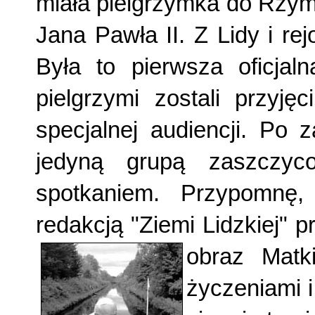
miała pielgrzymka do Rzymu
Jana Pawła II. Z Lidy i re
Była to pierwsza oficjaln
pielgrzymi zostali przyj
specjalnej audiencji. Po 
jedyną grupą zaszczyc
spotkaniem. Przypomn
redakcją "Ziemi Lidzkiej"
obraz Matki
życzeniami i