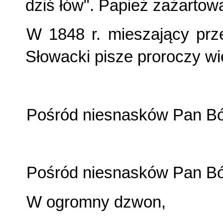
dziś łów". Papież zażartowa
W 1848 r. mieszający prz
Słowacki pisze proroczy wi
Pośród niesnasków Pan Bó
Pośród niesnasków Pan B
W ogromny dzwon,