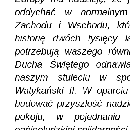
oddychać w normalnym 
Zachodu i Wschodu, któr
historię dwóch tysięcy 
potrzebują waszego równ
Ducha Świętego odnawia
naszym stuleciu w spo
Watykański II. W oparci
budować przyszłość nadzi
pokoju, w pojednaniu 
ogólnoludzkiej solidarności.