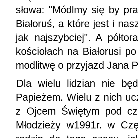
słowa: "Módlmy się by pra
Białoruś, a które jest i na
jak najszybciej". A półto
kościołach na Białorusi p
modlitwę o przyjazd Jana P
Dla wielu lidzian nie bę
Papieżem. Wielu z nich ucz
z Ojcem Świętym pod cz
Młodzieży w1991r. w Częs