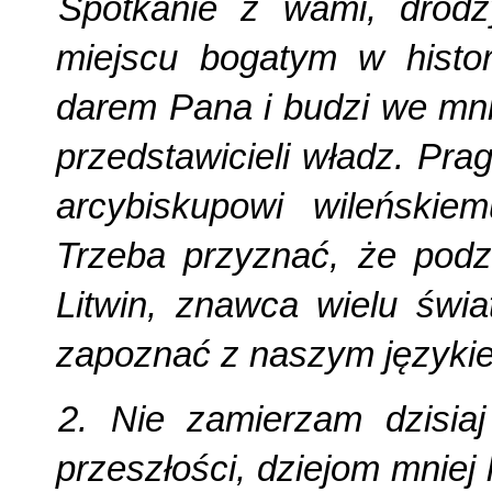
Spotkanie z wami, drodz
miejscu bogatym w histor
darem Pana i budzi we mni
przedstawicieli władz. Pr
arcybiskupowi wileńskiem
Trzeba przyznać, że podzi
Litwin, znawca wielu świ
zapoznać z naszym języki
2. Nie zamierzam dzisia
przeszłości, dziejom mniej