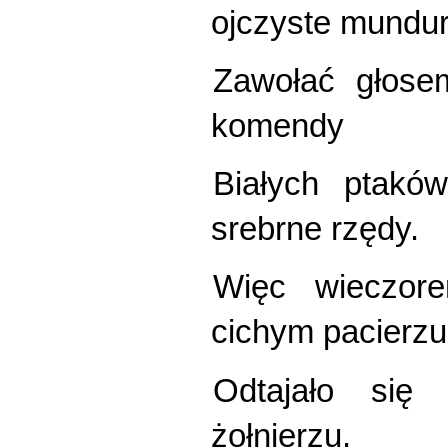
ojczyste mundur
Zawołać głos
komendy
Białych ptakó
srebrne rzędy.
Więc wieczor
cichym pacierzu
Odtajało się
żołnierzu.