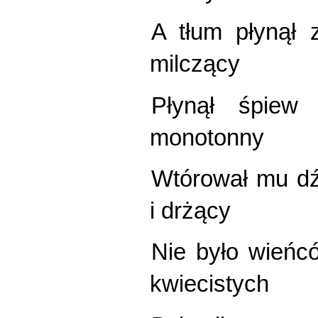
A tłum płynął z
milczący
Płynął śpiew 
monotonny
Wtórował mu d
i drżący
Nie było wieńc
kwiecistych