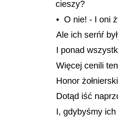
cieszy?
• O nie! - I oni 
Ale ich serńŕ był
I ponad wszystk
Więcej cenili te
Honor żołnierski
Dotąd iść naprz
I, gdybyśmy ich 