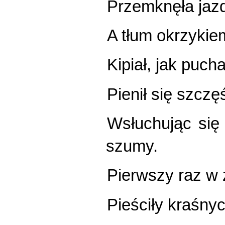
Przemknęła jazd
A tłum okrzykiem
Kipiał, jak puch
Pienił się szcz
Wsłuchując się
szumy.
Pierwszy raz w 
Pieściły kraśny