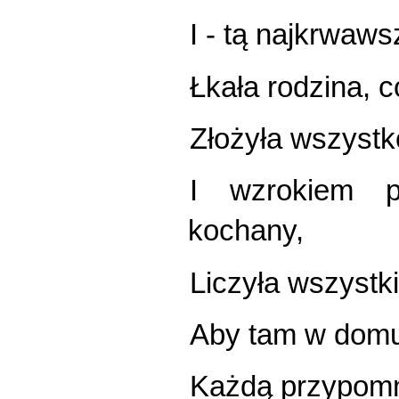
I - tą najkrwaws
Łkała rodzina, c
Złożyła wszystk
I wzrokiem p
kochany,
Liczyła wszystki
Aby tam w domu
Każdą przypomni