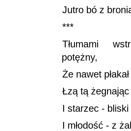
Jutro bó z broni
***
Tłumami wstr
potężny,
Że nawet płakał
Łzą tą żegnając
I starzec - blis
I młodość - z ża