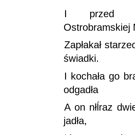
I przed o
Ostrobramskiej 
Zapłakał starze
świadki.
I kochała go b
odgadła
A on nłĺraz dwi
jadła,