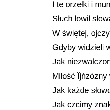
I te orzełki i m
Słuch łowił sło
W świętej, ojczy
Gdyby widzieli 
Jak niezwalczon
Miłość Îjńzózny
Jak każde słowo
Jak czcimy znak