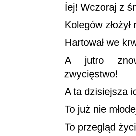
Íej! Wczoraj z śm
Kolegów złożył 
Hartował we kr
A jutro zno
zwycięstwo!
A ta dzisiejsza i
To już nie młode
To przegląd życi