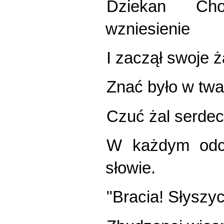
Dziekan Ch
wzniesienie
I zaczął swoje 
Znać było w tw
Czuć żal serde
W każdym odc
słowie.
"Bracia! Słyszy