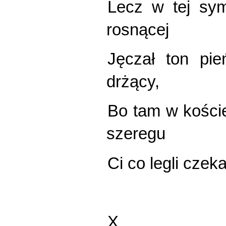
Lecz w tej sym
rosnącej
Jęczał ton pie
drżący,
Bo tam w kości
szeregu
Ci co legli czek
X