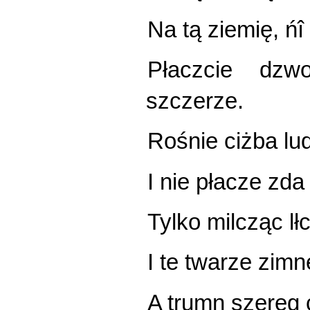
Na tą ziemię, ń
Płaczcie dzwo
szczerze.
Rośnie ciżba lu
I nie płacze zda
Tylko milcząc lł
I te twarze zimne
A trumn szereg 