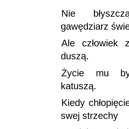
Nie błyszcz
gawędziarz świe
Ale człowiek 
duszą.
Życie mu był
katuszą.
Kiedy chłopięc
swej strzechy