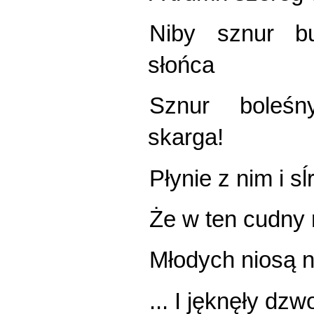
Niby sznur b
słońca
Sznur boleśn
skarga!
Płynie z nim i sĺ
Że w ten cudny 
Młodych niosą 
... I jęknęły dzw