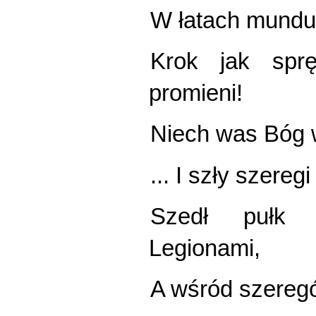
W łatach mundur
Krok jak spr
promieni!
Niech was Bóg w
... I szły szere
Szedł pułk 
Legionami,
A wśród szeregó