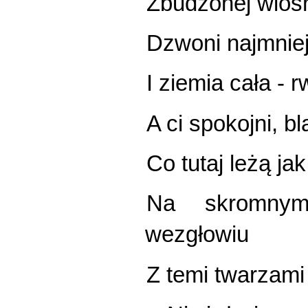
Zbudzonej wiosn
Dzwoni najmniej
I ziemia cała - r
A ci spokojni, b
Co tutaj leżą j
Na skromnym
wezgłowiu
Z temi twarzami