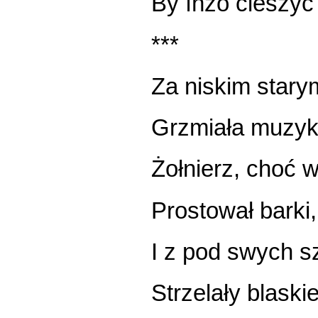
By îńzó cieszyć
***
Za niskim star
Grzmiała muzyk
Żołnierz, choć 
Prostował barki,
I z pod swych s
Strzelały blask