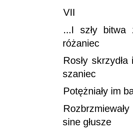
VII
...I szły bitw
różaniec
Rosły skrzydła i
szaniec
Potężniały im ba
Rozbrzmiewał
sine głusze