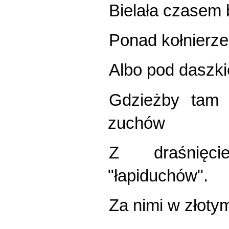
Bielała czasem
Ponad kołnierze
Albo pod daszki
Gdzieżby tam s
zuchów
Z draśnięc
"łapiduchów".
Za nimi w złoty