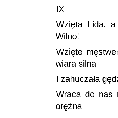
IX
Wzięta Lida, a
Wilno!
Wzięte męstwe
wiarą silną
I zahuczała gęd
Wraca do nas m
orężna