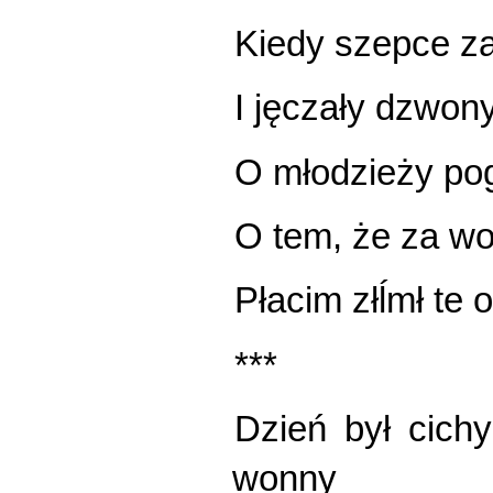
Kiedy szepce za
I jęczały dzwon
O młodzieży po
O tem, że za wo
Płacim złĺmł te 
***
Dzień był cich
wonny