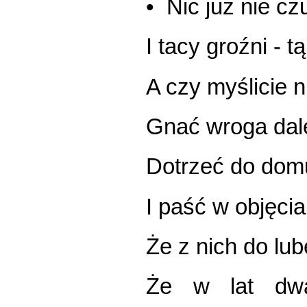
• Nic już nie czu
I tacy groźni - 
A czy myślicie ni
Gnać wroga dal
Dotrzeć do domu
I paść w objęcia
Że z nich do lub
Że w lat dwa