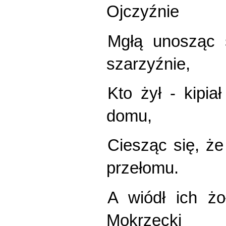
Ojczyźnie
Mgłą unosząc 
szarzyźnie,
Kto żył - kipia
domu,
Ciesząc się, że ż
przełomu.
A wiódł ich żo
Mokrzecki