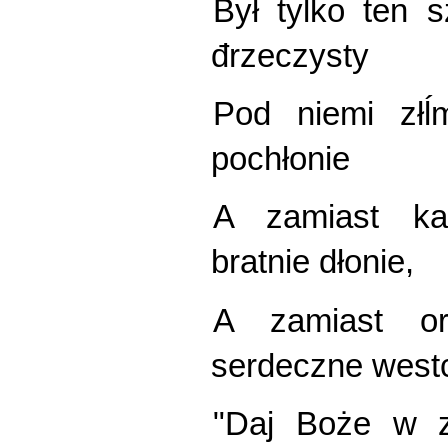
Był tylko ten 
đrzeczysty
Pod niemi złĺ
pochłonie
A zamiast ka
bratnie dłonie,
A zamiast or
serdeczne west
"Daj Boże w z