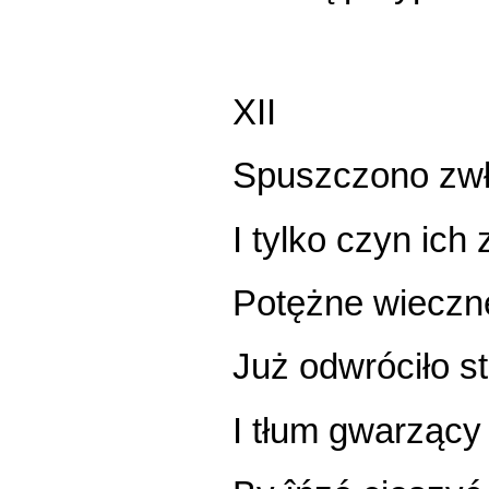
XII
Spuszczono zwło
I tylko czyn ich
Potężne wieczn
Już odwróciło s
I tłum gwarzący