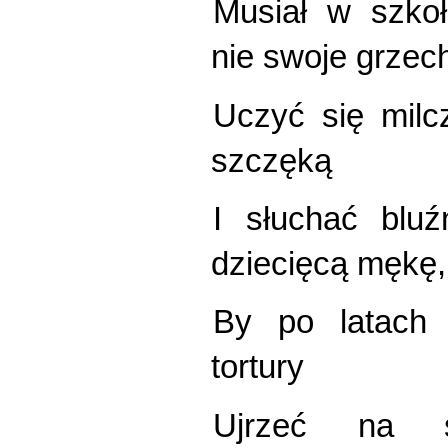
Musiał w szko
nie swoje grzec
Uczyć się milcz
szczęką
I słuchać bluź
dziecięcą mękę,
By po latach c
tortury
Ujrzeć na s