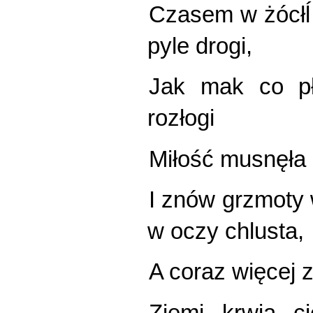
Czasem w żócłĺ 
pyle drogi,
Jak mak co pł
rozłogi
Miłość musnęła c
I znów grzmoty
w oczy chlusta,
A coraz więcej zł
Ziemi krwią ci