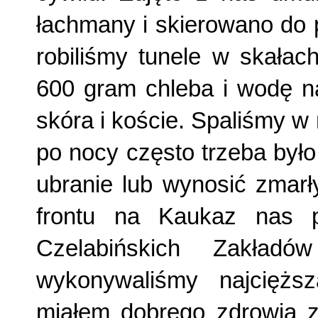
łachmany i skierowano do 
robiliśmy tunele w skałac
600 gram chleba i wodę na
skóra i koście. Spaliśmy w
po nocy często trzeba był
ubranie lub wynosić zmarł
frontu na Kaukaz nas p
Czelabińskich Zakładó
wykonywaliśmy najcięższ
miałem dobrego zdrowia z