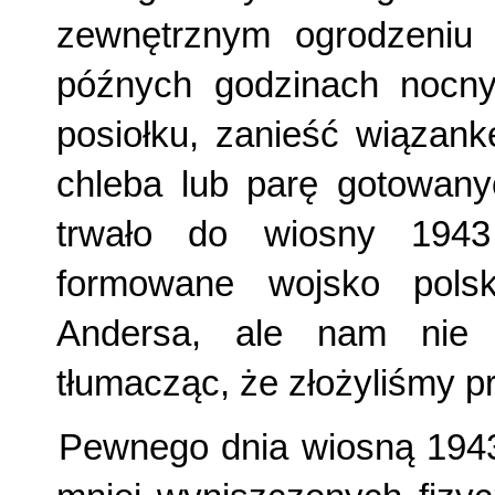
zewnętrznym ogrodzeniu
późnych godzinach nocn
posiołku, zanieść wiązan
chleba lub parę gotowany
trwało do wiosny 1943
formowane wojsko pols
Andersa, ale nam nie 
tłumacząc, że złożyliśmy p
Pewnego dnia wiosną 1943