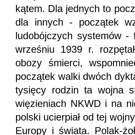
kątem. Dla jednych to pocz
dla innych - początek w
ludobójczych systemów - 
wrześniu 1939 r. rozpęta
obozy śmierci, wspomnie
początek walki dwóch dyktat
tysięcy rodzin ta wojna s
więzieniach NKWD i na nie
polski ucierpiał od tej woj
Europy i świata. Polak-żo