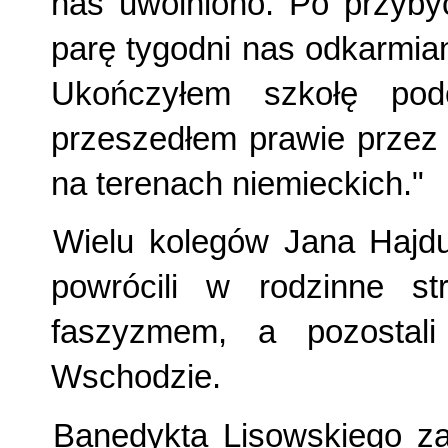
nas uwolniono. Po przyby
parę tygodni nas odkarmian
Ukończyłem szkołę pod
przeszedłem prawie przez 
na terenach niemieckich."
Wielu kolegów Jana Hajdul
powrócili w rodzinne s
faszyzmem, a pozostal
Wschodzie.
Banedykta Lisowskiego z