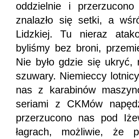
oddzielnie i przerzucono
znalazło się setki, a wś
Lidzkiej. Tu nieraz atak
byliśmy bez broni, przemi
Nie było gdzie się ukryć, 
szuwary. Niemieccy lotnicy,
nas z karabinów maszyno
seriami z CKMów napędz
przerzucono nas pod Iże
łagrach, możliwie, że 