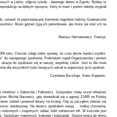
omych w Lidzie, zdjęcie szkoły - dawnego dworu w Zapolu. Byłaby to
 reprodukcję na dobrym sprzęcie, który tu mam i potem odeślę oryginał
lski, ustawić te poprzewracane kamienie nagrobne rodziny Szalewiczów
zeszłości. Może gdzieś żyją ich potomkowie, ale może nie stać ich na
Mariusz Hermanowicz. Francja.
2000 roku. Chociaż zdaję sobie sprawę, że czas płynie bardzo szybko.
s" do następnego spotkania. Podziwiam zapał Organizatorów i jestem
okazja do spotkania się w naszej, wspólnej Lidzie. Jest to dla mnie
ia dla wszystkich ludzi biorących udział w organizacji tych spotkań.
Czesława Boczkaja. Solec Kujawski.
ała młodzież z Zaborców i Falkowicz. Gospodarz chaty uczył młodzież
ojciec Michał Nacewicz, gdy dowiedział się o agresji ZSRR na Polskę
atnie zakleił i powiesił obrazy na ścianę. Gdy ja zacząłem zbierać się
dworzec autobusowy. Na dworcu spotkałem swoją ... matkę chrzestną.
 rodzinnych i znajomych, oddać hołd żołnierzom AK. W kościele jest
arz. Spotykam znajomych, kolegów i koleżanek. Siostra wraca do domu