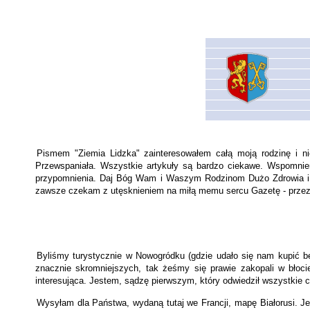
Pismem "Ziemia Lidzka" zainteresowałem całą moją rodzinę i n
Przewspaniała. Wszystkie artykuły są bardzo ciekawe. Wspomnienia
przypomnienia. Daj Bóg Wam i Waszym Rodzinom Dużo Zdrowia i W
zawsze czekam z utęsknieniem na miłą memu sercu Gazetę - przez 
Byliśmy turystycznie w Nowogródku (gdzie udało się nam kupić ben
znacznie skromniejszych, tak żeśmy się prawie zakopali w błocie
interesująca. Jestem, sądzę pierwszym, który odwiedził wszystkie ch
Wysyłam dla Państwa, wydaną tutaj we Francji, mapę Białorusi. Je