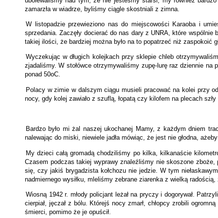
ubolewaliśmy nad tym, że nie jesteśmy starsi, my również bardzo
zamarzła w wiadrze, byliśmy ciągle skostniali z zimna.
W listopadzie przewieziono nas do miejscowości Karaoba i umi
sprzedania. Zaczęły docierać do nas dary z UNRA, które wspólnie by
takiej ilości, że bardziej można było na to popatrzeć niż zaspokoić gł
Wyczekując w długich kolejkach przy sklepie chleb otrzymywaliśmy
zjadaliśmy. W stołówce otrzymywaliśmy zupę-lurę raz dziennie na pr
ponad 50oC.
Polacy w zimie w dalszym ciągu musieli pracować na kolei przy odś
nocy, gdy kolej zawiało z szuflą, łopatą czy kilofem na plecach szły
Bardzo było mi żal naszej ukochanej Mamy, z każdym dniem tracił
nalewając do miski, niewiele jadła mówiąc, że jest nie głodna, aże
My dzieci całą gromadą chodziliśmy po kilka, kilkanaście kilometr
Czasem podczas takiej wyprawy znaleźliśmy nie skoszone zboże, p
się, czy jakiś brygadzista kołchozu nie jedzie. W tym niełaskawym
nadmiernego wysiłku, mleliśmy zebrane ziarenka z wielką radością, 
Wiosną 1942 r. młody policjant leżał na pryczy i dogorywał. Patrzy
cierpiał, jęczał z bólu. Którejś nocy zmarł, chłopcy zrobili ogro
śmierci, pomimo że je opuścił.