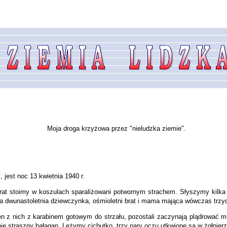
Moja droga krzyżowa przez "nieludzka ziemie".
 jest noc 13 kwietnia 1940 r.
brat stoimy w koszulach sparaliżowani potwornym strachem. Słyszymy kilka
, ja dwunastoletnia dziewczynka, ośmioletni brat i mama mająca wówczas trzyd
den z nich z karabinem gotowym do strzału, pozostali zaczynają plądrować mi
je straszny bałagan. Leżymy cichutko, trzy pary oczu utkwione są w żołnierz