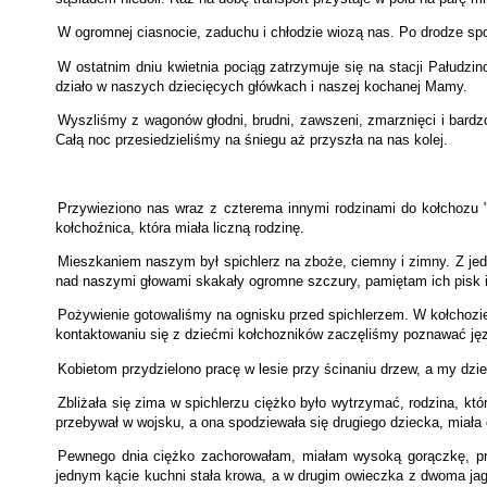
W ogromnej ciasnocie, zaduchu i chłodzie wiozą nas. Po drodze s
W ostatnim dniu kwietnia pociąg zatrzymuje się na stacji Pałudzi
działo w naszych dziecięcych główkach i naszej kochanej Mamy.
Wyszliśmy z wagonów głodni, brudni, zawszeni, zmarznięci i bardzo
Całą noc przesiedzieliśmy na śniegu aż przyszła na nas kolej.
Przywieziono nas wraz z czterema innymi rodzinami do kołchozu "i
kołchoźnica, która miała liczną rodzinę.
Mieszkaniem naszym był spichlerz na zboże, ciemny i zimny. Z jedn
nad naszymi głowami skakały ogromne szczury, pamiętam ich pisk i 
Pożywienie gotowaliśmy na ognisku przed spichlerzem. W kołchozie 
kontaktowaniu się z dziećmi kołchozników zaczęliśmy poznawać jęz
Kobietom przydzielono pracę w lesie przy ścinaniu drzew, a my dz
Zbliżała się zima w spichlerzu ciężko było wytrzymać, rodzina, kt
przebywał w wojsku, a ona spodziewała się drugiego dziecka, miała
Pewnego dnia ciężko zachorowałam, miałam wysoką gorączkę, pr
jednym kącie kuchni stała krowa, a w drugim owieczka z dwoma jagn