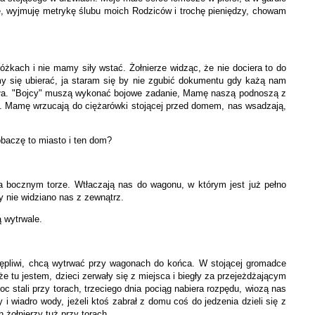
, wyjmuję metrykę ślubu moich Rodziców i trochę pieniędzy, chowam
żkach i nie mamy siły wstać. Żołnierze widząc, że nie dociera to do
amy się ubierać, ja staram się by nie zgubić dokumentu gdy każą nam
rdła. "Bojcy" muszą wykonać bojowe zadanie, Mamę naszą podnoszą z
łu. Mamę wrzucają do ciężarówki stojącej przed domem, nas wsadzają,
baczę to miasto i ten dom?
a bocznym torze. Wtłaczają nas do wagonu, w którym jest już pełno
 nie widziano nas z zewnątrz.
 wytrwale.
ustępliwi, chcą wytrwać przy wagonach do końca. W stojącej gromadce
e tu jestem, dzieci zerwały się z miejsca i biegły za przejeżdżającym
 stali przy torach, trzeciego dnia pociąg nabiera rozpędu, wiozą nas
i wiadro wody, jeżeli ktoś zabrał z domu coś do jedzenia dzieli się z
 żołnierzy tuż przy torach.