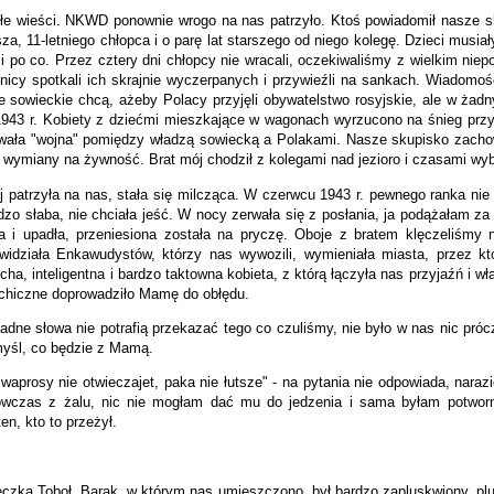
 złe wieści. NKWD ponownie wrogo na nas patrzyło. Ktoś powiadomił nasze s
a, 11-letniego chłopca i o parę lat starszego od niego kolegę. Dzieci musiał
i po co. Przez cztery dni chłopcy nie wracali, oczekiwaliśmy z wielkim niep
icy spotkali ich skrajnie wyczerpanych i przywieźli na sankach. Wiadomośc
e sowieckie chcą, ażeby Polacy przyjęli obywatelstwo rosyjskie, ale w ż
1943 r. Kobiety z dziećmi mieszkające w wagonach wyrzucono na śnieg przy
wała "wojna" pomiędzy władzą sowiecką a Polakami. Nasze skupisko zachował
 wymiany na żywność. Brat mój chodził z kolegami nad jezioro i czasami wybra
atrzyła na nas, stała się milcząca. W czerwcu 1943 r. pewnego ranka nie ws
rdzo słaba, nie chciała jeść. W nocy zerwała się z posłania, ja podążałam z
 i upadła, przeniesiona została na pryczę. Oboje z bratem klęczeliśmy 
ziała Enkawudystów, którzy nas wywozili, wymieniała miasta, przez które
ha, inteligentna i bardzo taktowna kobieta, z którą łączyła nas przyjaźń i 
ychiczne doprowadziło Mamę do obłędu.
ne słowa nie potrafią przekazać tego co czuliśmy, nie było w nas nic prócz 
myśl, co będzie z Mamą.
prosy nie otwieczajet, paka nie łutsze" - na pytania nie odpowiada, narazie
ówczas z żalu, nic nie mogłam dać mu do jedzenia i sama byłam potworni
n, kto to przeżył.
czka Toboł. Barak, w którym nas umieszczono, był bardzo zapluskwiony, plus