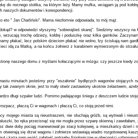
kę do nocnego stolika, na którym leży Mamy mufka, wciągam ją pod kołdrę
h naszych dokumentów i korespondencji.
"kto eto " Jan Charliński". Mama niezłomnie odpowiada, to mój mąż.
okąd? w odpowiedzi słyszymy "sobierajtieś skarej". Siedzimy wszyscy na łó
afę, wrzucają trochę odzieży, kołdrę i poduszkę oraz kilka garnków. Zaczyn
amy płakać, lecz polskim dzieciom płakać nie wolno, łzy ściskają nam ga
 dzieci idą za Matką, a na końcu żołnierz z karabinem wymierzonym do strza
stronę naszego domu z myślami kołaczącymi w mózgu: czy jeszcze kiedy zo
nastu minutach jesteśmy przy "eszałonie" bydlęcych wagonów stojących n
y tak zwanym oknie, jest to mały otwór zastawiony ukośnie żelastwem, ażeby
ardzo długi szpaler ludzi. Pomimo padającego śniegu z deszczem ludzie stoją
rozpacz, płaczą Ci w wagonach i płaczą Ci, co stoją przed nimi.
ańcy mojego miasta są nieustraszeni, nie słuchają gróźb, są wytrwali i nie
uszki, bo ręka przecisnąć się nie mogła przez szparę okienną i zawołałam, ż
z dwie doby pociąg manewrował po stacji kolejowej, a mieszkańcy dzień i noc
 otwierają się drzwi wagonu i żołnierze wstawiają wiadro rozgotowanej kaszy 
nut i każą nam wyjść załatwić potrzeby fizjologiczne w obecności uzbrojonych