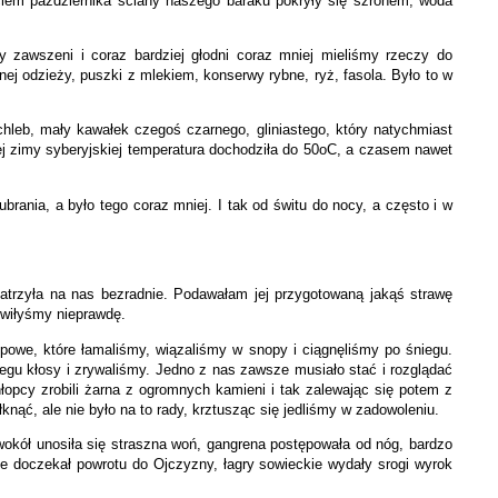
ciem października ściany naszego baraku pokryły się szronem, woda
zawszeni i coraz bardziej głodni coraz mniej mieliśmy rzeczy do
ej odzieży, puszki z mlekiem, konserwy rybne, ryż, fasola. Było to w
chleb, mały kawałek czegoś czarnego, gliniastego, który natychmiast
nej zimy syberyjskiej temperatura dochodziła do 50oC, a czasem nawet
rania, a było tego coraz mniej. I tak od świtu do nocy, a często i w
patrzyła na nas bezradnie. Podawałam jej przygotowaną jakąś strawę
ówiłyśmy nieprawdę.
tepowe, które łamaliśmy, wiązaliśmy w snopy i ciągnęliśmy po śniegu.
gu kłosy i zrywaliśmy. Jedno z nas zawsze musiało stać i rozglądać
łopcy zrobili żarna z ogromnych kamieni i tak zalewając się potem z
nąć, ale nie było na to rady, krztusząc się jedliśmy w zadowoleniu.
, wokół unosiła się straszna woń, gangrena postępowała od nóg, bardzo
Nie doczekał powrotu do Ojczyzny, łagry sowieckie wydały srogi wyrok