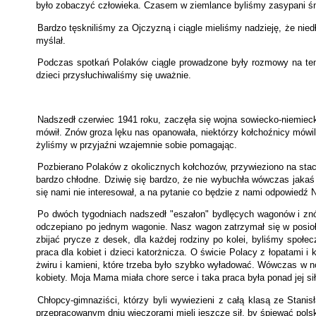
było zobaczyć człowieka. Czasem w ziemlance byliśmy zasypani śni
Bardzo tęskniliśmy za Ojczyzną i ciągle mieliśmy nadzieję, że niedł
myślał.
Podczas spotkań Polaków ciągle prowadzone były rozmowy na tem
dzieci przysłuchiwaliśmy się uważnie.
Nadszedł czerwiec 1941 roku, zaczęła się wojna sowiecko-niemiec
mówił. Znów groza lęku nas opanowała, niektórzy kołchoźnicy mówil
żyliśmy w przyjaźni wzajemnie sobie pomagając.
Pozbierano Polaków z okolicznych kołchozów, przywieziono na stac
bardzo chłodne. Dziwię się bardzo, że nie wybuchła wówczas jakaś e
się nami nie interesował, a na pytanie co będzie z nami odpowiedź
Po dwóch tygodniach nadszedł "eszałon" bydlęcych wagonów i znów
odczepiano po jednym wagonie. Nasz wagon zatrzymał się w posioł
zbijać prycze z desek, dla każdej rodziny po kolei, byliśmy społec
praca dla kobiet i dzieci katorżnicza. O świcie Polacy z łopatami i
żwiru i kamieni, które trzeba było szybko wyładować. Wówczas w noc
kobiety. Moja Mama miała chore serce i taka praca była ponad jej sił
Chłopcy-gimnaziści, którzy byli wywiezieni z całą klasą ze Stani
przepracowanym dniu wieczorami mieli jeszcze sił, by śpiewać polsk