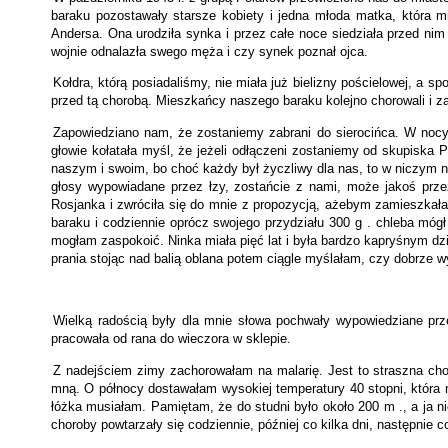
baraku pozostawały starsze kobiety i jedna młoda matka, która mi
Andersa. Ona urodziła synka i przez całe noce siedziała przed nim
wojnie odnalazła swego męża i czy synek poznał ojca.
Kołdra, którą posiadaliśmy, nie miała już bielizny pościelowej, a s
przed tą chorobą. Mieszkańcy naszego baraku kolejno chorowali i za
Zapowiedziano nam, że zostaniemy zabrani do sierocińca. W nocy
głowie kołatała myśl, że jeżeli odłączeni zostaniemy od skupiska 
naszym i swoim, bo choć każdy był życzliwy dla nas, to w niczym n
głosy wypowiadane przez łzy, zostańcie z nami, może jakoś prz
Rosjanka i zwróciła się do mnie z propozycją, ażebym zamieszkała
baraku i codziennie oprócz swojego przydziału 300 g . chleba mógł
mogłam zaspokoić. Ninka miała pięć lat i była bardzo kapryśnym d
prania stojąc nad balią oblana potem ciągle myślałam, czy dobrze 
Wielką radością były dla mnie słowa pochwały wypowiedziane prz
pracowała od rana do wieczora w sklepie.
Z nadejściem zimy zachorowałam na malarię. Jest to straszna cho
mną. O północy dostawałam wysokiej temperatury 40 stopni, która n
łóżka musiałam. Pamiętam, że do studni było około 200 m ., a ja n
choroby powtarzały się codziennie, później co kilka dni, następnie c