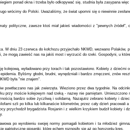
egiem ponad okna i trzeba było odkopywać się, studnia była zasypana więc 
ugo wrócimy do Polski. Uważaliśmy, że świat upomni się o niewinnie zesłane k
aty polityczne, zawsze ktoś miał jakieś wiadomości z "pewnych źródeł", 
ka. W dniu 23 czerwca do kołchozu przyjechało NKWD, wezwano Polaków, pr
i, że mogą zawieść nas na jakiś most i wyrzucić do rzeki. Gospodyni, u któr
ję kolejową, wyładowano przy torach i tak pozostawiono. Kobiety z dziećmi 
pidemia. Byliśmy głodni, brudni, wynędzniali i bardzo zmęczeni, znów resztki
 NKWD była "nie znajem".
 powtłaczano nas jak zwierzęta. Wieziono przez dwa tygodnie. Na odcinku A
ku przy moście kolejowym nad rzeką - nazwy nie pamiętam. Umieszczono na
znością bardzo sobie życzliwą i solidarną. Nazajutrz zebrano kobiety i dziec
 kilofami szli po kilka lub kilkanaście kilometrów, przez cały dzień pracowa
y przychodził brygadzista Rosjanin i z wielkim krzykiem budził kobiety i dz
y.
sławowa po wyrobieniu swojej normy pomagali kobietom i ta młodzież gimna
ie patriotyczne piosenki, które echem roznosiły się aż po horyzontu kres.