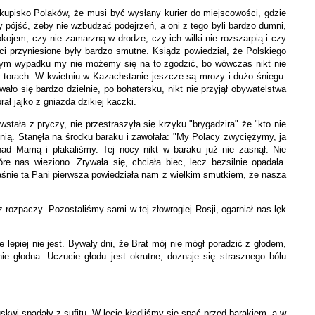
kupisko Polaków, że musi być wysłany kurier do miejscowości, gdzie
y pójść, żeby nie wzbudzać podejrzeń, a oni z tego byli bardzo dumni,
okojem, czy nie zamarzną w drodze, czy ich wilki nie rozszarpią i czy
i przyniesione były bardzo smutne. Ksiądz powiedział, że Polskiego
adnym wypadku my nie możemy się na to zgodzić, bo wówczas nikt nie
 torach. W kwietniu w Kazachstanie jeszcze są mrozy i dużo śniegu.
o się bardzo dzielnie, po bohatersku, nikt nie przyjął obywatelstwa
ł jajko z gniazda dzikiej kaczki.
tała z pryczy, nie przestraszyła się krzyku "brygadzira" że "kto nie
a nią. Stanęła na środku baraku i zawołała: "My Polacy zwyciężymy, ja
nad Mamą i płakaliśmy. Tej nocy nikt w baraku już nie zasnął. Nie
 nas wieziono. Zrywała się, chciała biec, lecz bezsilnie opadała.
właśnie ta Pani pierwsza powiedziała nam z wielkim smutkiem, że nasza
rozpaczy. Pozostaliśmy sami w tej złowrogiej Rosji, ogarniał nas lęk
 lepiej nie jest. Bywały dni, że Brat mój nie mógł poradzić z głodem,
e głodna. Uczucie głodu jest okrutne, doznaje się strasznego bólu
kwi spadały z sufitu. W lecie kładliśmy się spać przed barakiem, a w