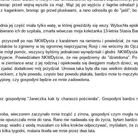
esiąc przed wojną wyszła za mąż. Mąż jej po wyjściu z łagrów odnalazł ją
 z kagankiem, broniąc go przed pluskwami, a rano odnosiła go do "jaśli", bo
podnia jej część miała tylko watę, w której gnieździły się wszy. Wybuchła epi
bierano ich do szpitala, zmarła wówczas moja koleżanka 13-letnia Stasia Ba
 przyszedł po nas NKWDysta z karabinem na ramieniu i powiedział, że nas
Polaków to zginiemy w tej ogromnej nieprzyjaznej Rosji i nie wrócimy do O
ie mógł pomóc, wszyscy byliśmy jednakowo wynędzniali i głodni. NKWDysta sta
eżyjecie. Powiedziałam NKWDyście, że nie pojedziemy do "dzietdoma". Po
 w ziemlance wraz z jej rodziną i opiekowała się dwojgiem małych dzieci, 
 zjadać dodatkowo mój przydział. Umowa taka była dla nas wielkim dobrodzi
zieckiem, z byle powodu, często bez powodu płakała, bardzo mnie to męczy
wypiorę, czy gospodyni będzie ze mnie zadowolona.
ez gospodynię "Janeczka kak ty charaszo pościerała". Gospodyni bardzo m
roba, wieczorem zaczynało mnie trząść z zimna, gospodyni czym mogła nakr
ie opuszczała mnie do rana. Rano nie nadawała się do życia, byłam bardzo s
iosąc wiadro z wodą musiałam co kilka kroków odpoczywać, myślałam, że zar
o kilka tygodni, malaria tkwiła we mnie przez dwa lata.