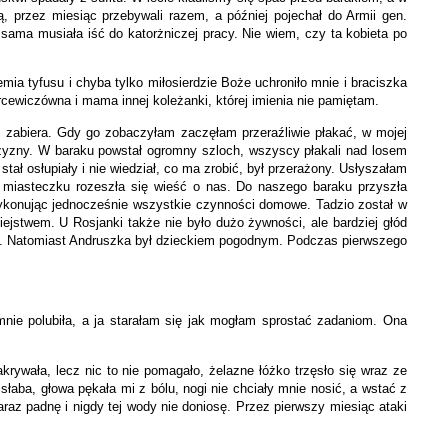
, przez miesiąc przebywali razem, a później pojechał do Armii gen.
 sama musiała iść do katorżniczej pracy. Nie wiem, czy ta kobieta po
demia tyfusu i chyba tylko miłosierdzie Boże uchroniło mnie i braciszka
rcewiczówna i mama innej koleżanki, której imienia nie pamiętam.
 zabiera. Gdy go zobaczyłam zaczęłam przeraźliwie płakać, w mojej
jczyzny. W baraku powstał ogromny szloch, wszyscy płakali nad losem
ł osłupiały i nie wiedział, co ma zrobić, był przerażony. Usłyszałam
 miasteczku rozeszła się wieść o nas. Do naszego baraku przyszła
wykonując jednocześnie wszystkie czynności domowe. Tadzio został w
ejstwem. U Rosjanki także nie było dużo żywności, ale bardziej głód
ło. Natomiast Andruszka był dzieckiem pogodnym. Podczas pierwszego
nie polubiła, a ja starałam się jak mogłam sprostać zadaniom. Ona
ywała, lecz nic to nie pomagało, żelazne łóżko trzęsło się wraz ze
łaba, głowa pękała mi z bólu, nogi nie chciały mnie nosić, a wstać z
az padnę i nigdy tej wody nie doniosę. Przez pierwszy miesiąc ataki