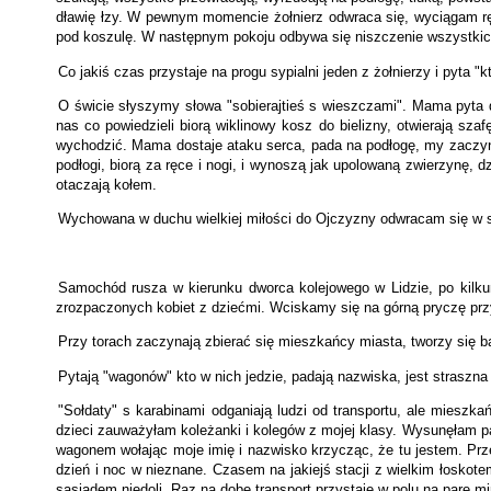
dławię łzy. W pewnym momencie żołnierz odwraca się, wyciągam rę
pod koszulę. W następnym pokoju odbywa się niszczenie wszystkic
Co jakiś czas przystaje na progu sypialni jeden z żołnierzy i pyta 
O świcie słyszymy słowa "sobierajtieś s wieszczami". Mama pyta d
nas co powiedzieli biorą wiklinowy kosz do bielizny, otwierają sz
wychodzić. Mama dostaje ataku serca, pada na podłogę, my zaczyn
podłogi, biorą za ręce i nogi, i wynoszą jak upolowaną zwierzynę,
otaczają kołem.
Wychowana w duchu wielkiej miłości do Ojczyzny odwracam się w 
Samochód rusza w kierunku dworca kolejowego w Lidzie, po kilku
zrozpaczonych kobiet z dziećmi. Wciskamy się na górną pryczę prz
Przy torach zaczynają zbierać się mieszkańcy miasta, tworzy się b
Pytają "wagonów" kto w nich jedzie, padają nazwiska, jest straszna 
"Sołdaty" s karabinami odganiają ludzi od transportu, ale mieszk
dzieci zauważyłam koleżanki i kolegów z mojej klasy. Wysunęłam pal
wagonem wołając moje imię i nazwisko krzycząc, że tu jestem. Prze
dzień i noc w nieznane. Czasem na jakiejś stacji z wielkim łoskotem
sąsiadem niedoli. Raz na dobę transport przystaje w polu na parę mi