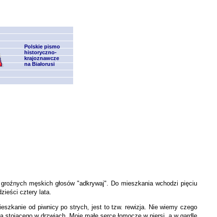
Polskie pismo
historyczno-
krajoznawcze
na Białorusi
 groźnych męskich głosów "adkrywaj". Do mieszkania wchodzi pięciu
zieści cztery lata.
eszkanie od piwnicy po strych, jest to tzw. rewizja. Nie wiemy czego
a stojącego w drzwiach. Moje małe serce łomocze w piersi, a w gardle