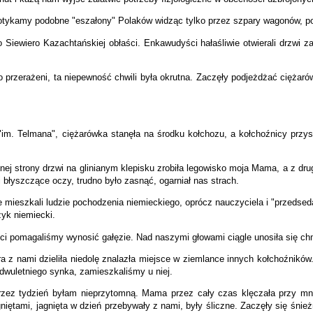
potykamy podobne "eszałony" Polaków widząc tylko przez szpary wagonów, 
no Siewiero Kazachtańskiej obłaści. Enkawudyści hałaśliwie otwierali drzw
 przerażeni, ta niepewność chwili była okrutna. Zaczęły podjeżdżać ciężaró
m. Telmana", ciężarówka stanęła na środku kołchozu, a kołchoźnicy przyszl
ej strony drzwi na glinianym klepisku zrobiła legowisko moja Mama, a z drug
błyszczące oczy, trudno było zasnąć, ogarniał nas strach.
mieszkali ludzie pochodzenia niemieckiego, oprócz nauczyciela i "przedsed
yk niemiecki.
ieci pomagaliśmy wynosić gałęzie. Nad naszymi głowami ciągle unosiła się c
óra z nami dzieliła niedolę znalazła miejsce w ziemlance innych kołchoźnik
 dwuletniego synka, zamieszkaliśmy u niej.
zez tydzień byłam nieprzytomną. Mama przez cały czas klęczała przy m
iętami, jagnięta w dzień przebywały z nami, były śliczne. Zaczęły się śnie