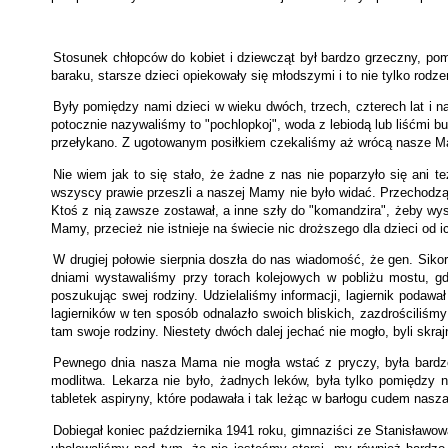
Stosunek chłopców do kobiet i dziewcząt był bardzo grzeczny, pomi
baraku, starsze dzieci opiekowały się młodszymi i to nie tylko ro
Były pomiędzy nami dzieci w wieku dwóch, trzech, czterech lat i n
potocznie nazywaliśmy to "pochlopkoj", woda z lebiodą lub liśćmi bu
przełykano. Z ugotowanym posiłkiem czekaliśmy aż wrócą nasze Ma
Nie wiem jak to się stało, że żadne z nas nie poparzyło się ani 
wszyscy prawie przeszli a naszej Mamy nie było widać. Przechodzące
Ktoś z nią zawsze zostawał, a inne szły do "komandzira", żeby wysł
Mamy, przecież nie istnieje na świecie nic droższego dla dzieci od i
W drugiej połowie sierpnia doszła do nas wiadomość, że gen. Sikor
dniami wystawaliśmy przy torach kolejowych w pobliżu mostu, gd
poszukując swej rodziny. Udzielaliśmy informacji, lagiernik podaw
lagierników w ten sposób odnalazło swoich bliskich, zazdrościliśm
tam swoje rodziny. Niestety dwóch dalej jechać nie mogło, byli skra
Pewnego dnia nasza Mama nie mogła wstać z pryczy, była bardzo ch
modlitwa. Lekarza nie było, żadnych leków, była tylko pomiędzy na
tabletek aspiryny, które podawała i tak leżąc w barłogu cudem nas
Dobiegał koniec października 1941 roku, gimnaziści ze Stanisławow