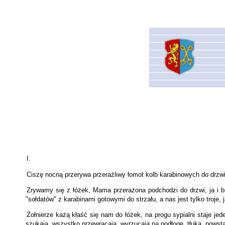
I.
Ciszę nocną przerywa przeraźliwy łomot kolb karabinowych do drzwi,
Zrywamy się z łóżek, Mama przerażona podchodzi do drzwi, ja i 
"sołdatów" z karabinami gotowymi do strzału, a nas jest tylko troje
Żołnierze każą kłaść się nam do łóżek, na progu sypialni staje je
szukają, wszystko przewracają, wyrzucają na podłogę, tłuką, powsta