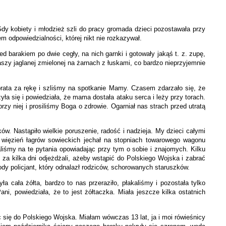
Gdy kobiety i młodzież szli do pracy gromada dzieci pozostawała przy
 odpowiedzialności, której nikt nie rozkazywał.
 barakiem po dwie cegły, na nich garnki i gotowały jakąś t. z. zupę,
kaszy jaglanej zmielonej na żarnach z łuskami, co bardzo nieprzyjemnie
 brata za rękę i szliśmy na spotkanie Mamy. Czasem zdarzało się, że
a się i powiedziała, że mama dostała ataku serca i leży przy torach.
y niej i prosiliśmy Boga o zdrowie. Ogarniał nas strach przed utratą
w. Nastąpiło wielkie poruszenie, radość i nadzieja. My dzieci całymi
y więzień łagrów sowieckich jechał na stopniach towarowego wagonu
aliśmy na te pytania opowiadając przy tym o sobie i znajomych. Kilku
za kilka dni odjeżdżali, ażeby wstąpić do Polskiego Wojska i zabrać
łody policjant, który odnalazł rodziców, schorowanych staruszków.
 cała żółta, bardzo to nas przeraziło, płakaliśmy i pozostała tylko
ni, powiedziała, że to jest żółtaczka. Miała jeszcze kilka ostatnich
 się do Polskiego Wojska. Miałam wówczas 13 lat, ja i moi rówieśnicy