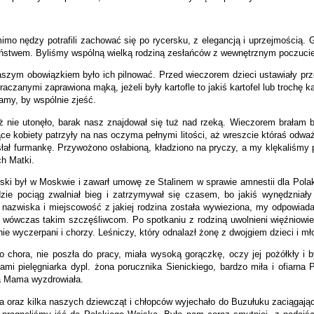
mo nędzy potrafili zachować się po rycersku, z elegancją i uprzejmością. 
dzeństwem. Byliśmy wspólną wielką rodziną zesłańców z wewnętrznym poczuciem
aszym obowiązkiem było ich pilnować. Przed wieczorem dzieci ustawiały przed
raczanymi zaprawiona mąką, jeżeli były kartofle to jakiś kartofel lub trochę 
my, by wspólnie zjeść.
też nie utonęło, barak nasz znajdował się tuż nad rzeką. Wieczorem brałam
 kobiety patrzyły na nas oczyma pełnymi litości, aż wreszcie któraś odważył
ał furmankę. Przywożono osłabioną, kładziono na pryczy, a my klękaliśmy prz
ch Matki.
ski był w Moskwie i zawarł umowę ze Stalinem w sprawie amnestii dla Polakó
zie pociąg zwalniał bieg i zatrzymywał się czasem, bo jakiś wynędzniał
ał nazwiska i miejscowość z jakiej rodzina została wywieziona, my odpowiad
y wówczas takim szczęśliwcom. Po spotkaniu z rodziną uwolnieni więźniowie 
jnie wyczerpani i chorzy. Leśniczy, który odnalazł żonę z dwojgiem dzieci i m
ora, nie poszła do pracy, miała wysoką gorączkę, oczy jej pożółkły i była
mi pielęgniarka dypl. żona porucznika Sienickiego, bardzo miła i ofiarna Pa
za Mama wyzdrowiała.
a oraz kilka naszych dziewcząt i chłopców wyjechało do Buzułuku zaciągając