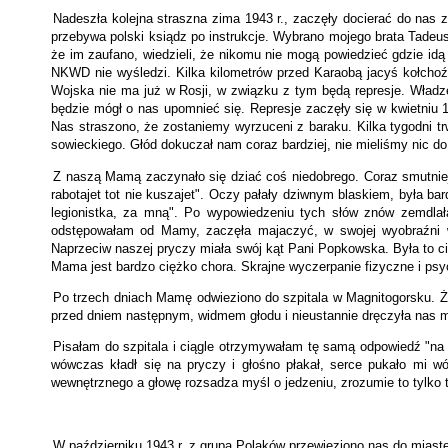
Nadeszła kolejna straszna zima 1943 r., zaczęły docierać do nas
przebywa polski ksiądz po instrukcje. Wybrano mojego brata Tadeusz
że im zaufano, wiedzieli, że nikomu nie mogą powiedzieć gdzie idą 
NKWD nie wyśledzi. Kilka kilometrów przed Karaobą jacyś kołchoźn
Wojska nie ma już w Rosji, w związku z tym będą represje. Władz
będzie mógł o nas upomnieć się. Represje zaczęły się w kwietniu 
Nas straszono, że zostaniemy wyrzuceni z baraku. Kilka tygodni tr
sowieckiego. Głód dokuczał nam coraz bardziej, nie mieliśmy nic do
Z naszą Mamą zaczynało się dziać coś niedobrego. Coraz smutniej p
rabotajet tot nie kuszajet". Oczy pałały dziwnym blaskiem, była ba
legionistka, za mną". Po wypowiedzeniu tych słów znów zemdlała
odstępowałam od Mamy, zaczęła majaczyć, w swojej wyobraźni wid
Naprzeciw naszej pryczy miała swój kąt Pani Popkowska. Była to cic
Mama jest bardzo ciężko chora. Skrajne wyczerpanie fizyczne i ps
Po trzech dniach Mamę odwieziono do szpitala w Magnitogorsku. Żad
przed dniem następnym, widmem głodu i nieustannie dręczyła nas 
Pisałam do szpitala i ciągle otrzymywałam tę samą odpowiedź "na wa
wówczas kładł się na pryczy i głośno płakał, serce pukało mi w
wewnętrznego a głowę rozsadza myśl o jedzeniu, zrozumie to tylko te
W październiku 1943 r. z grupą Polaków przewieziono nas do miaste