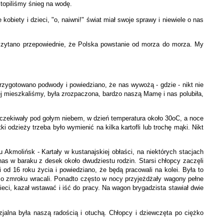
topiliśmy śnieg na wodę.
obiety i dzieci, "o, naiwni!" świat miał swoje sprawy i niewiele o nas
czytano przepowiednie, że Polska powstanie od morza do morza. My
zygotowano podwody i powiedziano, że nas wywożą - gdzie - nikt nie
ej mieszkaliśmy, była zrozpaczona, bardzo naszą Mamę i nas polubiła,
oczekiwały pod gołym niebem, w dzień temperatura około 30oC, a noce
 odzieży trzeba było wymienić na kilka kartofli lub trochę mąki. Nikt
kmolińsk - Kartały w kustanajskiej obłaści, na niektórych stacjach
s w baraku z desek około dwudziestu rodzin. Starsi chłopcy zaczęli
i od 16 roku życia i powiedziano, że będą pracowali na kolei. Była to
li a o zmroku wracali. Ponadto często w nocy przyjeżdżały wagony pełne
ieci, kazał wstawać i iść do pracy. Na wagon brygadzista stawiał dwie
zjalna była naszą radością i otuchą. Chłopcy i dziewczęta po ciężko