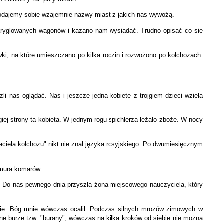
podajemy sobie wzajemnie nazwy miast z jakich nas wywożą.
i zaryglowanych wagonów i kazano nam wysiadać. Trudno opisać co się
wki, na które umieszczano po kilka rodzin i rozwożono po kołchozach.
i nas oglądać. Nas i jeszcze jedną kobietę z trojgiem dzieci wzięła
iej strony ta kobieta. W jednym rogu spichlerza leżało zboże. W nocy
aciela kołchozu" nikt nie znał języka rosyjskiego. Po dwumiesięcznym
hmura komarów.
ów. Do nas pewnego dnia przyszła żona miejscowego nauczyciela, który
nie. Bóg mnie wówczas ocalił. Podczas silnych mrozów zimowych w
żne burze tzw. "burany", wówczas na kilka kroków od siebie nie można