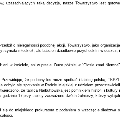
ów, uzasadniających taką decyzję, nasze Towarzystwo jest gotowe
edził o nielegalności podobnej akcji. Towarzystwo, jako organizacja
e wytrzymała młodzież, ale babcie i dziadkowie przychodzili i w deszcz, i
: ani w kościele, ani w prasie. Dużo później w "Głosie znad Niemna"
a. Przewidując, że podobny los może spotkać i tablicę polską, TKPZL
a odbyło się spotkanie w Radzie Miejskiej z udziałem przedstawicieli
wierdzono, że tablica Narbuttowska jest pomnikiem historii i kultury i
godzinie 17 przy tablicy zauważono dwóch żołnierzy, którzy wybijali
li się do miejskiego prokuratora z podaniem o wszczęcie śledztwa o
całości.