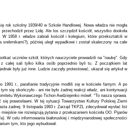
ął się rok szkolny 1939/40 w Szkole Handlowej. Nowa władza nie mogła
z przechodził przez Lidę. Ale los szczędził kościół, wszystko dookoła
W 1958 r. władze zabrali kościół i kolegium, które przekształcili w
a srebrnikami?), później uległ wypadkowi i został skaleczony na całe
spotkać uczniów szkół, których nauczyciele prowadzili na "naukę". Gdy
 całej sali tylko kilka osób poprzednio byli tu. Z początkiem lat
dnak były już inne. Ludzie zaczęły protestować, ukazał się artykuł w
o 1991 r., parafianie tradycyjnie modlili się w kościele farnym. A po
m się skończyło - ani nie było żadnej reakcji władz, ani kontynuacji
 Komitetu Wykonawczego Tichon Awdziejenko mówił: "To nasza sprawa.
się prawosławni. W tej sytuacji Towarzystwo Kultury Polskiej Ziemi
miasta żadnej. 9 listopada 1993 r. Zarząd TKPZL zdecydował wysłać list
miejskie nie rozwiązują pytania z przekazaniem kościoła OO. Pijarów
efa). W celu informowania białoruskiej i międzynarodowej społeczności
tarium tym, kto jego wybudował.