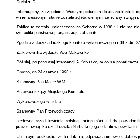
Sudniku S.
Informujemy, że zgodnie z Waszym podaniem dokonano kontroli (sp
w nienaruszonym stanie została zdjęta wiernymi ze ściany świątyni.
Tablica ta została umieszczona na Soborze w 1938 r. i nie ma nic
symboliki państwowej, organizacje zebrań itd.
Zgodnie z decyzją Lidzkiego komitetu wykonawczego nr 38 z dn. 07.
Za kierownika wydziału W.G.Makarenko
Później, po ponownej interwencji A.Kołyszko, tę opinię poparł także
Grodno, dn.24 czerwca 1996 r.
Szanowny Pan Malec W.M.
Przewodniczący Miejskiego Komitetu
Wykonawczego w Lidzie.
Szanowny Pan Przewodniczący,
niedawno przedstawiciele polskiej mniejszości z Lidy powiadomi
prawosławnej, ku czci Ludwika Narbutta i jego udziału w powstaniu 1
Chciałbym podkreślić, że ten fakt nie odpowiada umowie o dobrosąs