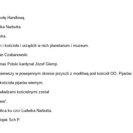
kołę Handlową.
ika Narbutta.
ska.
i kościoła i urządzili w nich planetarium i muzeum.
rian Czabanowski.
ymas Polski kardynał Józef Glemp.
z pierwszy w powojennym okresie przyszli z modlitwą pod kościół OO. Pijarów.
kościoła pijarów wiernym.
 władzami kościelnymi został
iew".
lica ku czci Ludwika Narbutta.
Rojek Sch.P.