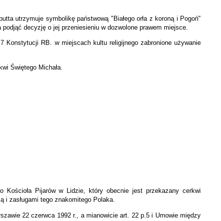
utta utrzymuje symbolikę państwową "Białego orła z koroną i Pogoń"
a podjąć decyzję o jej przeniesieniu w dozwolone prawem miejsce.
7 Konstytucji RB. w miejscach kultu religijnego zabronione używanie
kwi Świętego Michała.
o Kościoła Pijarów w Lidzie, który obecnie jest przekazany cerkwi
rią i zasługami tego znakomitego Polaka.
rszawie 22 czerwca 1992 r., a mianowicie art. 22 p.5 i Umowie między