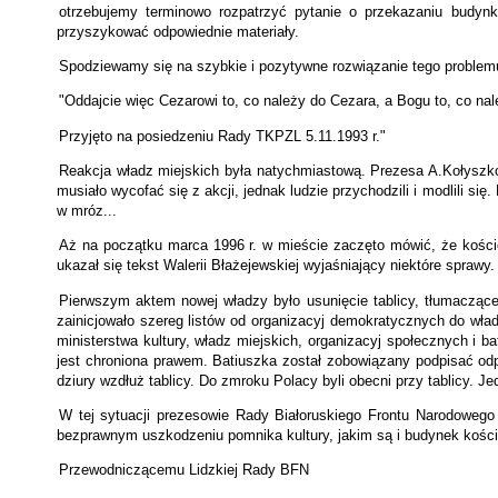
otrzebujemy terminowo rozpatrzyć pytanie o przekazaniu budyn
przyszykować odpowiednie materiały.
Spodziewamy się na szybkie i pozytywne rozwiązanie tego problem
"Oddajcie więc Cezarowi to, co należy do Cezara, a Bogu to, co na
Przyjęto na posiedzeniu Rady TKPZL 5.11.1993 r."
Reakcja władz miejskich była natychmiastową. Prezesa A.Kołyszko 
musiało wycofać się z akcji, jednak ludzie przychodzili i modlili się.
w mróz...
Aż na początku marca 1996 r. w mieście zaczęto mówić, że kościół
ukazał się tekst Walerii Błażejewskiej wyjaśniający niektóre sprawy.
Pierwszym aktem nowej władzy było usunięcie tablicy, tłumaczącej
zainicjowało szereg listów od organizacyj demokratycznych do wład
ministerstwa kultury, władz miejskich, organizacyj społecznych i ba
jest chroniona prawem. Batiuszka został zobowiązany podpisać odp
dziury wzdłuż tablicy. Do zmroku Polacy byli obecni przy tablicy. J
W tej sytuacji prezesowie Rady Białoruskiego Frontu Narodowego 
bezprawnym uszkodzeniu pomnika kultury, jakim są i budynek kościoł
Przewodniczącemu Lidzkiej Rady BFN