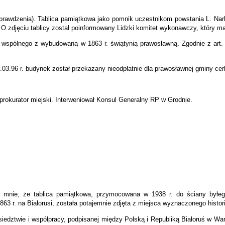
rawdzenia). Tablica pamiątkowa jako pomnik uczestnikom powstania L. Narb
 O zdjęciu tablicy został poinformowany Lidzki komitet wykonawczy, który m
 wspólnego z wybudowaną w 1863 r. świątynią prawosławną. Zgodnie z art. 
03.96 r. budynek został przekazany nieodpłatnie dla prawosławnej gminy cer
 prokurator miejski. Interweniował Konsul Generalny RP w Grodnie.
li mnie, że tablica pamiątkowa, przymocowana w 1938 r. do ściany byłeg
863 r. na Białorusi, została potajemnie zdjęta z miejsca wyznaczonego histo
iedztwie i współpracy, podpisanej między Polską i Republiką Białoruś w Wa