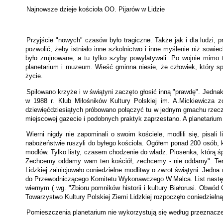
Najnowsze dzieje kościoła OO. Pijarów w Lidzie
Przyjście "nowych" czasów było tragiczne. Także jak i dla ludzi, 
pozwolić, żeby istniało inne szkolnictwo i inne myślenie niż sowie
było zrujnowane, a tu tylko szyby powylatywali. Po wojnie mimo t
planetarium i muzeum. Wieść gminna niesie, że człowiek, który spił
życie.
Spiłowano krzyże i w świątyni zaczęto głosić inną "prawdę". Jednak
w 1988 r. Klub Miłośników Kultury Polskiej im. A.Mickiewicza zo
dziewięćdziesiątych próbowano połączyć tu w jednym gmachu rzeczy 
miejscowej gazecie i podobnych praktyk zaprzestano. A planetarium 
Wierni nigdy nie zapominali o swoim kościele, modlili się, pisali 
nabożeństwie ruszyli do byłego kościoła. Ogółem ponad 200 osób, k
modłów. Tylko listy, czasem chodzenie do władz. Piosenka, którą 
Zechcemy oddamy wam ten kościół, zechcemy - nie oddamy". Teraz 
Lidzkiej zainicjowało coniedzielne modlitwy o zwrot świątyni. Jedna
do Przewodniczącego Komitetu Wykonawczego W.Malca. List następują
wiernym ( wg. "Zbioru pomników historii i kultury Białorusi. Obwód
Towarzystwo Kultury Polskiej Ziemi Lidzkiej rozpoczęło coniedzieln
Pomieszczenia planetarium nie wykorzystują się według przeznaczen