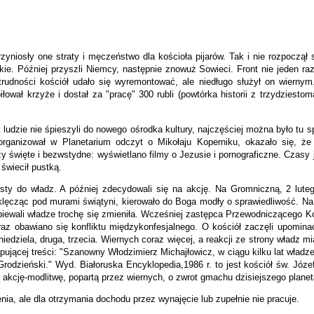
przyniosły one straty i męczeństwo dla kościoła pijarów. Tak i nie rozpocz
ckie. Później przyszli Niemcy, następnie znowuż Sowieci. Front nie jeden ra
rudności kościół udało się wyremontować, ale niedługo służył on wiernym. 
ował krzyże i dostał za "pracę" 300 rubli (powtórka historii z trzydziestom
 ludzie nie śpieszyli do nowego ośrodka kultury, najczęściej można było tu 
rganizował w Planetarium odczyt o Mikołaju Koperniku, okazało się, że z
święte i bezwstydne: wyświetlano filmy o Jezusie i pornograficzne. Czasy je
świecił pustką.
listy do władz. A później zdecydowali się na akcję. Na Gromniczną, 2 luteg
lęcząc pod murami świątyni, kierowało do Boga modły o sprawiedliwość. Na ty
śpiewali władze trochę się zmieniła. Wcześniej zastępca Przewodniczącego
obawiano się konfliktu międzykonfesjalnego. O kościół zaczęli upominać 
 niedziela, druga, trzecia. Wiernych coraz więcej, a reakcji ze strony władz 
cej treści: "Szanowny Włodzimierz Michajłowicz, w ciągu kilku lat władze 
 Grodzieński." Wyd. Białoruska Encyklopedia,1986 r. to jest kościół św. Józ
ą akcję-modlitwę, popartą przez wiernych, o zwrot gmachu dzisiejszego plane
ia, ale dla otrzymania dochodu przez wynajęcie lub zupełnie nie pracuje.