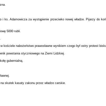
yzna.
ego i ks. Adamowicza za wystąpienie przeciwko nowej władze. Pijarzy do ko
owę 5000 rubli.
.
 w kościele nabożeństwo prawosławne wynikiem czego był ostry protest bisku
ownik powstania styczniowego na Ziemi Lidzkiej.
kołę gubernialną.
sławnej.
za na skutek kasaty zakonu przez władze carskie.