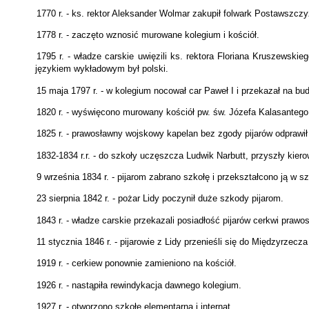
1770 r. - ks. rektor Aleksander Wolmar zakupił folwark Postawszcz
1778 r. - zaczęto wznosić murowane kolegium i kościół.
1795 r. - władze carskie uwięzili ks. rektora Floriana Kruszewski
językiem wykładowym był polski.
15 maja 1797 r. - w kolegium nocował car Paweł I i przekazał na bud
1820 r. - wyświęcono murowany kościół pw. św. Józefa Kalasantego
1825 r. - prawosławny wojskowy kapelan bez zgody pijarów odprawił
1832-1834 r.r. - do szkoły uczęszcza Ludwik Narbutt, przyszły kier
9 września 1834 r. - pijarom zabrano szkołę i przekształcono ją w sz
23 sierpnia 1842 r. - pożar Lidy poczynił duże szkody pijarom.
1843 r. - władze carskie przekazali posiadłość pijarów cerkwi prawo
11 stycznia 1846 r. - pijarowie z Lidy przenieśli się do Międzyrzec
1919 r. - cerkiew ponownie zamieniono na kościół.
1926 r. - nastąpiła rewindykacja dawnego kolegium.
1927 r. - otworzono szkołę elementarną i internat.