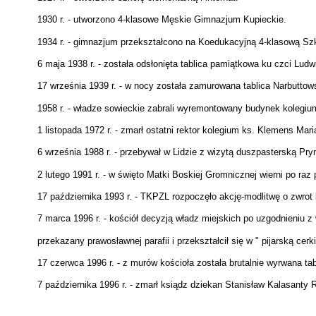
1930 r. - utworzono 4-klasowe Męskie Gimnazjum Kupieckie.
1934 r. - gimnazjum przekształcono na Koedukacyjną 4-klasową Sz
6 maja 1938 r. - została odsłonięta tablica pamiątkowa ku czci Ludw
17 września 1939 r. - w nocy została zamurowana tablica Narbuttow
1958 r. - władze sowieckie zabrali wyremontowany budynek kolegium 
1 listopada 1972 r. - zmarł ostatni rektor kolegium ks. Klemens Ma
6 września 1988 r. - przebywał w Lidzie z wizytą duszpasterską Pr
2 lutego 1991 r. - w święto Matki Boskiej Gromnicznej wierni po ra
17 października 1993 r. - TKPZL rozpoczęło akcję-modlitwę o zwrot 
7 marca 1996 r. - kościół decyzją władz miejskich po uzgodnieniu z
przekazany prawosławnej parafii i przekształcił się w " pijarską cerk
17 czerwca 1996 r. - z murów kościoła została brutalnie wyrwana tab
7 października 1996 r. - zmarł ksiądz dziekan Stanisław Kalasanty 