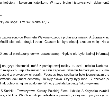
ku kościoła i kolegium katolikom. W razie braku historycznych dokument
u.
leży do Boga". Ew. św. Marka,12,17.
zaproszono do Komitetu Wykonawczego i prokurator miejski A.Żurawski uprz
 Modlili się i rok, i drugi, i trzeci. Czasem ich było więcej, czasem mniej. Ni
 został przekazany cerkwi prawosławnej. Nigdzie nie było żadnej informacji
 na język białoruski, treść z pamiątkowej tablicy ku czci Ludwika Narbutt
z miejskich i republikańskich w celu zapobiec takiemu barbarzyństwu. 7 maj
tiuszki z prawosławnej parafii. Podczas tego spotkania było jednoznacznie st
owiedni dokument ochronny. To były słowa. Czyny były inne. 17 czerwca po 
ednak uchronić jej nie udało się. W nocy została barbarzyńsko wyrwana.
S.Sudnik i Towarzystwa Kultury Polskiej Ziemi Lidzkiej A.Kołyszko zwróci
a, i tablica. Wkrótce milicja nadesłała odpowiedź, którą warto przytoczyć w 