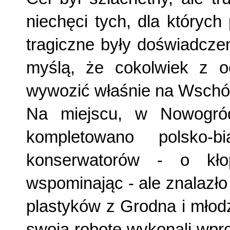
niechęci tych, dla których
tragiczne były doświadczen
myślą, że cokolwiek z 
wywozić właśnie na Wschó
Na miejscu, w Nowogród
kompletowano polsko-b
konserwatorów - o kło
wspominając - ale znalazł
plastyków z Grodna i młod
swoją robotę wykonali wpr