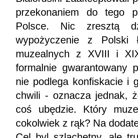
przekonaniem do tego pr
Polsce. Nic zresztą d
wypożyczenie z Polski 
muzealnych z XVIII i XI
formalnie gwarantowany pr
nie podlega konfiskacie i
chwili - oznacza jednak, 
coś ubędzie. Który muze
cokolwiek z rąk? Na dodatek
Cel byl szlachetny, ale t