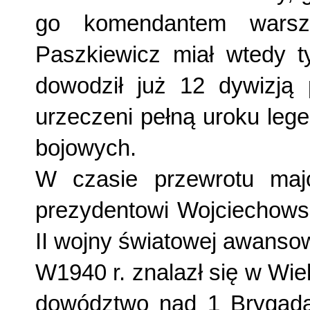
go komendantem warsza
Paszkiewicz miał wtedy t
dowodził już 12 dywizją p
urzeczeni pełną uroku leg
bojowych.
W czasie przewrotu maj
prezydentowi Wojciechow
II wojny światowej awansow
W1940 r. znalazł się w Wielk
dowództwo nad 1 Brygadą