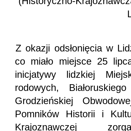
(Historyczno-Krajoznawcza
Z okazji odsłonięcia w Li
co miało miejsce 25 lipca
inicjatywy lidzkiej Mi
rodowych, Białoruskiego
Grodzieńskiej Obwodow
Pomników Hi­storii i Kult
Krajoznawczej zorga