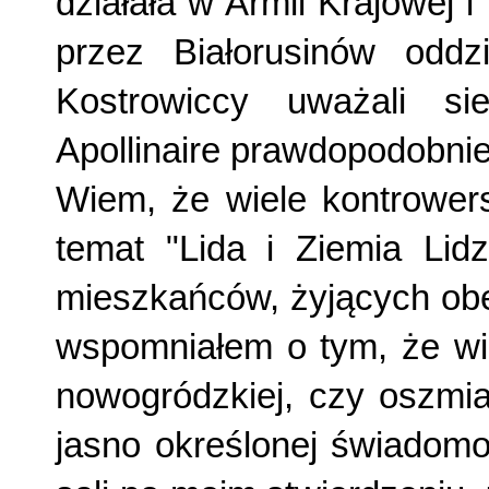
działała w Armii Krajowej 
przez Biało­rusinów odd
Kostrowiccy uważali s
Apollinaire prawdopodobnie 
Wiem, że wiele kontrower
temat "Lida i Ziemia Li
miesz­kańców, żyjących obe
wspomniałem o tym, że wiel
nowogródz­kiej, czy oszmi
jasno określonej świadomo