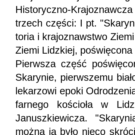
Historyczno-Krajoznawcza
trzech części: I pt. "Skary
toria i krajoznawstwo Ziemi 
Ziemi Lidzkiej, po­święcon
Pierwsza część poświęcon
Skarynie, pierwszemu bia­
lekarzo­wi epoki Odrodzen
farnego kościoła w Lid
Januszkiewicza. "Skaryni
można ją było nieco skróc