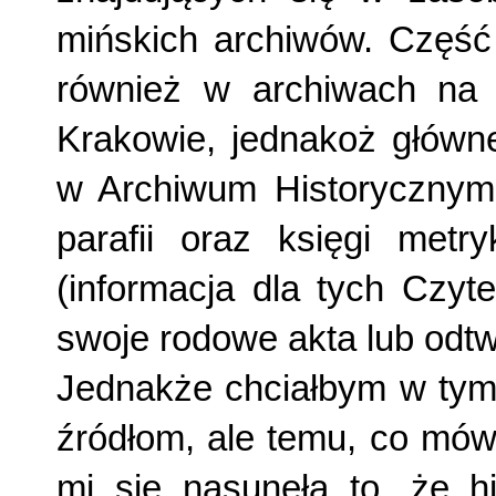
mińskich archiwów. Część l
również w archiwach na 
Krakowie, jednakoż główn
w Archiwum Historycznym 
parafii oraz księgi metry
(infor­macja dla tych Czyte
swoje rodowe akta lub odtwo
Jednakże chciałbym w tym 
źródłom, ale temu, co mów
mi się nasunęła to, że hi