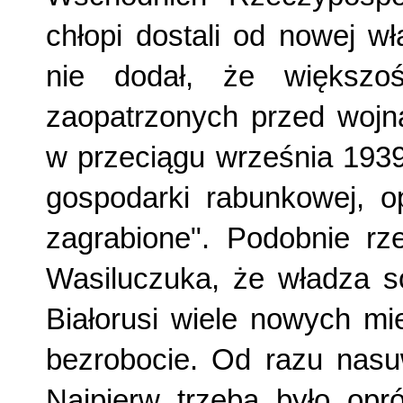
chłopi dostali od nowej wł
nie dodał, że większo
zaopatrzonych przed wojną
w przeciągu września 1939 
gospodarki rabunkowej, op
zagrabione". Podobnie rz
Wasiluczuka, że władza s
Białorusi wiele nowych mi
bezrobocie. Od razu nasu
Najpierw trzeba było opró