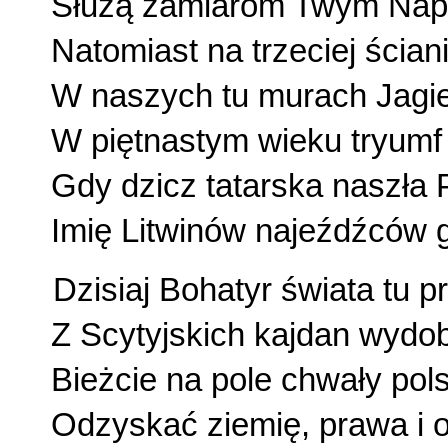
Służą zamiarom Twym Napo
Natomiast na trzeciej ścia
W naszych tu murach Jagiel
W piętnastym wieku tryumf 
Gdy dzicz tatarska naszła 
Imię Litwinów najeźdźców g
Dzisiaj Bohatyr świata tu p
Z Scytyjskich kajdan wydo
Bieżcie na pole chwały pol
Odzyskać ziemię, prawa i o