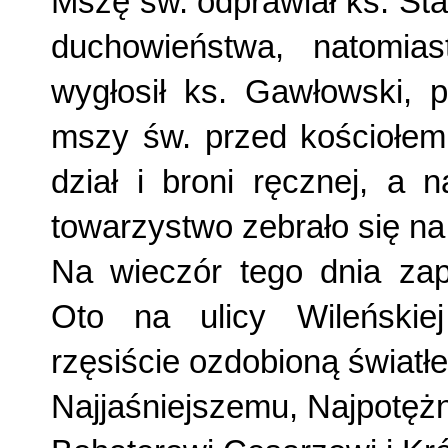
Mszę św. odprawiał ks. Sta
duchowieństwa, natomias
wygłosił ks. Gawłowski, p
mszy św. przed kościo­łem 
dział i broni ręcznej, a 
towarzystwo zebrało się na
Na wieczór tego dnia zapl
Oto na ulicy Wileńskiej 
rzęsiście ozdobioną światłe
Najjaśniejszemu, Najpotęż