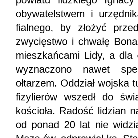
powiatu lidzkiego Ignac
obywatelstwem i urzędnik
fialnego, by złożyć prze
zwycięstwo i chwałę Bonap
mieszkańcami Lidy, a dla
wyznaczono nawet spe
ołtarzem. Oddział wojska 
fizylierów wszedł do świ
kościoła. Radość lidzian n
od ponad 20 lat nie widzi