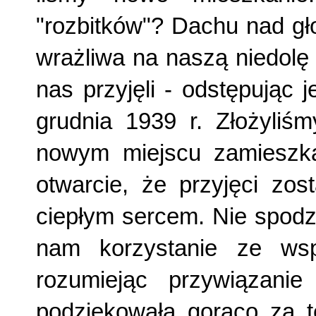
"rozbitków"? Dachu nad gł
wrażliwa na naszą niedolę
nas przyjęli - odstępując 
grudnia 1939 r. Złożyliś
nowym miejscu zamieszka
otwarcie, że przyjęci zos
ciepłym sercem. Nie spodz
nam korzystanie ze wsp
rozumiejąc przywiązanie 
podziękowała gorąco za tę