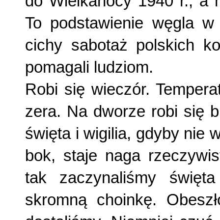
do Wielkanocy 1940 r., a 
To podstawienie węgla w
cichy sabotaż polskich ko
pomagali ludziom.
Robi się wieczór. Tempera
zera. Na dworze robi się b
święta i wigilia, gdyby nie
bok, staje naga rzeczywis
tak zaczynaliśmy święt
skromną choinkę. Obeszł