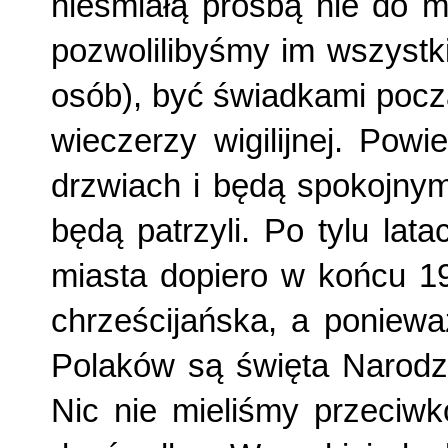
nieśmiałą prośbą nie do m
pozwolilibyśmy im wszystkim
osób), być świad­kami pocz
wieczerzy wigilij­nej. Pow
drzwiach i będą spokojnymi
będą patrzyli. Po tylu lat
miasta dopiero w koń­cu 1
chrześcijańska, a poniewa
Polaków są święta Narodze
Nic nie mieliśmy przeciw