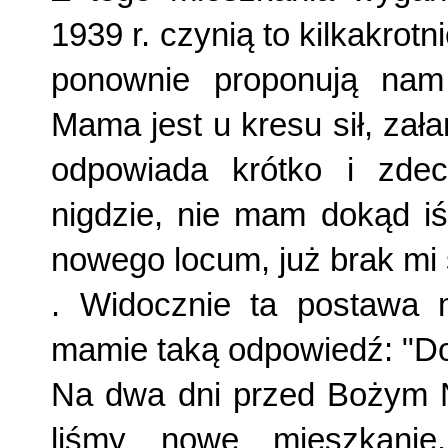
1939 r. czynią to kilkakro
ponownie proponują nam
Mama jest u kresu sił, zał
od­powiada krótko i zde
nigdzie, nie mam dokąd i
nowego locum, już brak mi s
. Widocznie ta postawa m
mamie taką odpowiedź: "Do
Na dwa dni przed Bożym N
liśmy nowe mieszkanie