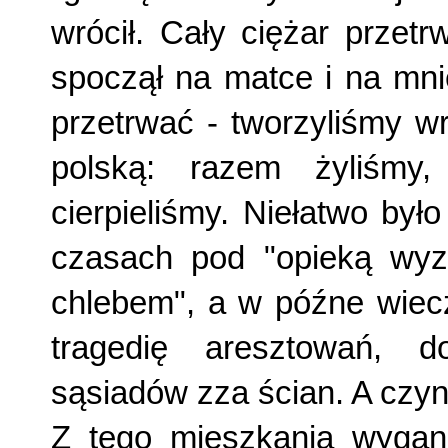
wrócił. Cały ciężar prze­t
spoczął na matce i na mni
przetrwać - tworzyliśmy w
polską: razem żyliśmy
cierpieliśmy. Niełatwo by
czasach pod "opieką wyzw
chlebem", a w późne wiec
tragedię aresztowań, d
sąsiadów zza ścian. A czyn
Z tego mieszkania wygani