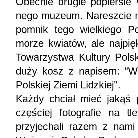
Obecnie drugie popiersie
nego muzeum. Nareszcie na
pomnik tego wielkiego P
morze kwiatów, ale najpię
Towarzy­stwa Kultury Polsk
duży kosz z napisem: "Wi
Polskiej Ziemi Lidzkiej".
Każdy chciał mieć jakąś p
częściej fotografie na t
przyje­chali razem z nami