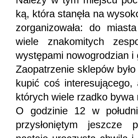
Należy w tym miejscu poc
ką, która stanęła na wysok
zorganizowała: do miasta
wiele znakomitych zespo
występami nowogrodzian i 
Zaopat­rzenie sklepów było
kupić coś interesującego,
których wiele rzadko bywa
O godzinie 12 w południ
przysłoniętym jeszcze 