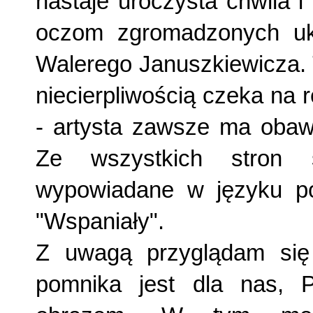
nastaje uroczysta chwila i 
oczom zgromadzonych uka
Walerego Januszkiewicza. 
niecierp­liwością czeka na
- artysta zawsze ma obawy
Ze wszystkich stron 
wypowiadane w języku pol
"Wspaniały".
Z uwagą przyglądam się 
pomnika jest dla nas, 