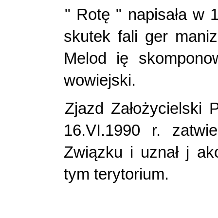
" Rotę " napisała w 
skutek fali ger mani
Melod ię skomponow
wowiejski.
Zjazd Założycielski 
16.VI.1990 r. zatwi
Związku i uznał j ak
tym terytorium.