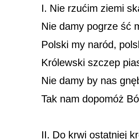
I. Nie rzućim ziemi s
Nie damy pogrze ść 
Polski my naród, polsk
Królewski szczep pia
Nie damy by nas gnęb
Tak nam dopomóż Bóg
II. Do krwi ostatniej kr