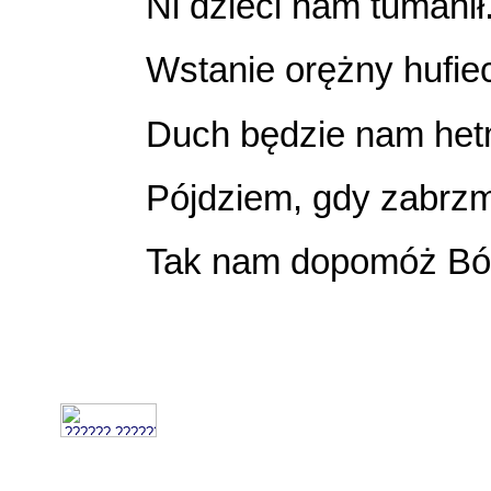
Ni dzieci nam tumanił
Wstanie orężny hufie
Duch będzie nam het
Pójdziem, gdy zabrzmi
Tak nam dopomóż Bóg